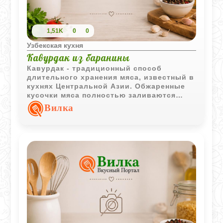
1,51K
0
0
Узбекская кухня
Кавурдак из баранины
Кавурдак - традиционный способ
длительного хранения мяса, известный в
кухнях Центральной Азии. Обжаренные
кусочки мяса полностью заливаются
растопленным жиром, благодаря чему
Вилка
долго сохраняют вкус и могут
использоваться для приготовления
различных блюд.