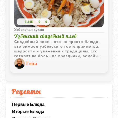
1,34K
0
0
Узбекская кухня
Узбекский свадебный плов
Свадебный плов - это не просто блюдо,
это символ узбекского гостеприимства,
щедрости и уважения к традициям. Его
готовят на большие праздники, семейные
торжества и, конечно, на свадьбы. В
Гена
каждом регионе Узбекистана свои
нюансы, но суть остаётся неизменной:
насыщенный вкус, аромат специй и
душевное тепло в каждой ложке.
Рецепты
Первые Блюда
Вторые Блюда