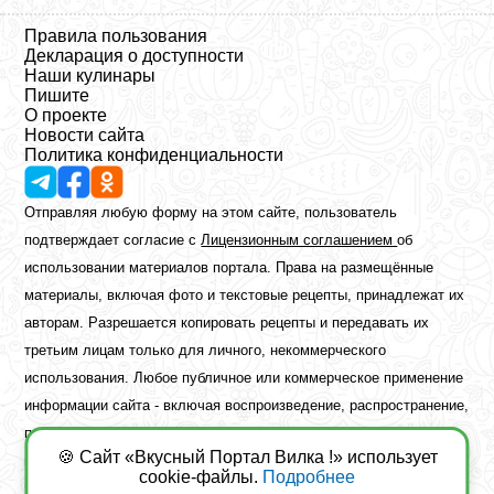
Правила пользования
Декларация о доступности
Наши кулинары
Пишите
О проекте
Новости сайта
Политика конфиденциальности
Отправляя любую форму на этом сайте, пользователь
подтверждает согласие с
Лицензионным соглашением
об
использовании материалов портала. Права на размещённые
материалы, включая фото и текстовые рецепты, принадлежат их
авторам. Разрешается копировать рецепты и передавать их
третьим лицам только для личного, некоммерческого
использования. Любое публичное или коммерческое применение
информации сайта - включая воспроизведение, распространение,
публикацию или обработку - возможно лишь при наличии
🍪 Сайт «Вкусный Портал Вилка !» использует
предварительного письменного разрешения правообладателя.
cookie-файлы.
Подробнее
Copyright ©2026 Вкусный Портал Вилка