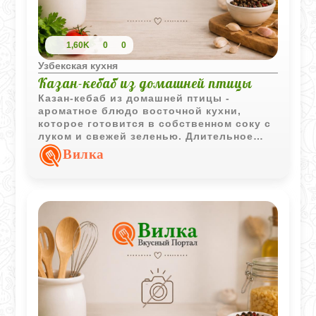
1,60K
0
0
Узбекская кухня
Казан-кебаб из домашней птицы
Казан-кебаб из домашней птицы -
ароматное блюдо восточной кухни,
которое готовится в собственном соку с
луком и свежей зеленью. Длительное
томление делает мясо особенно сочным,
Вилка
а простые ингредиенты позволяют
раскрыть естественный вкус птицы.