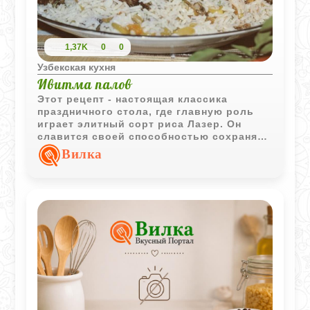
1,37K
0
0
Узбекская кухня
Ивитма палов
Этот рецепт - настоящая классика
праздничного стола, где главную роль
играет элитный сорт риса Лазер. Он
славится своей способностью сохранять
форму, оставаясь при этом невероятно
Вилка
нежным и рассыпчатым. Плов - это не
просто еда, это ритуал. Сегодня делюсь
рецептом, который объединяет нежность
длиннозерного риса Лазер, сладость
желтой моркови и сытность нута. Это
блюдо для тех, кто ценит баланс текстур
и аутентичный вкус.