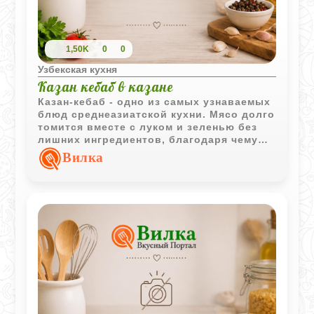
1,50K
0
0
Узбекская кухня
Казан кебаб в казане
Казан-кебаб - одно из самых узнаваемых
блюд среднеазиатской кухни. Мясо долго
томится вместе с луком и зеленью без
лишних ингредиентов, благодаря чему
получается мягким, сочным и
Вилка
насыщенным ароматами.