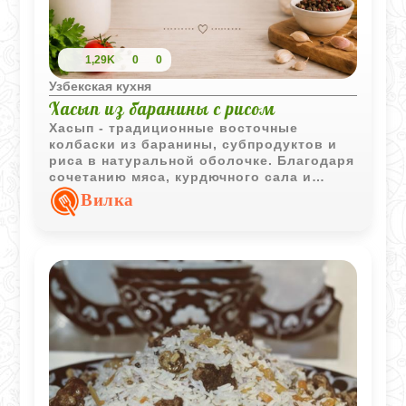
1,29K
0
0
Узбекская кухня
Хасып из баранины с рисом
Хасып - традиционные восточные
колбаски из баранины, субпродуктов и
риса в натуральной оболочке. Благодаря
сочетанию мяса, курдючного сала и
ароматных специй блюдо получается
Вилка
сытным и насыщенным по вкусу.