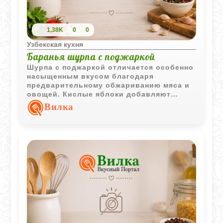
1,38K
0
0
Узбекская кухня
Баранья шурпа с поджаркой
Шурпа с поджаркой отличается особенно
насыщенным вкусом благодаря
предварительному обжариванию мяса и
овощей. Кислые яблоки добавляют
лёгкую фруктовую кислинку, которая
Вилка
хорошо сочетается с бараниной и
ароматной зеленью.