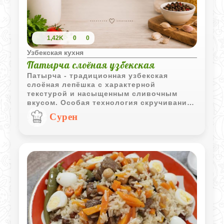
1,42K
0
0
Узбекская кухня
Патырча слоёная узбекская
Патырча - традиционная узбекская
слоёная лепёшка с характерной
текстурой и насыщенным сливочным
вкусом. Особая технология скручивания
теста создаёт множество тонких слоёв,
Сурен
благодаря которым выпечка получается
ароматной и аппетитной.