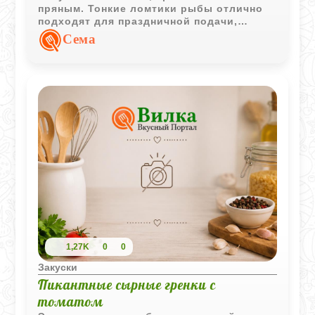
пряным. Тонкие ломтики рыбы отлично
подходят для праздничной подачи,
бутербродов, закусочных тарелок или
Сема
легких салатов.
1,27K
0
0
Закуски
Пикантные сырные гренки с
томатом