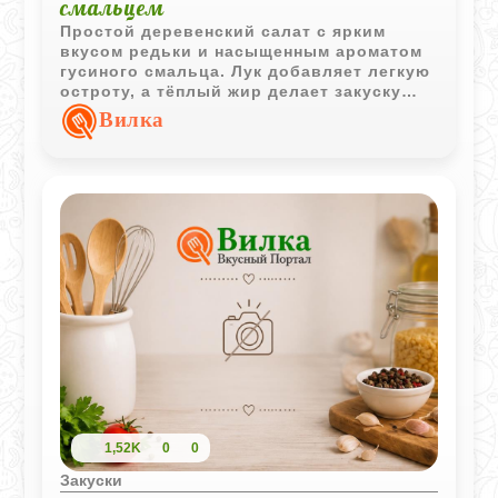
смальцем
Простой деревенский салат с ярким
вкусом редьки и насыщенным ароматом
гусиного смальца. Лук добавляет легкую
остроту, а тёплый жир делает закуску
особенно сытной и выразительной.
Вилка
1,52K
0
0
Закуски