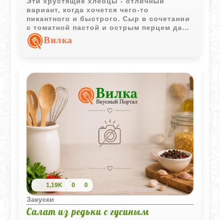
Эти хрустящие хлебцы - отличный
вариант, когда хочется чего-то
пикантного и быстрого. Сыр в сочетании
с томатной пастой и острым перцем дает
яркий, насыщенный вкус, а запекание в
Вилка
духовке делает их идеально
золотистыми. Такие гренки здорово
подавать к густому супу или просто
использовать как быстрый перекус,
когда лень готовить что-то сложное.
1,19K
0
0
Закуски
Салат из редьки с гусиным