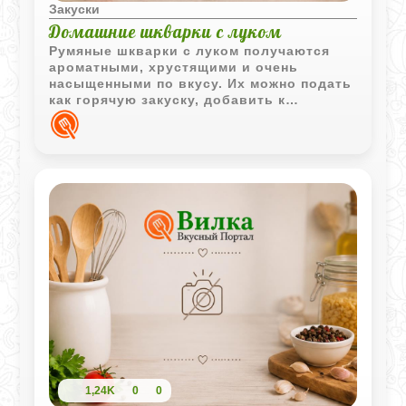
Закуски
Домашние шкварки с луком
Румяные шкварки с луком получаются
ароматными, хрустящими и очень
насыщенными по вкусу. Их можно подать
как горячую закуску, добавить к
картофелю или использовать
вытопленный жир для приготовления
других домашних блюд.
1,24K
0
0