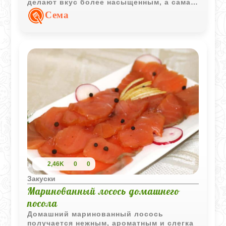
делают вкус более насыщенным, а сама
закуска отлично подходит для летнего
Сема
стола.
2,46K
0
0
Закуски
Маринованный лосось домашнего
посола
Домашний маринованный лосось
получается нежным, ароматным и слегка