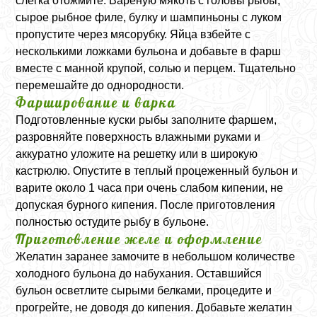
слегка отожмите. Вареную мякоть с головы рыбы,
сырое рыбное филе, булку и шампиньоны с луком
пропустите через мясорубку. Яйца взбейте с
несколькими ложками бульона и добавьте в фарш
вместе с манной крупой, солью и перцем. Тщательно
перемешайте до однородности.
Фарширование и варка
Подготовленные куски рыбы заполните фаршем,
разровняйте поверхность влажными руками и
аккуратно уложите на решетку или в широкую
кастрюлю. Опустите в теплый процеженный бульон и
варите около 1 часа при очень слабом кипении, не
допуская бурного кипения. После приготовления
полностью остудите рыбу в бульоне.
Приготовление желе и оформление
Желатин заранее замочите в небольшом количестве
холодного бульона до набухания. Оставшийся
бульон осветлите сырыми белками, процедите и
прогрейте, не доводя до кипения. Добавьте желатин