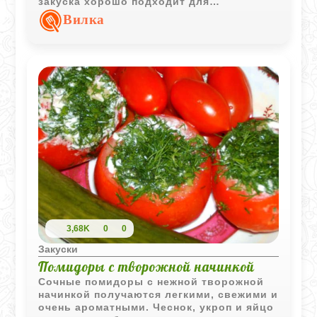
закуска хорошо подходит для
праздничной нарезки, холодной подачи и
Вилка
домашних бутербродов.
3,68K
0
0
Закуски
Помидоры с творожной начинкой
Сочные помидоры с нежной творожной
начинкой получаются легкими, свежими и
очень ароматными. Чеснок, укроп и яйцо