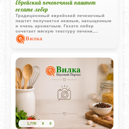
Еврейский печеночный паштет
гехате лебер
Традиционный еврейский печеночный
паштет получается нежным, насыщенным
и очень ароматным. Гехате лебер
сочетает мягкую текстуру печени,
сладость жареного лука и характерный
Вилка
вкус гусиного жира.
1,77K
0
0