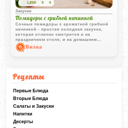
1,85K
0
0
Закуски
Помидоры с грибной начинкой
Сочные помидоры с ароматной грибной
начинкой - простая холодная закуска,
которая отлично смотрится и на
праздничном столе, и на домашнем
ужине. Легкая кислинка помидоров
Вилка
хорошо сочетается с грибами, жареным
луком и нежной майонезной заправкой.
Рецепты
Первые Блюда
Вторые Блюда
Салаты и Закуски
Напитки
Десерты