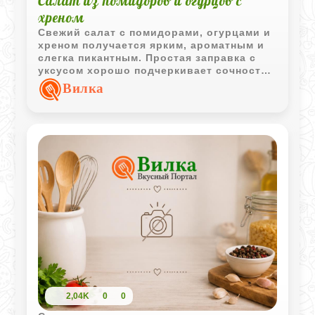
Салат из помидоров и огурцов с
хреном
Свежий салат с помидорами, огурцами и
хреном получается ярким, ароматным и
слегка пикантным. Простая заправка с
уксусом хорошо подчеркивает сочность
овощей и свежесть зеленого лука.
Вилка
2,04K
0
0