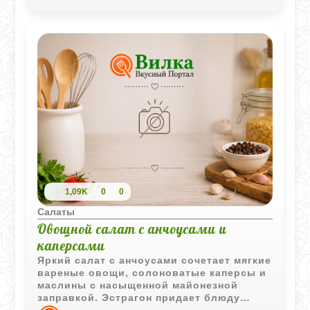
1,09K
0
0
Салаты
Овощной салат с анчоусами и
каперсами
Яркий салат с анчоусами сочетает мягкие
вареные овощи, солоноватые каперсы и
маслины с насыщенной майонезной
заправкой. Эстрагон придает блюду
тонкий аромат, а подача с анчоусами