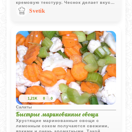
кремовую текстуру. Чеснок делает вкус
ярче, а после небольшого охлаждения
Svetik
салат становится особенно цельным и
выразительным.
1,21K
0
0
Салаты
Быстрые маринованные овощи
Хрустящие маринованные овощи с
лимонным соком получаются свежими,
яркими и очень ароматными. Такой