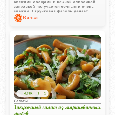
свежими овощами и нежной сливочной
заправкой получается сочным и очень
свежим. Стручковая фасоль делает
текстуру интереснее, а сочетание
Вилка
сметаны и майонеза придает мягкий и
сбалансированный вкус.
4,39K
1
1
Салаты
Закусочный салат из маринованных
грибов