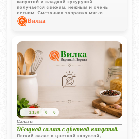
капустой и сладкой кукурузой
получается свежим, нежным и очень
летним. Сметанная заправка мягко
объединяет хрустящие овощи, а укроп
Вилка
добавляет привычный домашний аромат.
1,13K
0
0
Салаты
Овощной салат с цветной капустой
Легкий салат с цветной капустой,