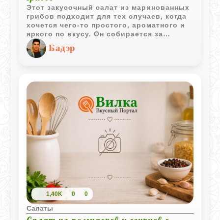
Этот закусочный салат из маринованных
грибов подходит для тех случаев, когда
хочется чего‑то простого, ароматного и
яркого по вкусу. Он собирается за
считанные минуты, но при этом выглядит
Бадэр
свежо и аппетитно. Маринованные грибы
дают насыщенный вкус, красный лук
добавляет хруст, а кинза делает блюдо
более живым и ароматным. Лёгкая
заправка на масле и уксусе подчёркивает
естественный вкус грибов и не
перегружает салат. Отличный вариант
для повседневного стола и для
закусочного ассортимента.
1,40K
0
0
Салаты