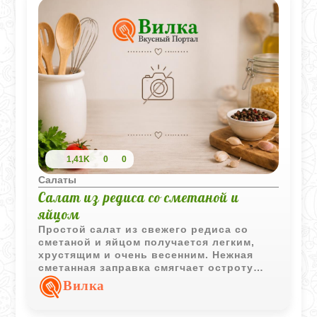
1,41K
0
0
Салаты
Салат из редиса со сметаной и
яйцом
Простой салат из свежего редиса со
сметаной и яйцом получается легким,
хрустящим и очень весенним. Нежная
сметанная заправка смягчает остроту
редиса, а укроп добавляет свежий
Вилка
аромат.