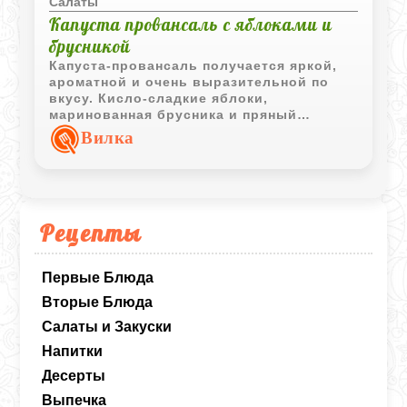
Салаты
Капуста провансаль с яблоками и
брусникой
Капуста-провансаль получается яркой,
ароматной и очень выразительной по
вкусу. Кисло-сладкие яблоки,
маринованная брусника и пряный
фруктовый маринад делают обычную
Вилка
квашеную капусту более праздничной и
насыщенной.
Рецепты
Первые Блюда
Вторые Блюда
Салаты и Закуски
Напитки
Десерты
Выпечка