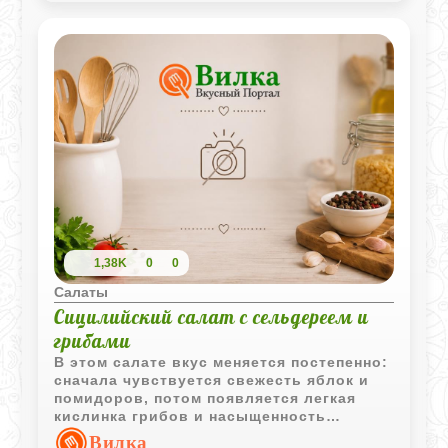
1,38K
0
0
Салаты
Сицилийский салат с сельдереем и
грибами
В этом салате вкус меняется постепенно:
сначала чувствуется свежесть яблок и
помидоров, потом появляется легкая
кислинка грибов и насыщенность
оливкового масла. Сельдерей делает
Вилка