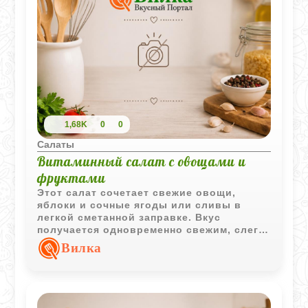
1,68K
0
0
Салаты
Витаминный салат с овощами и
фруктами
Этот салат сочетает свежие овощи,
яблоки и сочные ягоды или сливы в
легкой сметанной заправке. Вкус
получается одновременно свежим, слегка
сладковатым и очень летним, а
Вилка
хрустящая текстура делает салат
особенно приятным.