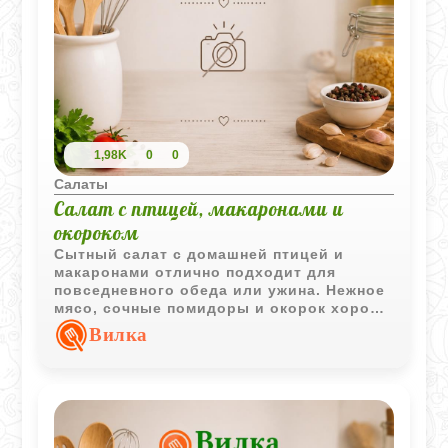
1,98K
0
0
Салаты
Салат с птицей, макаронами и
окороком
Сытный салат с домашней птицей и
макаронами отлично подходит для
повседневного обеда или ужина. Нежное
мясо, сочные помидоры и окорок хорошо
сочетаются с майонезной заправкой, а
Вилка
сам салат получается простым, но очень
насыщенным по вкусу.