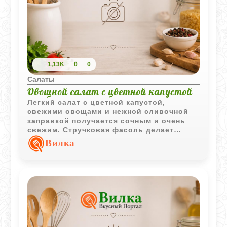
1,13K
0
0
Салаты
Овощной салат с цветной капустой
Легкий салат с цветной капустой,
свежими овощами и нежной сливочной
заправкой получается сочным и очень
свежим. Стручковая фасоль делает
текстуру интереснее, а сочетание
Вилка
сметаны и майонеза придает мягкий и
сбалансированный вкус.