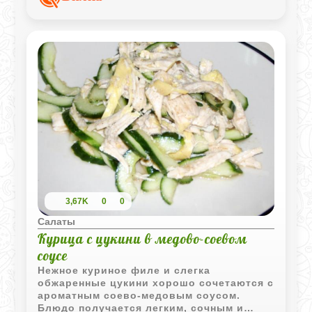
текстуру плотнее и интереснее, а
маслины добавляют характерную
средиземноморскую нотку.
3,67K
0
0
Салаты
Курица с цукини в медово-соевом
соусе
Нежное куриное филе и слегка
обжаренные цукини хорошо сочетаются с
ароматным соево-медовым соусом.
Блюдо получается легким, сочным и