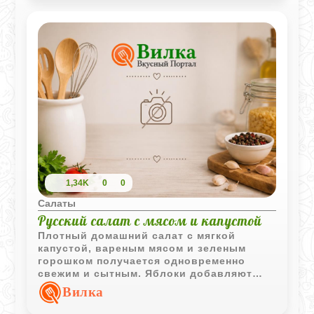
1,34K
0
0
Салаты
Русский салат с мясом и капустой
Плотный домашний салат с мягкой
капустой, вареным мясом и зеленым
горошком получается одновременно
свежим и сытным. Яблоки добавляют
легкую кислинку, а майонез объединяет
Вилка
все ингредиенты в классический вкус
старых праздничных салатов.