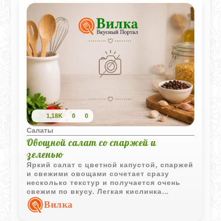
1,18K
0
0
Салаты
Овощной салат со спаржей и
зеленью
Яркий салат с цветной капустой, спаржей
и свежими овощами сочетает сразу
несколько текстур и получается очень
свежим по вкусу. Легкая кислинка
заправки хорошо подчеркивает зелень и
Вилка
делает салат особенно летним.