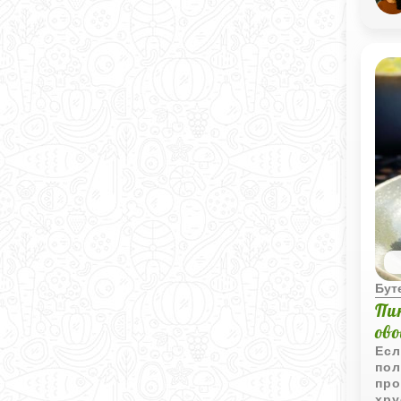
объ
по‑
Бут
Пи
ов
Есл
пол
про
хру