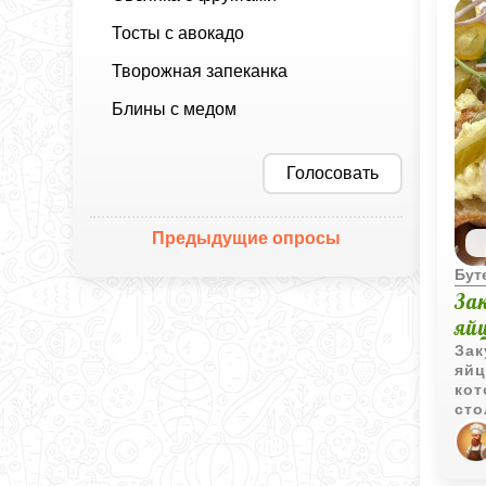
Тосты с авокадо
Творожная запеканка
Блины с медом
Голосовать
Предыдущие опросы
Бут
За
яй
Зак
яйц
кот
сто
нап
быт
так