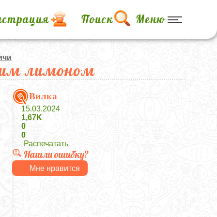
истрация
Поиск
Меню
ичи
ежим лимоном
Вилка
15.03.2024
1,67K
0
0
Распечатать
Нашли ошибку?
Мне нравится