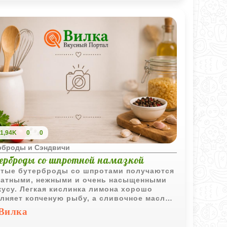
1,94K
0
0
рброды и Сэндвичи
ерброды со шпротной намазкой
тые бутерброды со шпротами получаются
атными, нежными и очень насыщенными
кусу. Легкая кислинка лимона хорошо
лняет копченую рыбу, а сливочное масло
ет намазку особенно мягкой.
Вилка