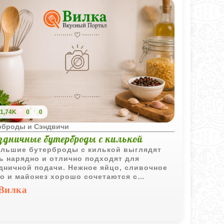
1,74K
0
0
рброды и Сэндвичи
здничные бутерброды с килькой
льшие бутерброды с килькой выглядят
ь нарядно и отлично подходят для
дничной подачи. Нежное яйцо, сливочное
о и майонез хорошо сочетаются с
новатой рыбой, а яркое украшение делает
Вилка
ску особенно аппетитной.