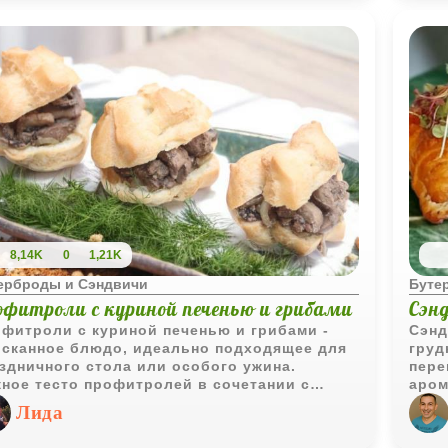
 даже икра для добавления изысканности.
8,14K
0
1,21K
ерброды и Сэндвичи
Буте
офитроли с куриной печенью и грибами
Сэнд
фитроли с куриной печенью и грибами -
Сэнд
сканное блюдо, идеально подходящее для
груд
здничного стола или особого ужина.
пере
ное тесто профитролей в сочетании с
аром
ыщенной начинкой из куриной печени и
подж
Лида
матных грибов создают неповторимый вкус
гарм
екстуру. Это блюдо не только вкусное, но и
любо