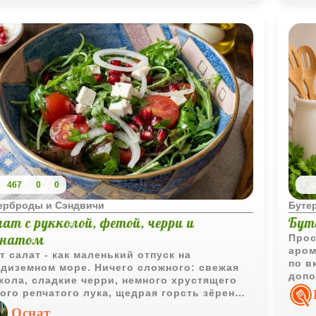
таточно простое в приготовлении, так что
сможете порадовать близких и гостей без
них хлопот.
467
0
0
ерброды и Сэндвичи
Буте
ат с рукколой, фетой, черри и
Бут
анатом
Прос
аром
т салат - как маленький отпуск на
по в
диземном море. Ничего сложного: свежая
допо
кола, сладкие черри, немного хрустящего
дела
ого репчатого лука, щедрая горсть зёрен
ната и мягкая фета, которая всё это красиво
Оснат