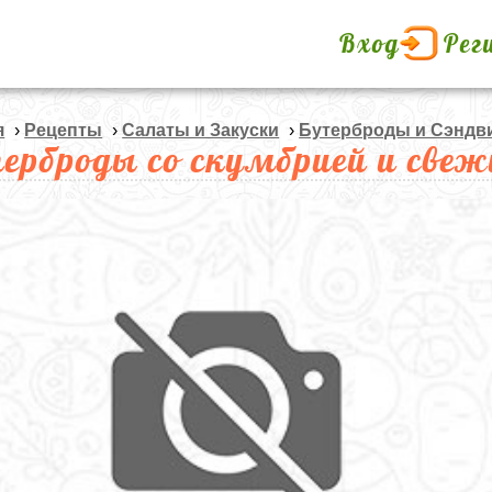
Вход
Рег
я
›
Рецепты
›
Салаты и Закуски
›
Бутерброды и Сэндв
ерброды со скумбрией и св