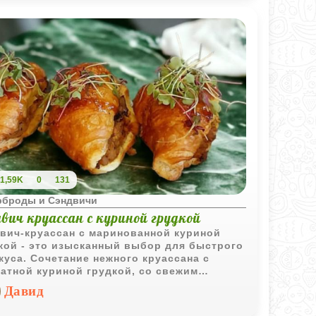
1,59K
0
131
рброды и Сэндвичи
вич круассан с куриной грудкой
вич-круассан с маринованной куриной
кой - это изысканный выбор для быстрого
куса. Сочетание нежного круассана с
атной куриной грудкой, со свежим
аренным баклажаном создает
Давид
оничный вкус, который удовлетворит
й гурманский вкус.