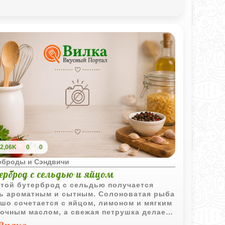
2,06K
0
0
рброды и Сэндвичи
рброд с сельдью и яйцом
той бутерброд с сельдью получается
ь ароматным и сытным. Солоноватая рыба
шо сочетается с яйцом, лимоном и мягким
очным маслом, а свежая петрушка делает
 более ярким.