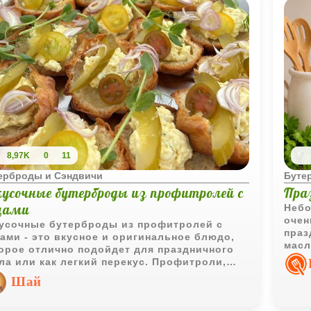
8,97K
0
11
ерброды и Сэндвичи
Буте
кусочные бутерброды из профитролей с
Пра
цами
Небо
очен
усочные бутерброды из профитролей с
праз
ами - это вкусное и оригинальное блюдо,
масл
орое отлично подойдет для праздничного
соло
ла или как легкий перекус. Профитроли,
заку
олненные нежным яичным кремом, могут
Шай
ь украшены разнообразными топпингами,
ими как зелень, мелко нарезанные овощи