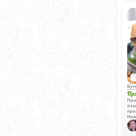
или
Бут
Пр
Про
изы
пра
Неж
нас
аро
и т