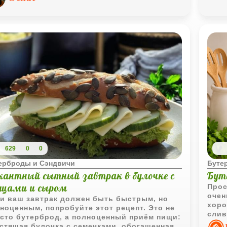
единяет. Получается ярко, свежо и очень
домашнему.
629
0
0
ерброды и Сэндвичи
Буте
кантный сытный завтрак в булочке с
Буте
ощами и сыром
Прос
очен
и ваш завтрак должен быть быстрым, но
хоро
ноценным, попробуйте этот рецепт. Это не
слив
сто бутерброд, а полноценный приём пищи:
вкус
стящая булочка с семечками, обогащенная