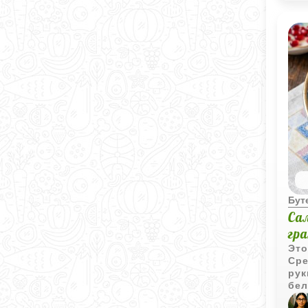
дос
вы 
лиш
Бут
Сал
гр
Это
Сре
рук
бел
гра