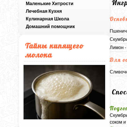
Инг
Маленькие Хитрости
Лечебная Кухня
Основ
Кулинарная Школа
Домашний помощник
Пшеничн
Скумбри
Тайны кипящего
Лимон -
молока
Для о
Сливочн
Спо
Подго
Скумбри
соком и