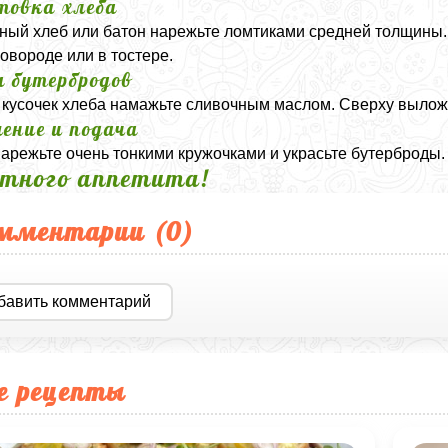
товка хлеба
ый хлеб или батон нарежьте ломтиками средней толщины.
ковороде или в тостере.
а бутербродов
кусочек хлеба намажьте сливочным маслом. Сверху вылож
ение и подача
арежьте очень тонкими кружочками и украсьте бутерброды. 
тного аппетита!
мментарии (
0
)
бавить комментарий
е рецепты