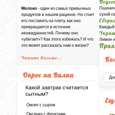
Подго
Пшеничн
Молоко
- один из самых привычных
сухой с
продуктов в нашем рационе. Но стоит
Сборк
его поставить на плиту, как оно
Каждый 
превращается в источник
Украш
неожиданностей. Почему оно
«убегает»? Как этого избежать? И что
Лимон н
Прия
это может рассказать нам о жизни?
Ко
Читать Дальше...
Опрос на Вилка
До
Какой завтрак считается
сытным?
Ещ
Омлет с сыром
Овсянка с фруктами