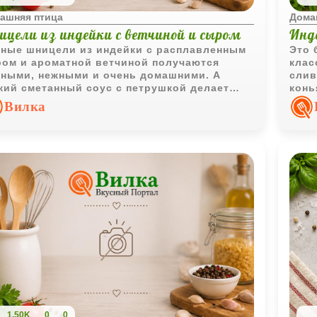
ашняя птица
Дома
ицели из индейки с ветчиной и сыром
Инд
ные шницели из индейки с расплавленным
Это 
ом и ароматной ветчиной получаются
клас
ными, нежными и очень домашними. А
слив
кий сметанный соус с петрушкой делает
конь
с блюда ещё мягче и свежее.
соус
Вилка
очен
подх
1,50K
0
0