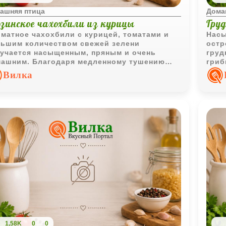
ашняя птица
Дома
узинское чахохбили из курицы
Груд
матное чахохбили с курицей, томатами и
Насы
ьшим количеством свежей зелени
остр
учается насыщенным, пряным и очень
груд
ашним. Благодаря медленному тушению
гриб
о становится мягким, а соус густым и ярким
доба
Вилка
вкусу.
1,58K
0
0