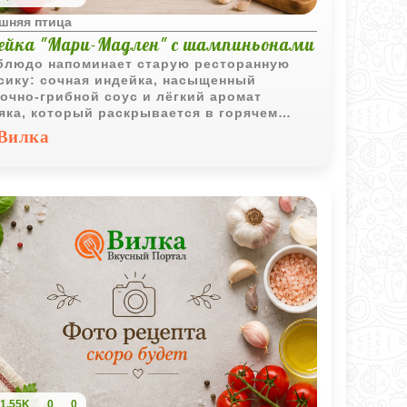
шняя птица
ейка "Мари-Мадлен" с шампиньонами
блюдо напоминает старую ресторанную
сику: сочная индейка, насыщенный
очно-грибной соус и лёгкий аромат
яка, который раскрывается в горячем
е особенно мягко. Всё вместе получается
Вилка
ь уютным, богатым по вкусу и идеально
одит для большого семейного стола.
1,55K
0
0