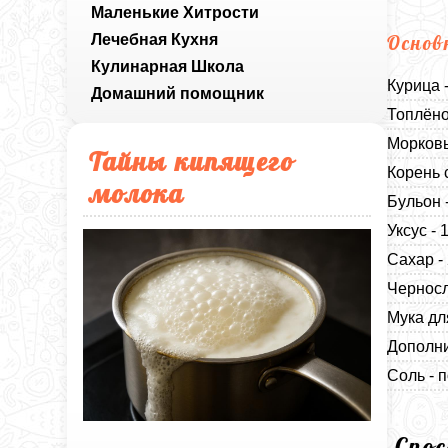
Маленькие Хитрости
Лечебная Кухня
Основ
Кулинарная Школа
Курица 
Домашний помощник
Топлёно
Морковь
Тайны кипящего
Корень 
молока
Бульон 
Уксус -
Сахар -
Черносл
Мука дл
Дополни
Соль - п
Спо