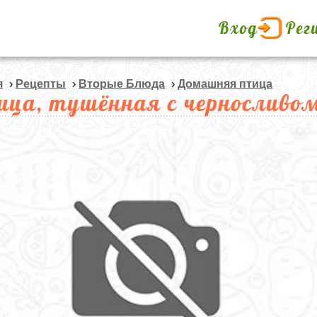
Вход
Рег
я
›
Рецепты
›
Вторые Блюда
›
Домашняя птица
ица, тушённая с черносливо