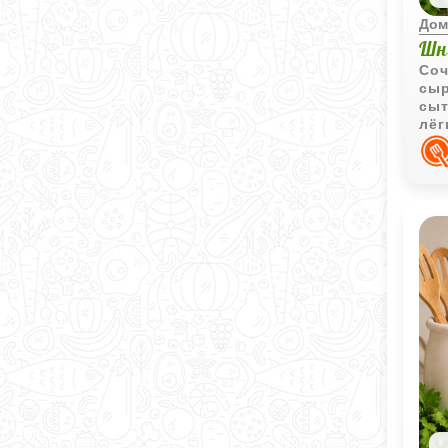
Дом
Шн
Соч
сыр
сыт
лёг
вку