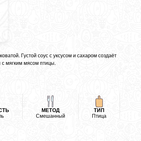
оватой. Густой соус с уксусом и сахаром создаёт
 с мягким мясом птицы.
СТЬ
МЕТОД
ТИП
ль
Смешанный
Птица