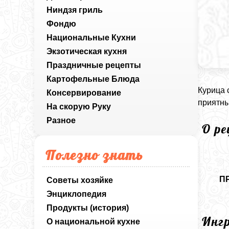
Ниндзя гриль
Фондю
Национальные Кухни
Экзотическая кухня
Праздничные рецепты
Картофельные Блюда
Курица 
Консервирование
приятны
На скорую Руку
Разное
О р
Полезно знать
П
Советы хозяйке
Энциклопедия
Продукты (история)
Инг
О национальной кухне