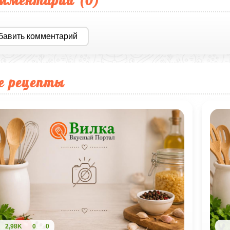
мментарии (
0
)
бавить комментарий
е рецепты
2,98K
0
0