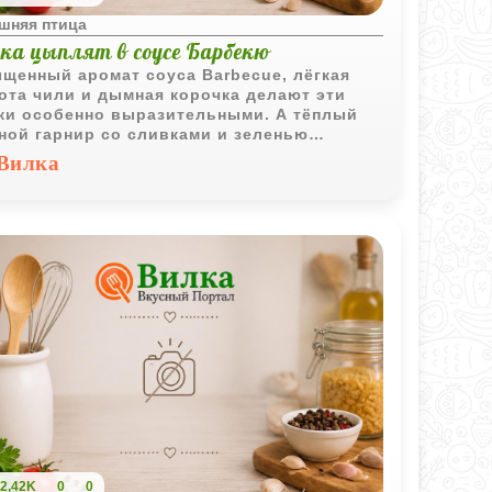
шняя птица
ка цыплят в соусе Барбекю
щенный аромат соуса
Barbecue
, лёгкая
ота чили и дымная корочка делают эти
ки особенно выразительными. А тёплый
ной гарнир со сливками и зеленью
вляет блюду мягкость и домашный уют.
Вилка
2,42K
0
0