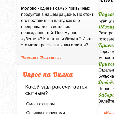
Молоко
- один из самых привычных
Подго
продуктов в нашем рационе. Но стоит
Курицу 
его поставить на плиту, как оно
Обжа
превращается в источник
неожиданностей. Почему оно
Разогре
«убегает»? Как этого избежать? И что
готовьт
Тушен
это может рассказать нам о жизни?
Перелож
Читать Дальше...
мягкост
Приго
Отдельн
Опрос на Вилка
бульона
Добав
Какой завтрак считается
Черносл
сытным?
Завер
Залейте
Омлет с сыром
Овсянка с фруктами