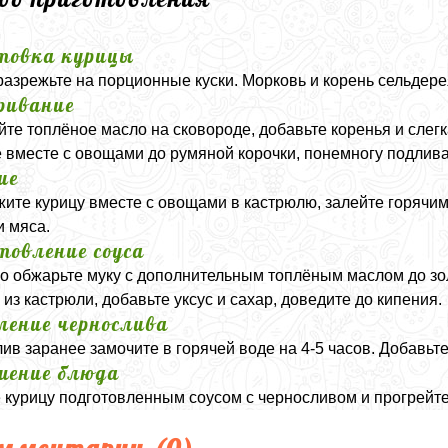
товка курицы
разрежьте на порционные куски. Морковь и корень сельдере
ривание
йте топлёное масло на сковороде, добавьте коренья и слег
е вместе с овощами до румяной корочки, понемногу подлива
ие
ите курицу вместе с овощами в кастрюлю, залейте горячим 
и мяса.
товление соуса
о обжарьте муку с дополнительным топлёным маслом до зо
 из кастрюли, добавьте уксус и сахар, доведите до кипения.
ление чернослива
ив заранее замочите в горячей воде на 4-5 часов. Добавьте 
шение блюда
 курицу подготовленным соусом с черносливом и прогрейте