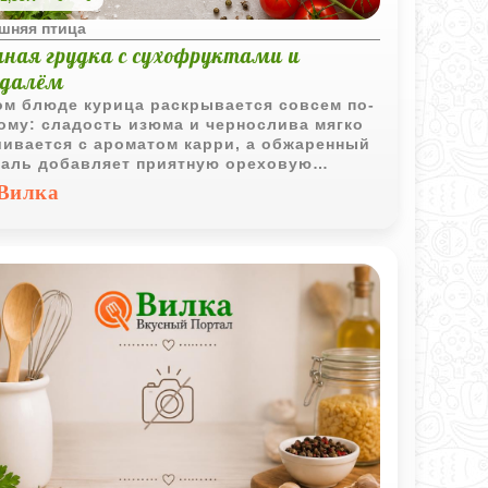
шняя птица
иная грудка с сухофруктами и
далём
ом блюде курица раскрывается совсем по-
ому: сладость изюма и чернослива мягко
ивается с ароматом карри, а обжаренный
аль добавляет приятную ореховую
туру. Получается тёплое, насыщенное и
Вилка
ь уютное сочетание с лёгкими восточными
ами.