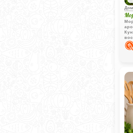
Дом
Мо
Мор
аро
Кун
вос
соч