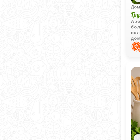
Дом
Гр
Аро
бол
пол
дом
мяс
по 