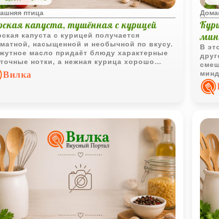
ашняя птица
Дома
рская капуста, тушённая с курицей
Кур
мин
ская капуста с курицей получается
матной, насыщенной и необычной по вкусу.
В эт
жутное масло придаёт блюду характерные
друг
точные нотки, а нежная курица хорошо
смеш
етается с мягкой текстурой ламинарии.
Вилка
минд
текс
очен
нотк