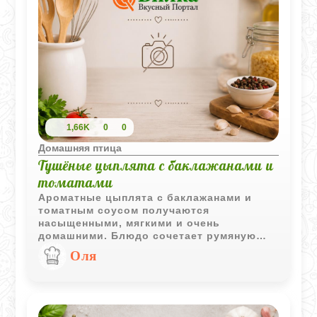
1,66K
0
0
Домашняя птица
Тушёные цыплята с баклажанами и
томатами
Ароматные цыплята с баклажанами и
томатным соусом получаются
насыщенными, мягкими и очень
домашними. Блюдо сочетает румяную
курицу, густой овощной соус и свежий
Оля
базилик, который добавляет яркий
завершающий аромат.