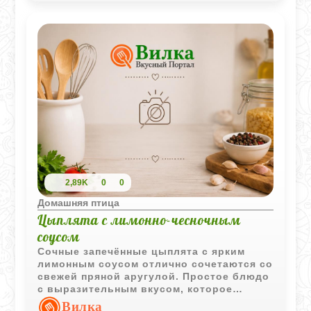
2,89K
0
0
Домашняя птица
Цыплята с лимонно-чесночным
соусом
Сочные запечённые цыплята с ярким
лимонным соусом отлично сочетаются со
свежей пряной аругулой. Простое блюдо
с выразительным вкусом, которое
выглядит эффектно даже на праздничном
Вилка