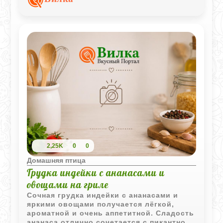
любителей пикантной азиатской кухни.
2,25K
0
0
Домашняя птица
Грудка индейки с ананасами и
овощами на гриле
Сочная грудка индейки с ананасами и
яркими овощами получается лёгкой,
ароматной и очень аппетитной. Сладость
ананаса отлично сочетается с пикантной