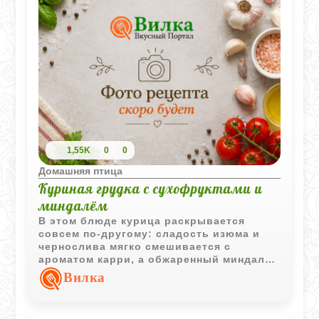
1,55K
0
0
Домашняя птица
Куриная грудка с сухофруктами и
миндалём
В этом блюде курица раскрывается
совсем по-другому: сладость изюма и
чернослива мягко смешивается с
ароматом карри, а обжаренный миндаль
добавляет приятную ореховую текстуру.
Вилка
Получается тёплое, насыщенное и очень
уютное сочетание с лёгкими восточными
нотками.