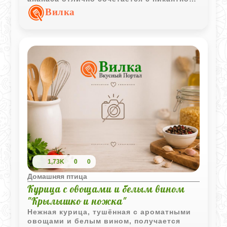
горчицей и ароматом специй, а овощи на
Вилка
гриле делают блюдо особенно
красочным.
1,73K
0
0
Домашняя птица
Курица с овощами и белым вином
"Крылышко и ножка"
Нежная курица, тушённая с ароматными
овощами и белым вином, получается