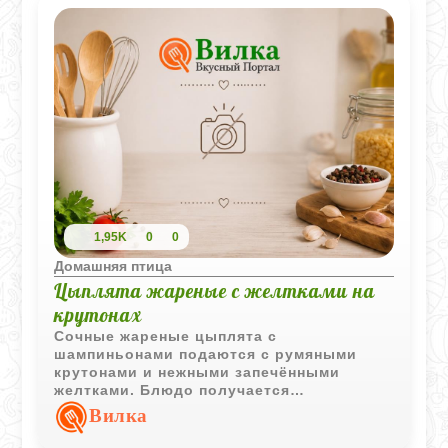
1,95K
0
0
Домашняя птица
Цыплята жареные с желтками на
крутонах
Сочные жареные цыплята с
шампиньонами подаются с румяными
крутонами и нежными запечёнными
желтками. Блюдо получается
насыщенным, ароматным и отлично
Вилка
подходит для праздничной подачи.