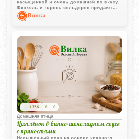
насыщенной и очень домашней по вкусу.
Фенхель и корень сельдерея придают
блюду лёгкие пряные нотки, а овощной
Вилка
соус делает мясо особенно сочным.
1,75K
0
0
Домашняя птица
Цыплёнок в винно-шоколадном соусе
с пряностями
Насыщенный соус на основе красного