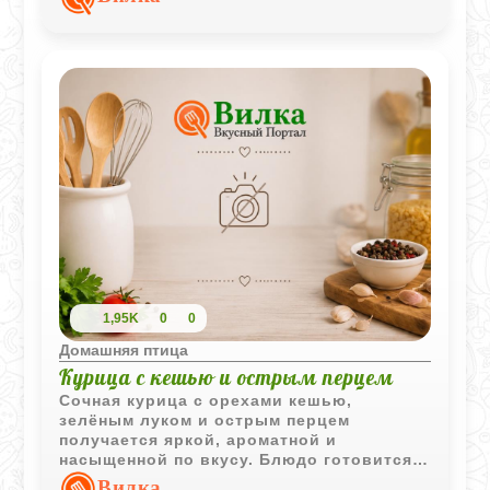
становится удивительно мягкой и
сочной, а двойная панировка создает
аппетитную корочку, которая удерживает
все соки внутри. Это блюдо отлично
подходит для сытного обеда или ужина и
прекрасно сочетается с любыми
овощными гарнирами.
1,95K
0
0
Домашняя птица
Курица с кешью и острым перцем
Сочная курица с орехами кешью,
зелёным луком и острым перцем
получается яркой, ароматной и
насыщенной по вкусу. Блюдо готовится
быстро и отлично подходит для
Вилка