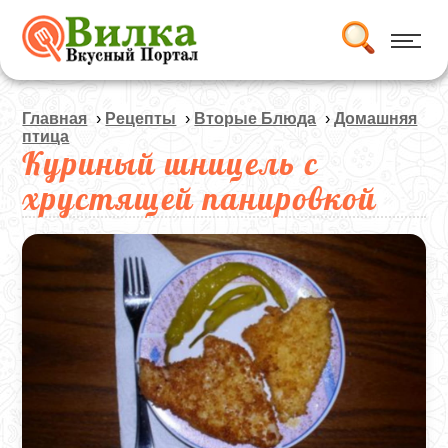
Главная
›
Рецепты
›
Вторые Блюда
›
Домашняя
птица
Куриный шницель с
хрустящей панировкой