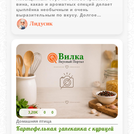
вина, какао и ароматных специй делает
цыплёнка необычным и очень
выразительным по вкусу. Долгое
тушение придаёт мясу мягкость, а
Лидусик
пряности добавляют блюду глубокий и
согревающий аромат.
3,20K
0
0
Домашняя птица
Картофельная запеканка с курицей