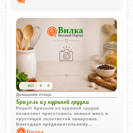
столе.
817
0
0
Домашняя птица
Бризоль из куриной грудки
Рецепт бризоля из куриной грудки
позволяет приготовить нежное мясо в
хрустящей золотистой панировке.
Благодаря предварительному
маринованию в лимонном соке, курица
Вилка