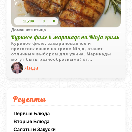
11,28K
0
0
Домашняя птица
Куриное филе в маринаде на Ninja гриль
Куриное филе, замаринованное и
приготовленное на гриле Ninja, станет
отличным выбором для ужина. Маринады
могут быть разнообразными: от
классического до экзотических сочетаний.
Лида
Время маринования колеблется от 30 минут
до нескольких часов, что позволяет мясу
пропитаться ароматами и стать невероятно
сочным. Приготовление на гриле Ninja
обеспечивает равномерное прожаривание и
золотистую корочку.
Рецепты
Первые Блюда
Вторые Блюда
Салаты и Закуски