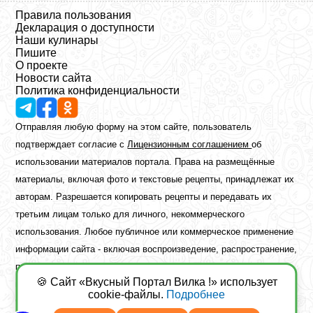
Правила пользования
Декларация о доступности
Наши кулинары
Пишите
О проекте
Новости сайта
Политика конфиденциальности
Отправляя любую форму на этом сайте, пользователь
подтверждает согласие с
Лицензионным соглашением
об
использовании материалов портала. Права на размещённые
материалы, включая фото и текстовые рецепты, принадлежат их
авторам. Разрешается копировать рецепты и передавать их
третьим лицам только для личного, некоммерческого
использования. Любое публичное или коммерческое применение
информации сайта - включая воспроизведение, распространение,
публикацию или обработку - возможно лишь при наличии
🍪 Сайт «Вкусный Портал Вилка !» использует
предварительного письменного разрешения правообладателя.
cookie-файлы.
Подробнее
Copyright ©2026 Вкусный Портал Вилка