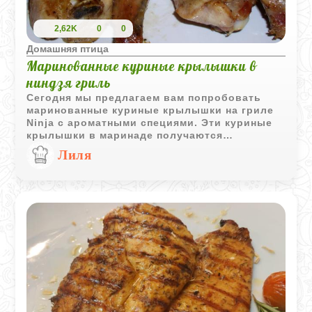
2,62K
0
0
Домашняя птица
Маринованные куриные крылышки в
ниндзя гриль
Сегодня мы предлагаем вам попробовать
маринованные куриные крылышки на гриле
Ninja с ароматными специями. Эти куриные
крылышки в маринаде получаются
невероятно сочными и невероятно вкусными.
Лиля
Желаем вам приятного аппетита!