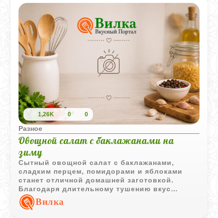
1,26K
0
0
Разное
Овощной салат с баклажанами на
зиму
Сытный овощной салат с баклажанами,
сладким перцем, помидорами и яблоками
станет отличной домашней заготовкой.
Благодаря длительному тушению вкус
получается насыщенным и хорошо
Вилка
сбалансированным.