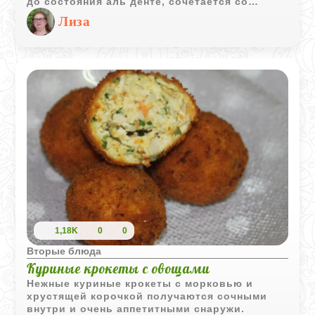
до состояния аль денте, сочетается со
сладким изюмом. При запекании в духовке
Лиза
бабка обретает золотистую корочку, а
исходящий от неё аромат собирает всех
членов семьи за столом.
1,18K
0
0
Вторые блюда
Куриные крокеты с овощами
Нежные куриные крокеты с морковью и
хрустящей корочкой получаются сочными
внутри и очень аппетитными снаружи.