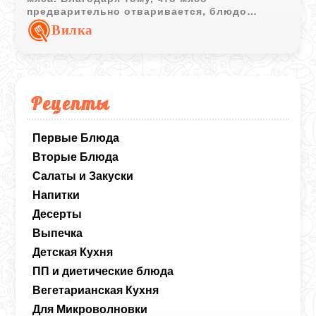
предварительно отваривается, блюдо
получается нежным и легким, а обжарка в
Вилка
сухарях создает аппетитную хрустящую
корочку. Это сытный и сбалансированный
вариант для обеда или ужина, который
понравится и взрослым, и детям.
Рецепты
Первые Блюда
Вторые Блюда
Салаты и Закуски
Напитки
Десерты
Выпечка
Детская Кухня
ПП и диетические блюда
Вегетарианская Кухня
Для Микроволновки