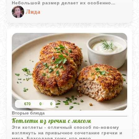
Небольшой размер делает их особенно
удобными для детского стола, перекуса или
Лида
семейного ужина.
670
0
0
Вторые блюда
Котлеты из гречки с мясом
Эти котлеты - отличный способ по-новому
взглянуть на привычное сочетание гречки и
мяса. Благодаря тому, что мясо