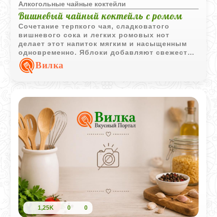
Алкогольные чайные коктейли
Вишневый чайный коктейль с ромом
Сочетание терпкого чая, сладковатого
вишневого сока и легких ромовых нот
делает этот напиток мягким и насыщенным
одновременно. Яблоки добавляют свежесть
и приятную фруктовую текстуру в
Вилка
охлажденной подаче.
1,25K
0
0