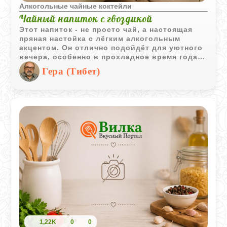
Алкогольные чайные коктейли
Чайный напиток с гвоздикой
Этот напиток - не просто чай, а настоящая
пряная настойка с лёгким алкогольным
акцентом. Он отлично подойдёт для уютного
вечера, особенно в прохладное время года.
Гвоздика придаёт глубину аромата, а чай -
Гера (Тибет)
насыщенность вкуса.
1,22K
0
0