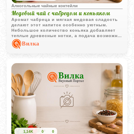
Алкогольные чайные коктейли
Медовый чай с чабрецом и коньяком
Аромат чабреца и мягкая медовая сладость
делают этот напиток особенно уютным.
Небольшое количество коньяка добавляет
теплые древесные нотки, а подача возможна
как в горячем, так и в охлажденном виде.
Вилка
1,14K
0
0