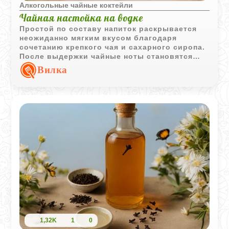
Алкогольные чайные коктейли
Чайная настойка на водке
Простой по составу напиток раскрывается
неожиданно мягким вкусом благодаря
сочетанию крепкого чая и сахарного сиропа.
После выдержки чайные ноты становятся
глубже, а подача в охлажденном виде делает
Вилка
напиток более сбалансированным.
1,32K
1
0