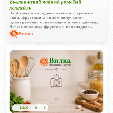
Вьетнамский чайный ромовый
коктейль
Необычный холодный напиток с крепким
чаем, фруктами и ромом получается
одновременно освежающим и насыщенным.
Легкая кислинка фруктов и прохладная
подача делают его особенно приятным в
Вилка
жаркую погоду.
1,21K
0
0