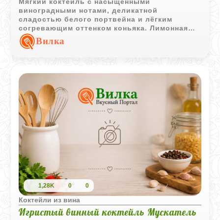
Мягкий коктейль с насыщенными
виноградными нотами, деликатной
сладостью белого портвейна и лёгким
согревающим оттенком коньяка. Лимонная
цедра добавляет напитку свежий аромат и
Вилка
делает вкус более выразительным.
1,28K
0
0
Коктейли из вина
Игристый винный коктейль Мускатель