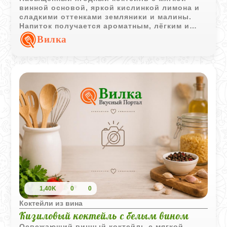
винной основой, яркой кислинкой лимона и
сладкими оттенками земляники и малины.
Напиток получается ароматным, лёгким и
очень освежающим.
Вилка
1,40K
0
0
Коктейли из вина
Кизиловый коктейль с белым вином
Освежающий винный коктейль с мягкой