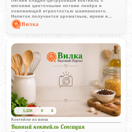
Лёгкий сладко-цитрусовый коктейль с
мягкими цветочными нотами ликёра и
освежающей игристостью шампанского.
Напиток получается ароматным, ярким и
очень воздушным.
Вилка
1,32K
0
0
Коктейли из вина
Винный коктейль Сенсация