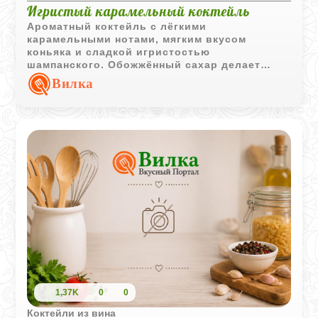
Игристый карамельный коктейль
Ароматный коктейль с лёгкими
карамельными нотами, мягким вкусом
коньяка и сладкой игристостью
шампанского. Обожжённый сахар делает
напиток особенно тёплым и выразительным
Вилка
по аромату.
1,37K
0
0
Коктейли из вина