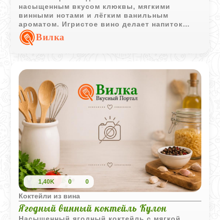
насыщенным вкусом клюквы, мягкими
винными нотами и лёгким ванильным
ароматом. Игристое вино делает напиток
более живым и праздничным.
Вилка
1,40K
0
0
Коктейли из вина
Ягодный винный коктейль Кулон
Насыщенный ягодный коктейль с мягкой