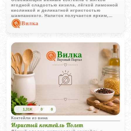
ягодной сладостью кизила, лёгкой лимонной
кислинкой и деликатной игристостью
шампанского. Напиток получается ярким,
ароматным и очень лёгким.
Вилка
1,31K
0
0
Коктейли из вина
Игристый коктейль Полет