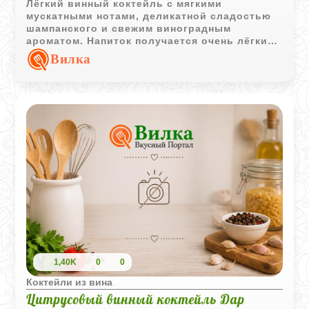
Лёгкий винный коктейль с мягкими
мускатными нотами, деликатной сладостью
шампанского и свежим виноградным
ароматом. Напиток получается очень лёгким,
фруктовым и праздничным.
Вилка
1,40K
0
0
Коктейли из вина
Цитрусовый винный коктейль Дар