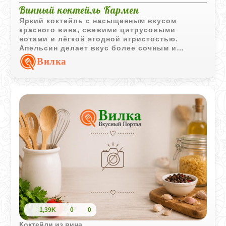
Винный коктейль Кармен
Яркий коктейль с насыщенным вкусом
красного вина, свежими цитрусовыми
нотами и лёгкой ягодной игристостью.
Апельсин делает вкус более сочным и
ароматным, а красное шампанское добавляет
Вилка
праздничное настроение.
1,39K
0
0
Коктейли из вина