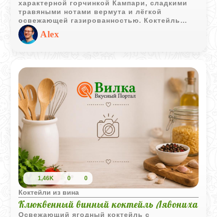
характерной горчинкой Кампари, сладкими
травяными нотами вермута и лёгкой
освежающей газированностью. Коктейль
остаётся лёгким, ароматным и отлично
Alex
подходит для неспешного вечера.
1,46K
0
0
Коктейли из вина
Клюквенный винный коктейль Лявониха
Освежающий ягодный коктейль с