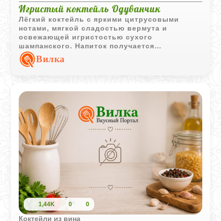
Игристый коктейль Одуванчик
Лёгкий коктейль с яркими цитрусовыми
нотами, мягкой сладостью вермута и
освежающей игристостью сухого
шампанского. Напиток получается
ароматным, фруктовым и очень лёгким.
Вилка
1,44K
0
0
Коктейли из вина