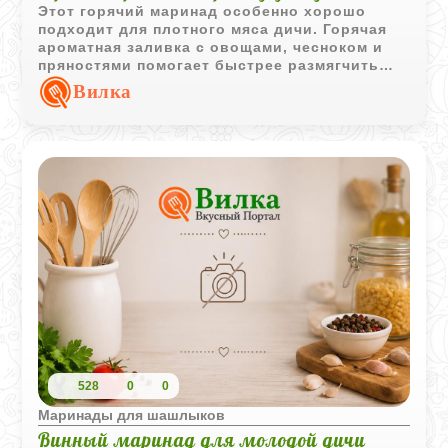
Этот горячий маринад особенно хорошо
подходит для плотного мяса дичи. Горячая
ароматная заливка с овощами, чесноком и
пряностями помогает быстрее размягчить
волокна и делает вкус мяса более
Вилка
насыщенным.
528
0
0
Маринады для шашлыков
Винный маринад для молодой дичи