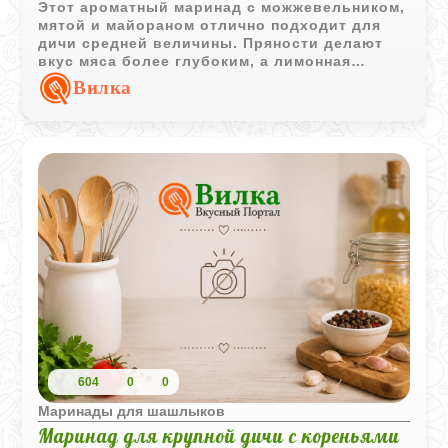
Этот ароматный маринад с можжевельником,
мятой и майораном отлично подходит для
дичи средней величины. Пряности делают
вкус мяса более глубоким, а лимонная
кислота помогает мягко размягчить волокна
Вилка
без резкой уксусной кислинки.
604
0
0
Маринады для шашлыков
Маринад для крупной дичи с кореньями