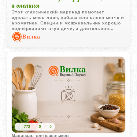
и оленины
Этот классический маринад помогает
сделать мясо лося, кабана или оленя мягче и
ароматнее. Специи и можжевельник хорошо
подчёркивают вкус дичи, а длительное
маринование помогает убрать излишнюю
Вилка
жёсткость плотного мяса.
772
0
0
Маринады для шашлыков