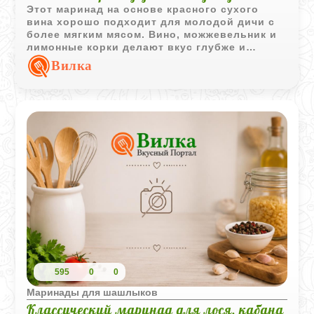
Этот маринад на основе красного сухого
вина хорошо подходит для молодой дичи с
более мягким мясом. Вино, можжевельник и
лимонные корки делают вкус глубже и
помогают сохранить сочность при жарке или
Вилка
тушении.
595
0
0
Маринады для шашлыков
Классический маринад для лося, кабана