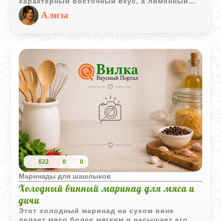
характерный восточный вкус, а лимонный
сок и уксус помогают мясу оставаться
Ализа
мягким и сочным.
622
0
0
Маринады для шашлыков
Холодный винный маринад для мяса и
дичи
Этот холодный маринад на сухом вине
делает мясо более мягким и насыщает его