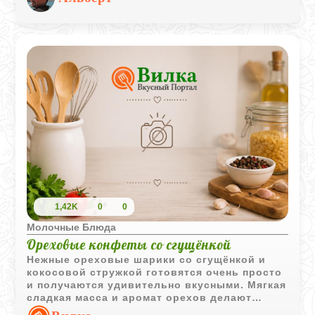
глубоким вкусом, а свежий укроп добавляет
приятную зеленую нотку. Готовится все
буквально за несколько минут простым
смешиванием. Это идеальный вариант для
быстрого перекуса или неспешного завтрака,
главное - хорошенько подсушить хлеб до
хруста. Рецепт работает как отличная база,
так что сюда смело можно добавлять любые
ваши любимые специи.
1,42K
0
0
Молочные Блюда
Ореховые конфеты со сгущёнкой
Нежные ореховые шарики со сгущёнкой и
кокосовой стружкой готовятся очень просто
и получаются удивительно вкусными. Мягкая
сладкая масса и аромат орехов делают
десерт особенно уютным и домашним.