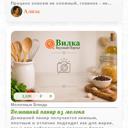
Процесс совсем не сложный, главное - не
отходить от плиты, когда масса начнет
Ализа
плавиться. Сыр получается нежным,
сливочным и отлично подходит для утренних
бутербродов или быстрых перекусов.
1,12K
0
0
Молочные Блюда
Домашний панир из молока
Домашний панир получается нежным,
плотным и отлично подходит как для жарки,