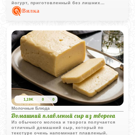
йогурт, приготовленный без лишних
добавок, обладает мягким вкусом и
Вилка
полезными свойствами. Попробуйте
приготовить йогурт самостоятельно и
убедитесь, что натуральные продукты - это
просто и вкусно.
1,19K
0
0
Молочные Блюда
Домашний плавленый сыр из творога
Из обычного молока и творога получается
отличный домашний сыр, который по
текстуре очень напоминает плавленый.