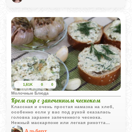
1,61K
0
0
Молочные Блюда
Крем сыр с запеченным чесноком
Классная и очень простая намазка на хлеб,
особенно если у вас под рукой оказалась
головка заранее запеченного чеснока.
Нежный маскарпоне или легкая рикотта
отлично сочетаются с его сладковатым,
Альберт