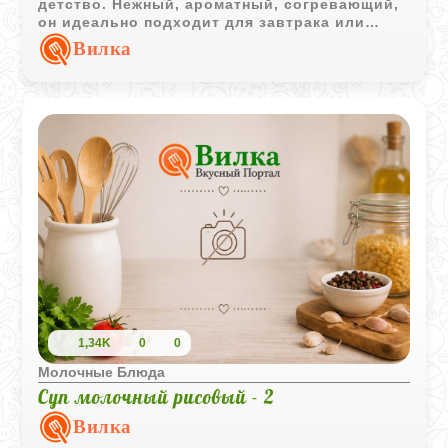
детство. Нежный, ароматный, согревающий,
он идеально подходит для завтрака или
лёгкого ужина. Его любят дети за мягкий вкус
Вилка
и сладковатые нотки, а взрослые - за
простоту приготовления и уют, который он
создаёт. Это блюдо готовится всего из
нескольких доступных ингредиентов, но при
этом остаётся удивительно насыщенным и
домашним.
1,34K
0
0
Молочные Блюда
Суп молочный рисовый - 2
Вилка