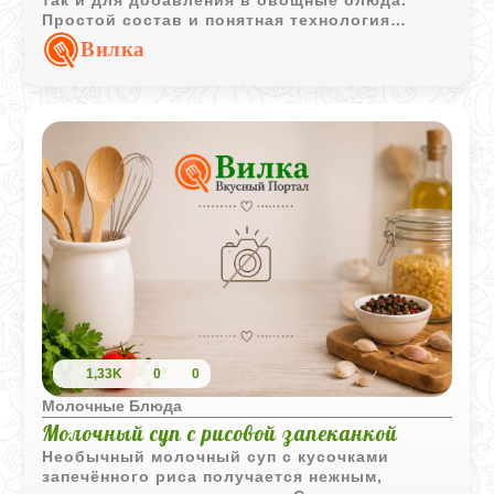
так и для добавления в овощные блюда.
Простой состав и понятная технология
делают этот сыр удачным вариантом для
Вилка
домашнего приготовления.
1,33K
0
0
Молочные Блюда
Молочный суп с рисовой запеканкой
Необычный молочный суп с кусочками
запечённого риса получается нежным,