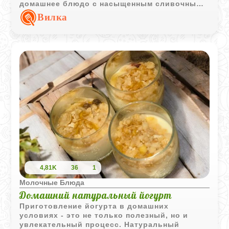
домашнее блюдо с насыщенным сливочным
вкусом отлично подходит для семейного
Вилка
ужина.
4,81K
36
1
Молочные Блюда
Домашний натуральный йогурт
Приготовление йогурта в домашних
условиях - это не только полезный, но и
увлекательный процесс. Натуральный