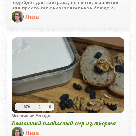
подойдёт для завтрака, выпечки, сырников
или просто как самостоятельное блюдо с
ложечкой мёда, ягодами или орехами.
Лиза
Натуральный вкус и нежная текстура делают
его универсальной основой для множества
рецептов.
879
0
0
Молочные Блюда
Домашний плавленый сыр из творога
Лиза