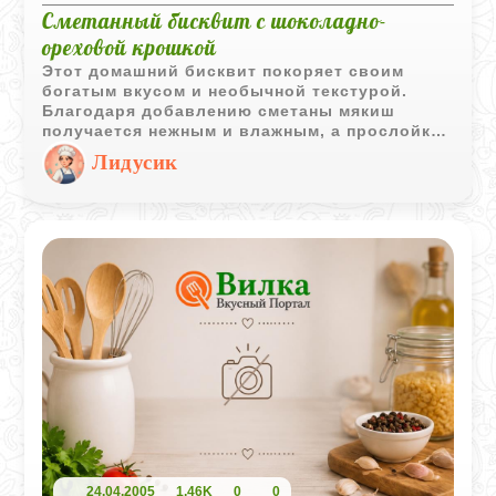
Сметанный бисквит с шоколадно-
ореховой крошкой
Этот домашний бисквит покоряет своим
богатым вкусом и необычной текстурой.
Благодаря добавлению сметаны мякиш
получается нежным и влажным, а прослойка
из дробленого шоколада, грецких орехов и
Лидусик
хрустящего печенья создает великолепный
контраст.
24.04.2005
1,46K
0
0