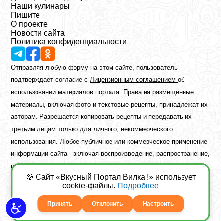
Наши кулинары
Пишите
О проекте
Новости сайта
Политика конфиденциальности
Отправляя любую форму на этом сайте, пользователь
подтверждает согласие с
Лицензионным соглашением
об
использовании материалов портала. Права на размещённые
материалы, включая фото и текстовые рецепты, принадлежат их
авторам. Разрешается копировать рецепты и передавать их
третьим лицам только для личного, некоммерческого
использования. Любое публичное или коммерческое применение
информации сайта - включая воспроизведение, распространение,
публикацию или обработку - возможно лишь при наличии
🍪 Сайт «Вкусный Портал Вилка !» использует
предварительного письменного разрешения правообладателя.
cookie-файлы.
Подробнее
Copyright ©2026 Вкусный Портал Вилка
Сайт построен
freebrush.net
Принять
Отклонить
Настроить