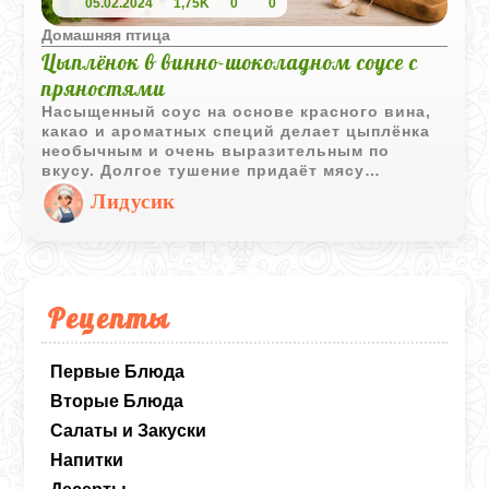
05.02.2024
1,75K
0
0
Домашняя птица
Цыплёнок в винно-шоколадном соусе с
пряностями
Насыщенный соус на основе красного вина,
какао и ароматных специй делает цыплёнка
необычным и очень выразительным по
вкусу. Долгое тушение придаёт мясу
мягкость, а пряности добавляют блюду
Лидусик
глубокий и согревающий аромат.
Рецепты
Первые Блюда
Вторые Блюда
Салаты и Закуски
Напитки