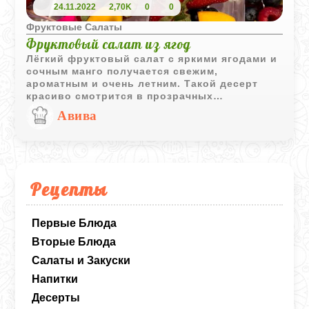
24.11.2022
2,70K
0
0
Фруктовые Салаты
Фруктовый салат из ягод
Лёгкий фруктовый салат с яркими ягодами и
сочным манго получается свежим,
ароматным и очень летним. Такой десерт
красиво смотрится в прозрачных
стаканчиках и подходит как для
Авива
праздничного стола, так и для быстрого
освежающего перекуса.
Рецепты
Первые Блюда
Вторые Блюда
Салаты и Закуски
Напитки
Десерты