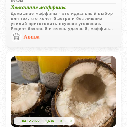
Кексы
Домашние маффины
Домашние маффины - это идеальный выбор
для тех, кто хочет быстро и без лишних
усилий приготовить вкусное угощение.
Рецепт базовый и очень удачный, маффины
получаются пышными, нежными и
Авива
ароматными. Готовятся они буквально на
одном дыхании: смешали жидкие
ингредиенты, добавили сухие - и сразу в
духовку. При желании в такое тесто можно
смело добавлять ягоды, шоколадные капли
или орехи, но поверьте, они прекрасны и в
своем классическом ванильном исполнении.
04.12.2022
1,63K
0
0