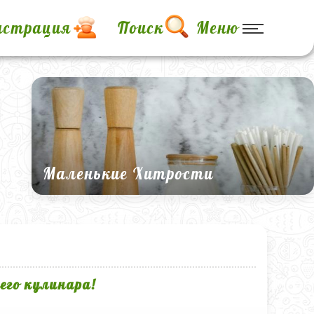
истрация
Поиск
Меню
Маленькие Хитрости
его кулинара!