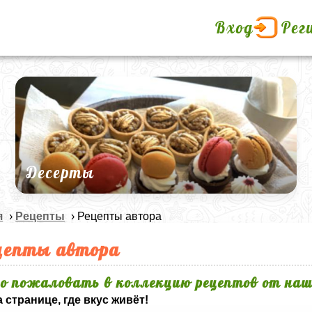
Вход
Рег
Десерты
я
›
Рецепты
› Рецепты автора
цепты автора
о пожаловать в коллекцию рецептов от наш
 странице, где вкус живёт!