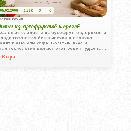
05.02.2006
1,65K
0
0
йская кухня
феты из сухофруктов и орехов
ральные сладости из сухофруктов, орехов и
лада готовятся без выпечки и отлично
одят к чаю или кофе. Богатый вкус и
тая технология делают этот рецепт удачным
антом для домашнего десерта.
Кира