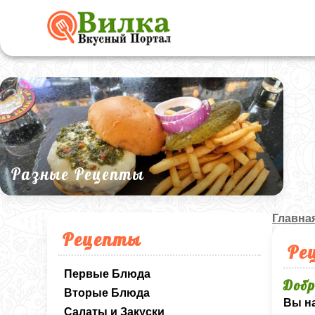
Разные Рецепты
Главна
Рецепты
Ре
Первые Блюда
Добр
Вторые Блюда
Вы на
Салаты и Закуски