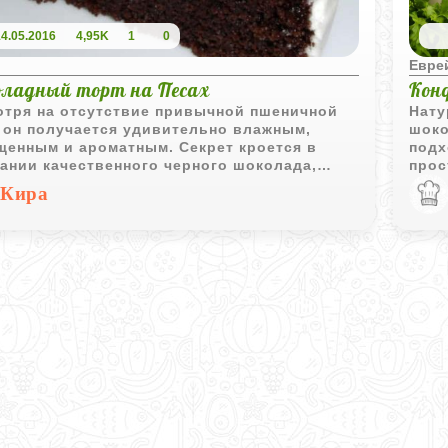
14.05.2016
4,95K
1
0
Евре
ладный торт на Песах
Кон
отря на отсутствие привычной пшеничной
Нату
 он получается удивительно влажным,
шоко
щенным и ароматным. Секрет кроется в
подх
ании качественного черного шоколада,
прос
ого кофе и вина, которые создают глубокий
вари
Кира
 а взбитые белки дарят тесту необходимую
сть. Нежный слой сливок сверху
ащает этот простой в приготовлении торт
сканное праздничное угощение, которое
ет достойным завершением праздничной
зы.