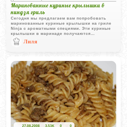
Маринованные куриные крылышки в
ниндзя гриль
Сегодня мы предлагаем вам попробовать
маринованные куриные крылышки на гриле
Ninja с ароматными специями. Эти куриные
крылышки в маринаде получаются
невероятно сочными и невероятно вкусными.
Лиля
Желаем вам приятного аппетита!
27.08.2008
3,53K
0
0