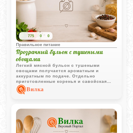
775
0
0
Правильное питание
Прозрачный бульон с тушеными
овощами
Легкий мясной бульон с тушеными
овощами получается ароматным и
аккуратным по подаче. Отдельно
приготовленные коренья и савойская
капуста сохраняют вкус и делают блюдо
Вилка
особенно выразительным.