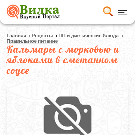
Главная
›
Рецепты
›
ПП и диетические блюда
›
Правильное питание
Кальмары с морковью и
яблоками в сметанном
соусе