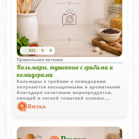
621
0
0
Правильное питание
Кальмары, тушенные с грибами и
помидорами
Кальмары с грибами и помидорами
получаются насыщенными и ароматными
благодаря сочетанию морепродуктов,
овощей и легкой томатной основы.
Блюдо хорошо подходит для горячего
Вилка
домашнего ужина.