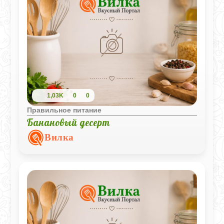
1,03K
0
0
Правильное питание
Банановый десерт
Вилка