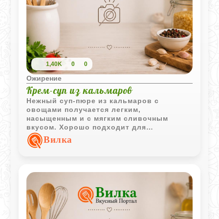
1,40K
0
0
Ожирение
Крем-суп из кальмаров
Нежный суп-пюре из кальмаров с
овощами получается легким,
насыщенным и с мягким сливочным
вкусом. Хорошо подходит для
спокойного домашнего обеда и
Вилка
любителей морепродуктов.