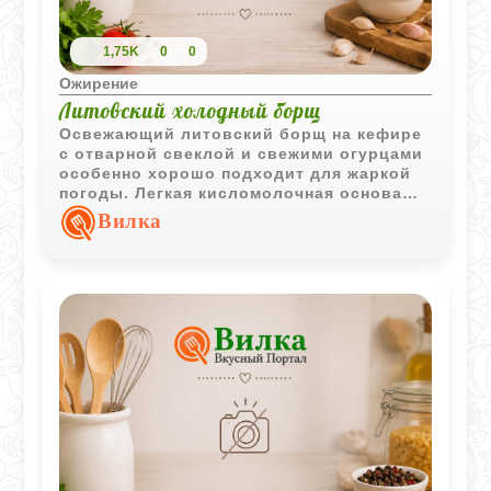
1,75K
0
0
Ожирение
Литовский холодный борщ
Освежающий литовский борщ на кефире
с отварной свеклой и свежими огурцами
особенно хорошо подходит для жаркой
погоды. Легкая кисломолочная основа
делает суп прохладным, ярким и очень
Вилка
домашним.