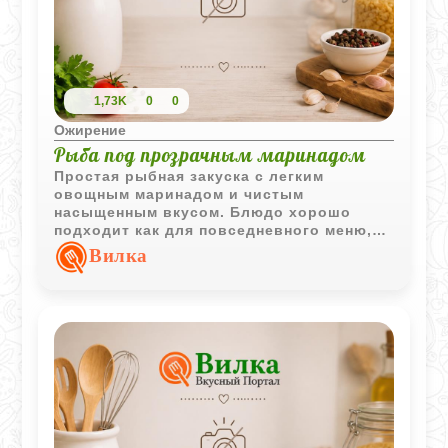
1,73K
0
0
Ожирение
Рыба под прозрачным маринадом
Простая рыбная закуска с легким
овощным маринадом и чистым
насыщенным вкусом. Блюдо хорошо
подходит как для повседневного меню,
так и для холодной подачи на
Вилка
праздничный стол.