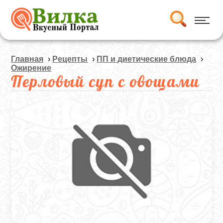
Главная
›
Рецепты
›
ПП и диетические блюда
›
Ожирение
Перловый суп с овощами