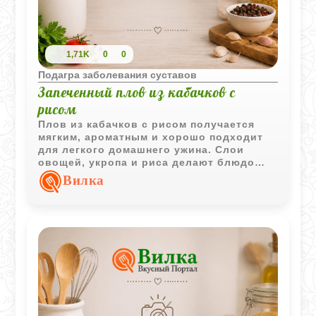
1,71K
0
0
Подагра заболевания суставов
Запеченный плов из кабачков с
рисом
Плов из кабачков с рисом получается
мягким, ароматным и хорошо подходит
для легкого домашнего ужина. Слои
овощей, укропа и риса делают блюдо
сочным, а запекание в духовке
Вилка
объединяет все вкусы.