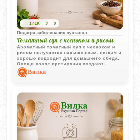
1,41K
0
0
Подагра заболевания суставов
Томатный суп с чесноком и рисом
Ароматный томатный суп с чесноком и
рисом получается насыщенным, легким и
хорошо подходит для домашнего обеда.
Овощи после протирания создают
мягкую текстуру и яркий вкус без
Вилка
сложного приготовления.