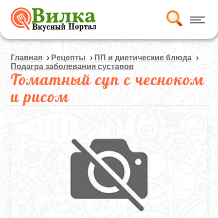
Главная
›
Рецепты
›
ПП и диетические блюда
›
Подагра заболевания суставов
Томатный суп с чесноком
и рисом