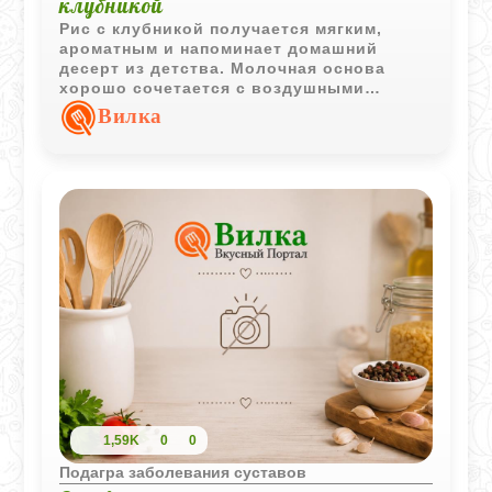
клубникой
Рис с клубникой получается мягким,
ароматным и напоминает домашний
десерт из детства. Молочная основа
хорошо сочетается с воздушными
ягодными белками и легкой лимонной
Вилка
свежестью.
1,59K
0
0
Подагра заболевания суставов