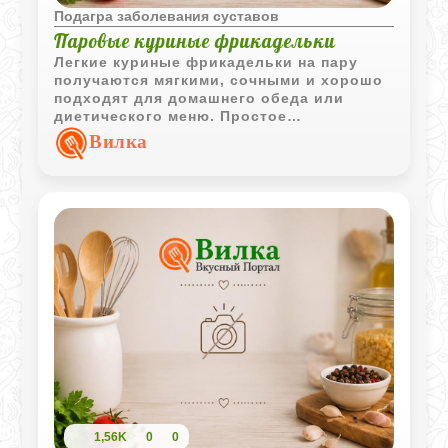
Подагра заболевания суставов
Паровые куриные фрикадельки
Легкие куриные фрикадельки на пару
получаются мягкими, сочными и хорошо
подходят для домашнего обеда или
диетического меню. Простое
приготовление и знакомый вкус делают
Вилка
это блюдо удобным вариантом на
каждый день.
1,56K
0
0