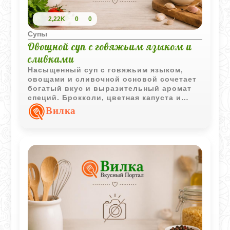
2,22K
0
0
Супы
Овощной суп с говяжьим языком и
сливками
Насыщенный суп с говяжьим языком,
овощами и сливочной основой сочетает
богатый вкус и выразительный аромат
специй. Брокколи, цветная капуста и
белое вино делают блюдо особенно
Вилка
интересным и многогранным.