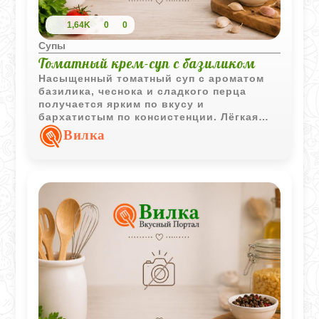
1,64K
0
0
Супы
Томатный крем-суп с базиликом
Насыщенный томатный суп с ароматом
базилика, чеснока и сладкого перца
получается ярким по вкусу и
бархатистым по консистенции. Лёгкая
сливочная нотка делает блюдо более
Вилка
сбалансированным и выразительным.