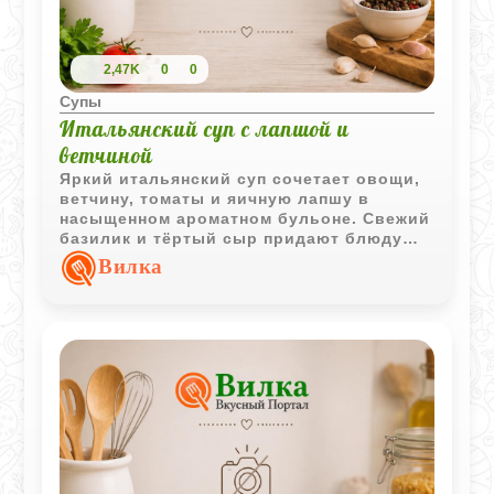
2,47K
0
0
Супы
Итальянский суп с лапшой и
ветчиной
Яркий итальянский суп сочетает овощи,
ветчину, томаты и яичную лапшу в
насыщенном ароматном бульоне. Свежий
базилик и тёртый сыр придают блюду
характерный средиземноморский вкус.
Вилка