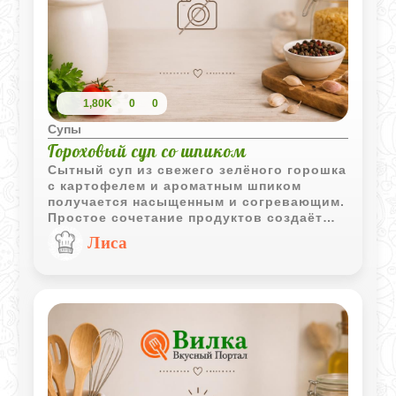
1,80K
0
0
Супы
Гороховый суп со шпиком
Сытный суп из свежего зелёного горошка
с картофелем и ароматным шпиком
получается насыщенным и согревающим.
Простое сочетание продуктов создаёт
выразительный вкус без сложных
Лиса
кулинарных приёмов.