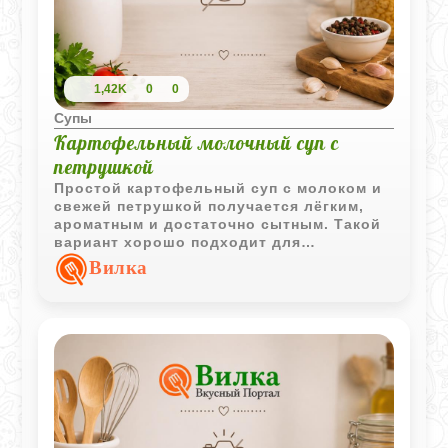
1,42K
0
0
Супы
Картофельный молочный суп с
петрушкой
Простой картофельный суп с молоком и
свежей петрушкой получается лёгким,
ароматным и достаточно сытным. Такой
вариант хорошо подходит для
домашнего обеда и не требует сложных
Вилка
ингредиентов.