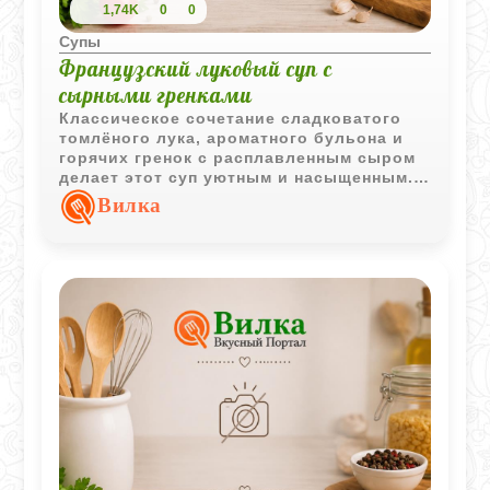
1,74K
0
0
Супы
Французский луковый суп с
сырными гренками
Классическое сочетание сладковатого
томлёного лука, ароматного бульона и
горячих гренок с расплавленным сыром
делает этот суп уютным и насыщенным.
Простая технология приготовления
Вилка
позволяет получить узнаваемый
французский вкус даже в домашних
условиях.