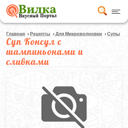
Главная
›
Рецепты
›
Для Микроволновки
›
Супы
Суп Консул с
шампиньонами и
сливками