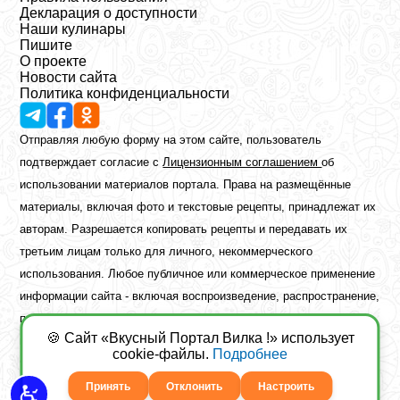
Декларация о доступности
Наши кулинары
Пишите
О проекте
Новости сайта
Политика конфиденциальности
Отправляя любую форму на этом сайте, пользователь
подтверждает согласие с
Лицензионным соглашением
об
использовании материалов портала. Права на размещённые
материалы, включая фото и текстовые рецепты, принадлежат их
авторам. Разрешается копировать рецепты и передавать их
третьим лицам только для личного, некоммерческого
использования. Любое публичное или коммерческое применение
информации сайта - включая воспроизведение, распространение,
публикацию или обработку - возможно лишь при наличии
🍪 Сайт «Вкусный Портал Вилка !» использует
предварительного письменного разрешения правообладателя.
cookie-файлы.
Подробнее
Copyright ©2026 Вкусный Портал Вилка
Сайт построен
freebrush.net
Принять
Отклонить
Настроить