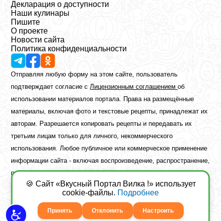
Декларация о доступности
Наши кулинары
Пишите
О проекте
Новости сайта
Политика конфиденциальности
Отправляя любую форму на этом сайте, пользователь
подтверждает согласие с
Лицензионным соглашением
об
использовании материалов портала. Права на размещённые
материалы, включая фото и текстовые рецепты, принадлежат их
авторам. Разрешается копировать рецепты и передавать их
третьим лицам только для личного, некоммерческого
использования. Любое публичное или коммерческое применение
информации сайта - включая воспроизведение, распространение,
публикацию или обработку - возможно лишь при наличии
🍪 Сайт «Вкусный Портал Вилка !» использует
предварительного письменного разрешения правообладателя.
cookie-файлы.
Подробнее
Copyright ©2026 Вкусный Портал Вилка
Сайт построен
freebrush.net
Принять
Отклонить
Настроить