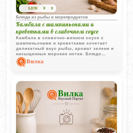
3,07K
0
0
Блюда из рыбы и морепродуктов
Камбала с шампиньонами и
креветками в сливочном соусе
Камбала в сливочно-винном соусе с
шампиньонами и креветками сочетает
деликатный вкус рыбы, аромат зелени и
насыщенные морские нотки. Блюдо
выглядит празднично и при этом
Вилка
готовится достаточно быстро.