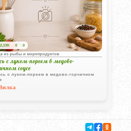
2,33K
0
0
а из рыбы и морепродуктов
сь с луком-пореем в медово-
ичном соусе
сь с луком-пореем в медово-горчичном
е
Вилка