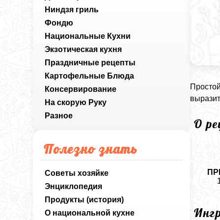
Ниндзя гриль
Фондю
Национальные Кухни
Экзотическая кухня
Праздничные рецепты
Картофельные Блюда
Простой
Консервирование
выразит
На скорую Руку
Разное
О р
Полезно знать
ПР
Советы хозяйке
Энциклопедия
Продукты (история)
Инг
О национальной кухне