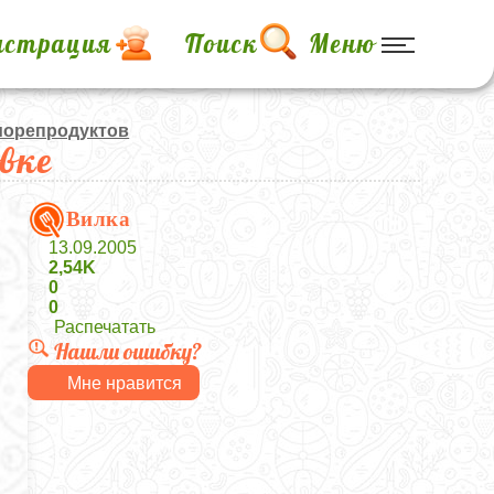
истрация
Поиск
Меню
морепродуктов
вке
Вилка
13.09.2005
2,54K
0
0
Распечатать
Нашли ошибку?
Мне нравится