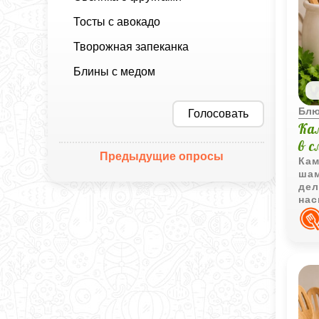
Тосты с авокадо
Творожная запеканка
Блины с медом
Блю
Голосовать
Ка
в с
Предыдущие опросы
Кам
шам
дел
нас
пра
быс