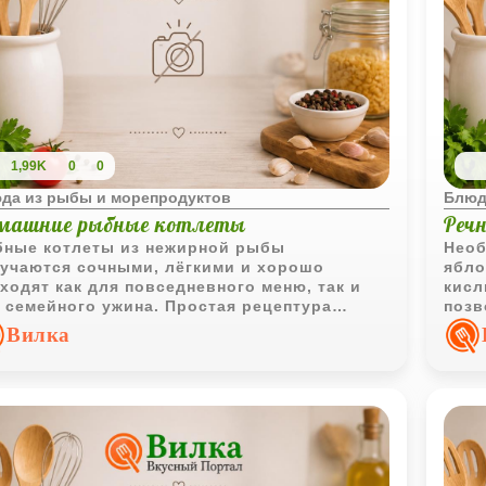
1,99K
0
0
да из рыбы и морепродуктов
Блюд
машние рыбные котлеты
Реч
ные котлеты из нежирной рыбы
Необ
учаются сочными, лёгкими и хорошо
ябло
ходят как для повседневного меню, так и
кисл
 семейного ужина. Простая рецептура
позв
воляет подчеркнуть натуральный вкус
инте
Вилка
ы без лишних добавок.