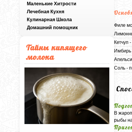
Маленькие Хитрости
Лечебная Кухня
Основ
Кулинарная Школа
Филе мо
Домашний помощник
Лимонны
Кетчуп 
Тайны кипящего
Имбирь 
молока
Апельси
Соль - п
Спо
Подго
В жароп
рыбы на
Приго