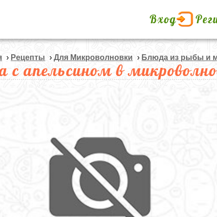
Вход
Рег
я
›
Рецепты
›
Для Микроволновки
›
Блюда из рыбы и 
а с апельсином в микроволно