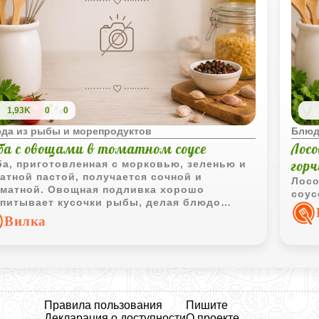
1,93K
0
0
да из рыбы и морепродуктов
Блюд
ба с овощами в томатном соусе
Лосо
горч
а, приготовленная с морковью, зеленью и
атной пастой, получается сочной и
Лосо
матной. Овощная подливка хорошо
соус
питывает кусочки рыбы, делая блюдо
ыщенным и аппетитным.
Вилка
Правила пользования
Пишите
Декларация о доступности
О проекте