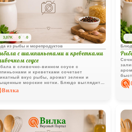
3,07K
0
0
да из рыбы и морепродуктов
Блюд
мбала с шампиньонами и креветками
Рыб
ливочном соусе
Сочн
зали
бала в сливочно-винном соусе с
аром
пиньонами и креветками сочетает
быст
икатный вкус рыбы, аромат зелени и
стоя
ыщенные морские нотки. Блюдо выглядит
зднично и при этом готовится достаточно
Вилка
тро.