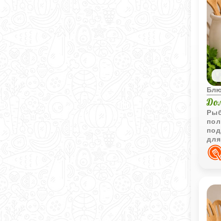
Блю
До
Рыб
пол
под
для
поз
рыб