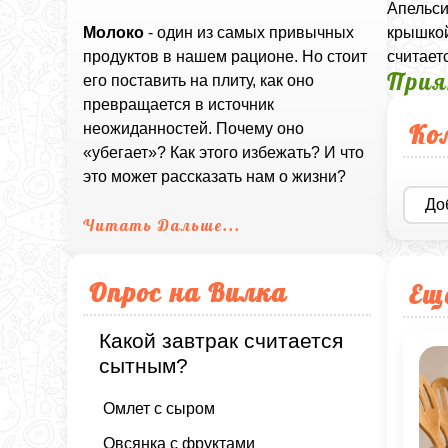
Апельси
крышкой
Молоко
- один из самых привычных
считает
продуктов в нашем рационе. Но стоит
Прия
его поставить на плиту, как оно
превращается в источник
Ко
неожиданностей. Почему оно
«убегает»? Как этого избежать? И что
это может рассказать нам о жизни?
До
Читать Дальше...
Опрос на Вилка
Ещ
Какой завтрак считается
сытным?
Омлет с сыром
Овсянка с фруктами