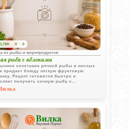
1,76K
0
0
а из рыбы и морепродуктов
ная рыба с яблоками
ычное сочетание речной рыбы и кислых
к придает блюду легкую фруктовую
инку. Рецепт готовится быстро и
оляет получить сочную рыбу с
ресным вкусом без сложных ингредиентов.
Вилка