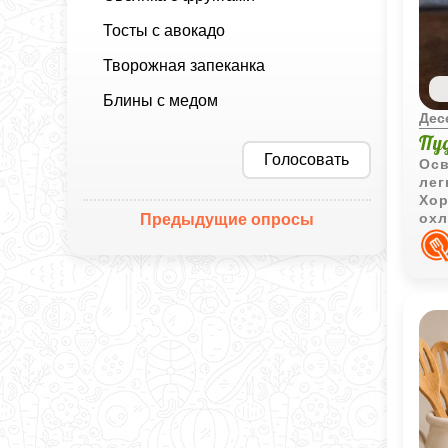
Тосты с авокадо
Творожная запеканка
Блины с медом
Дес
Пу
Голосовать
Осв
лег
Хор
охл
Предыдущие опросы