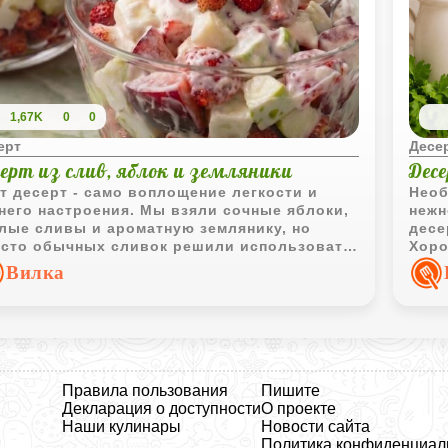
1,67K
0
0
ерт
Десе
серт из слив, яблок и земляники
Десе
т десерт - само воплощение легкости и
Необ
него настроения. Мы взяли сочные яблоки,
нежн
лые сливы и ароматную землянику, но
десе
сто обычных сливок решили использовать
Хоро
итые. Это превращает простое блюдо в
Вилка
ное, воздушное облако, которое буквально
т во рту. Такой вариант подачи выглядит
аздо эффектнее и идеально подходит для
ного вечера, когда хочется чего-то
бенного, но без лишней сложности.
Правила пользования
Пишите
Декларация о доступности
О проекте
Наши кулинары
Новости сайта
Политика конфиденциал