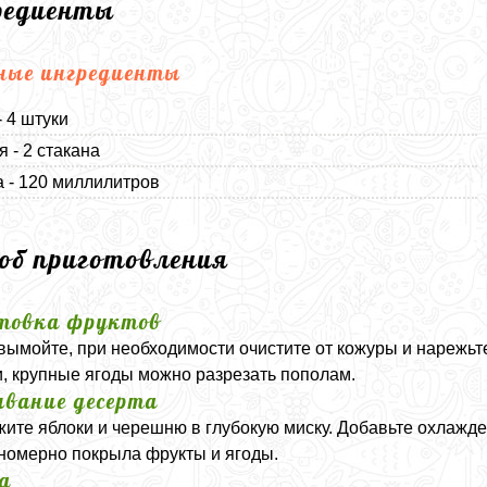
редиенты
ные ингредиенты
- 4 штуки
 - 2 стакана
 - 120 миллилитров
соб приготовления
товка фруктов
вымойте, при необходимости очистите от кожуры и нарежьт
и, крупные ягоды можно разрезать пополам.
вание десерта
ите яблоки и черешню в глубокую миску. Добавьте охлажд
номерно покрыла фрукты и ягоды.
а