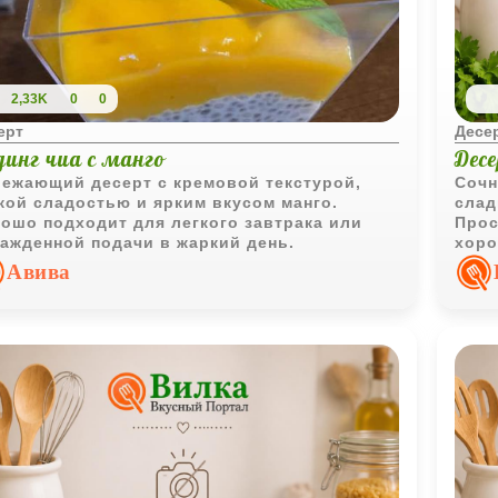
2,33K
0
0
ерт
Десе
динг чиа с манго
Десе
ежающий десерт с кремовой текстурой,
Сочн
кой сладостью и ярким вкусом манго.
слад
ошо подходит для легкого завтрака или
Прос
ажденной подачи в жаркий день.
хоро
Авива