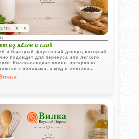
1,71K
0
0
рт
рт из яблок и слив
ий и быстрый фруктовый десерт, который
чно подойдет для перекуса или легкого
рака. Кисло-сладкие сливы прекрасно
таются с яблоками, а мед и сметана
ют вкус нежным и гармоничным. Рецепт
Вилка
роятно простой, так что приготовить такое
мство можно буквально за считанные
ты.