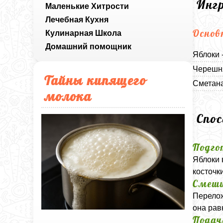
Инг
Маленькие Хитрости
Лечебная Кухня
Основ
Кулинарная Школа
Домашний помощник
Яблоки 
Черешня
Тайны кипящего
Сметана
молока
Спо
Подго
Яблоки 
косточк
Смеши
Перелож
она рав
Подач