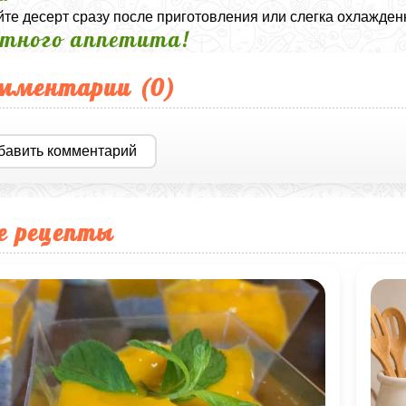
те десерт сразу после приготовления или слегка охлажде
тного аппетита!
мментарии (
0
)
бавить комментарий
е рецепты