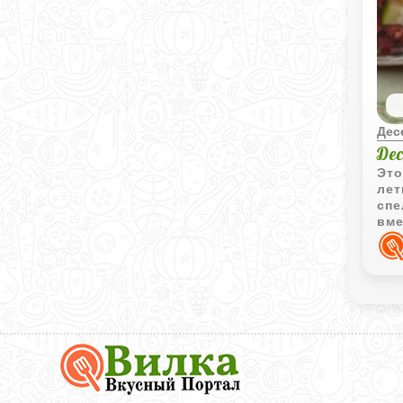
Дес
Де
Это
лет
спе
вме
взб
неж
тае
гор
уют
осо
Вкусный
Портал
Вилка
—