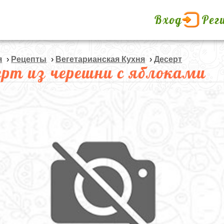
Вход
Рег
я
›
Рецепты
›
Вегетарианская Кухня
›
Десерт
ерт из черешни с яблоками