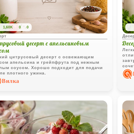
1,60K
0
0
ерт
Десе
трусовый десерт с апельсиновым
Десе
усом
Легк
отли
кий цитрусовый десерт с освежающим
завт
сом апельсина и грейпфрута под нежным
соче
лым соусом. Хорошо подходит для подачи
дела
ле плотного ужина.
неве
Вилка
лако
мину