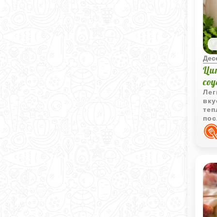
Дес
Ци
со
Лег
вку
теп
пос