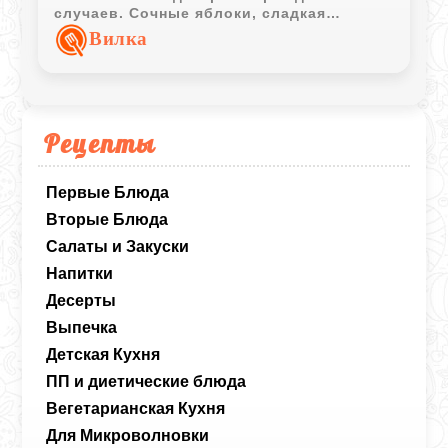
случаев. Сочные яблоки, сладкая
черешня и немного сметаны - вот и весь
Вилка
секрет. Получается очень свежо, по-
летнему и готовится буквально на ходу.
Рецепты
Первые Блюда
Вторые Блюда
Салаты и Закуски
Напитки
Десерты
Выпечка
Детская Кухня
ПП и диетические блюда
Вегетарианская Кухня
Для Микроволновки