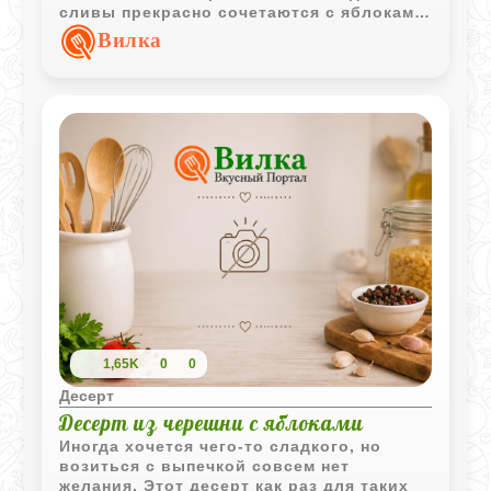
сливы прекрасно сочетаются с яблоками,
а мед и сметана делают вкус нежным и
Вилка
гармоничным. Рецепт невероятно
простой, так что приготовить такое
лакомство можно буквально за
считанные минуты.
1,65K
0
0
Десерт
Десерт из черешни с яблоками
Иногда хочется чего-то сладкого, но
возиться с выпечкой совсем нет
желания. Этот десерт как раз для таких