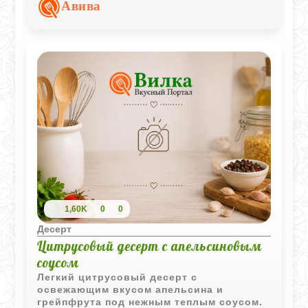
подачи в жаркий день.
Авива
1,60K
0
0
Десерт
Цитрусовый десерт с апельсиновым
соусом
Легкий цитрусовый десерт с
освежающим вкусом апельсина и
грейпфрута под нежным теплым соусом.