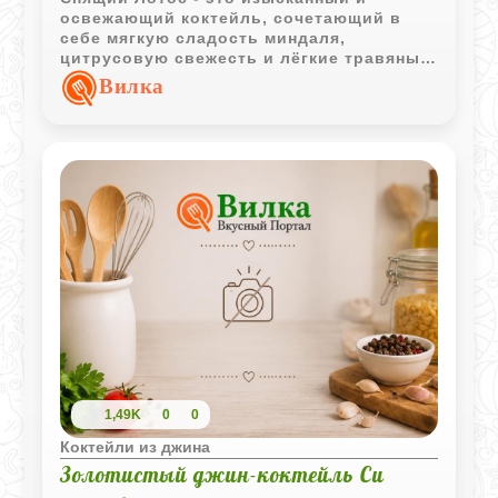
освежающий коктейль, сочетающий в
себе мягкую сладость миндаля,
цитрусовую свежесть и лёгкие травяные
ноты. Он поражает балансом вкусов и
Вилка
прекрасен как в летнюю жару, так и в
уютный вечер.
1,49K
0
0
Коктейли из джина
Золотистый джин-коктейль Си