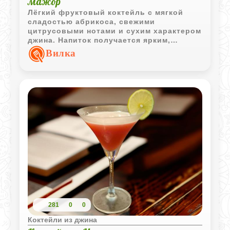
мажор
Лёгкий фруктовый коктейль с мягкой
сладостью абрикоса, свежими
цитрусовыми нотами и сухим характером
джина. Напиток получается ярким,
ароматным и очень лёгким для подачи.
Вилка
281
0
0
Коктейли из джина