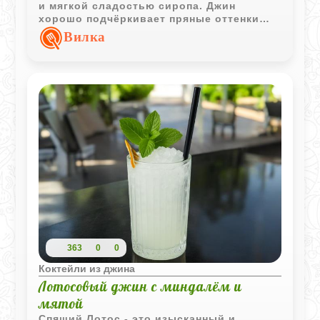
и мягкой сладостью сиропа. Джин
хорошо подчёркивает пряные оттенки
напитка и делает вкус более
Вилка
выразительным.
363
0
0
Коктейли из джина
Лотосовый джин с миндалём и
мятой
Спящий Лотос - это изысканный и