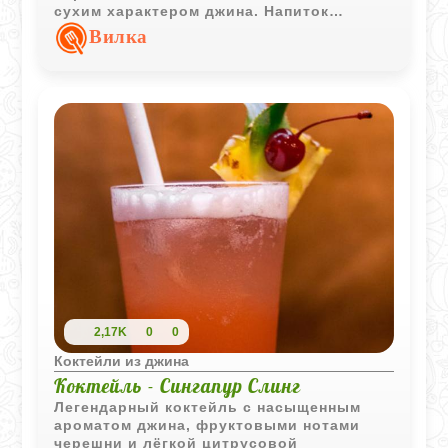
сухим характером джина. Напиток
получается насыщенным, но при этом
Вилка
очень свежим и гармоничным.
2,17K
0
0
Коктейли из джина
Коктейль - Сингапур Слинг
Легендарный коктейль с насыщенным
ароматом джина, фруктовыми нотами
черешни и лёгкой цитрусовой