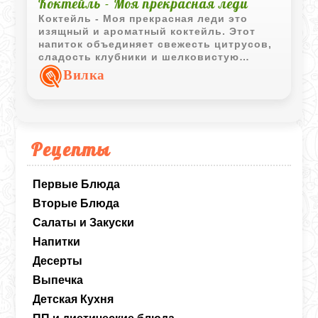
Коктейль - Моя прекрасная леди
Коктейль - Моя прекрасная леди это
изящный и ароматный коктейль. Этот
напиток объединяет свежесть цитрусов,
сладость клубники и шелковистую
текстуру - как раз то, что нужно для
Вилка
дневной встречи или светского вечера.
Рецепты
Первые Блюда
Вторые Блюда
Салаты и Закуски
Напитки
Десерты
Выпечка
Детская Кухня