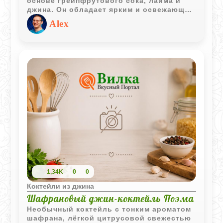
основе грейпфрутового сока, лайма и
джина. Он обладает ярким и освежающим
вкусом с цитрусовыми нотками и лёгкой
Alex
горечью грейпфрута.
1,34K
0
0
Коктейли из джина
Шафрановый джин-коктейль Поэма
Необычный коктейль с тонким ароматом
шафрана, лёгкой цитрусовой свежестью