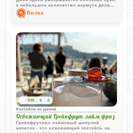
а небольшое количество вермута делает
аромат более тонким и элегантным.
Вилка
539
0
0
Коктейли из джина
Освежающий Грейпфрут-лайм фриз
Грейпфрутово-лаймовый шипучий
напиток - это освежающий коктейль на