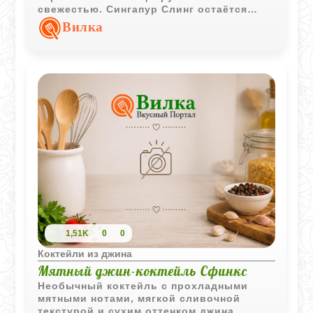
свежестью. Сингапур Слинг остаётся
одной из самых узнаваемых классик
Вилка
барной культуры благодаря своему
яркому и многослойному вкусу.
1,51K
0
0
Коктейли из джина
Мятный джин-коктейль Сфинкс
Необычный коктейль с прохладными
мятными нотами, мягкой сливочной
текстурой и сухим оттенком джина.