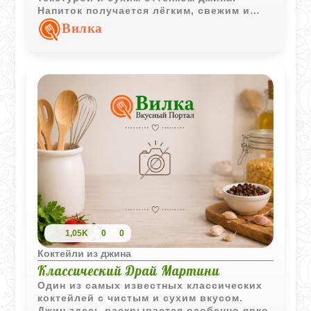
Напиток получается лёгким, свежим и
одновременно кремовым.
Вилка
1,05K
0
0
Коктейли из джина
Классический Драй Мартини
Один из самых известных классических
коктейлей с чистым и сухим вкусом.
Джин здесь раскрывается особенно ярко,