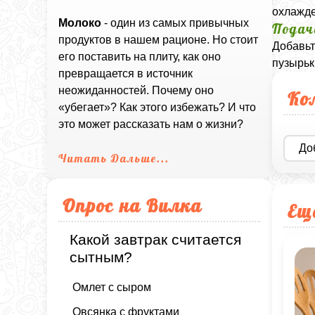
охлажде
Молоко
- один из самых привычных
Подач
продуктов в нашем рационе. Но стоит
Добавьт
его поставить на плиту, как оно
пузырьк
превращается в источник
неожиданностей. Почему оно
Ко
«убегает»? Как этого избежать? И что
это может рассказать нам о жизни?
До
Читать Дальше...
Опрос на Вилка
Ещ
Какой завтрак считается
сытным?
Омлет с сыром
Овсянка с фруктами