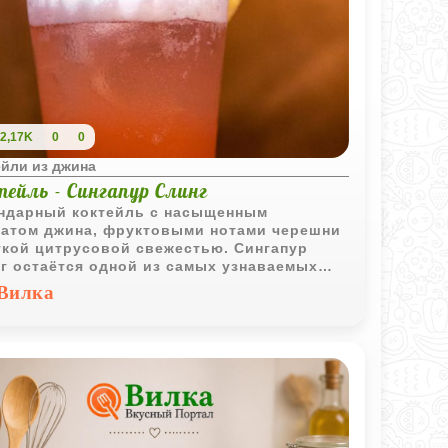
2,17K
0
0
ейли из джина
тейль - Сингапур Слинг
ндарный коктейль с насыщенным
атом джина, фруктовыми нотами черешни
гкой цитрусовой свежестью. Сингапур
г остаётся одной из самых узнаваемых
сик барной культуры благодаря своему
Вилка
му и многослойному вкусу.