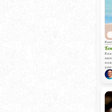
Кок
Ко
Кок
нап
осв
уни
све
лим
кок
лет
при
люб