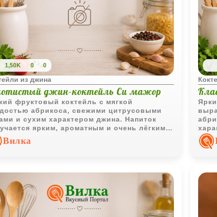
1,50K
0
0
тейли из джина
Кокт
лотистый джин-коктейль Си мажор
Кла
кий фруктовый коктейль с мягкой
Ярки
достью абрикоса, свежими цитрусовыми
выра
ами и сухим характером джина. Напиток
абри
учается ярким, ароматным и очень лёгким
хара
 подачи.
насы
Вилка
гарм