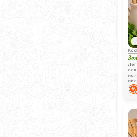
Кок
Зо
Лёг
сла
нот
пол
для