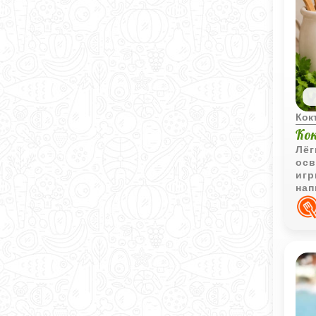
Кок
Ко
Лёг
осв
игр
нап
вы