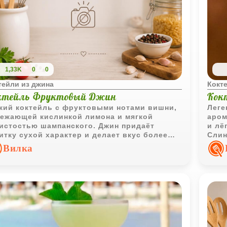
1,33K
0
0
тейли из джина
Кокт
ктейль Фруктовый Джин
Кок
кий коктейль с фруктовыми нотами вишни,
Леге
ежающей кислинкой лимона и мягкой
аром
истостью шампанского. Джин придаёт
и лё
итку сухой характер и делает вкус более
Слин
разительным.
клас
Вилка
ярко