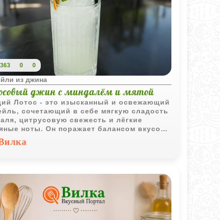
363
0
0
ейли из джина
осовый джин с миндалём и мятой
ий Лотос - это изысканный и освежающий
ейль, сочетающий в себе мягкую сладость
аля, цитрусовую свежесть и лёгкие
яные ноты. Он поражает балансом вкусов
екрасен как в летнюю жару, так и в уютный
Вилка
р.