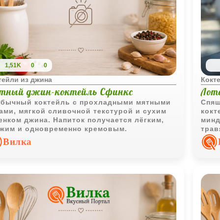
1,51K
0
0
тейли из джина
Кокт
тный джин-коктейль Сфинкс
Лот
бычный коктейль с прохладными мятными
Спящ
ами, мягкой сливочной текстурой и сухим
кокт
енком джина. Напиток получается лёгким,
минд
жим и одновременно кремовым.
трав
и пр
Вилка
вече