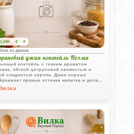
1,34K
0
0
ейли из джина
рановый джин-коктейль Поэма
ычный коктейль с тонким ароматом
ана, лёгкой цитрусовой свежестью и
ой сладостью сиропа. Джин хорошо
ёркивает пряные оттенки напитка и делает
 более выразительным.
Вилка