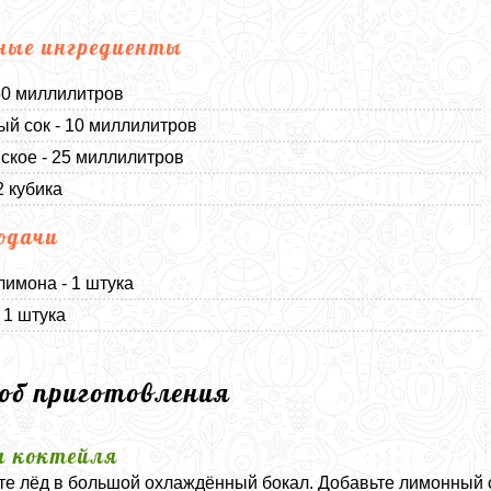
ные ингредиенты
50 миллилитров
й сок - 10 миллилитров
кое - 25 миллилитров
2 кубика
одачи
лимона - 1 штука
 1 штука
соб приготовления
а коктейля
е лёд в большой охлаждённый бокал. Добавьте лимонный с