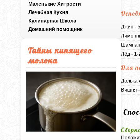
Маленькие Хитрости
Лечебная Кухня
Основ
Кулинарная Школа
Джин - 
Домашний помощник
Лимонны
Шампанс
Тайны кипящего
Лёд - 1-
молока
Для п
Долька 
Вишня -
Спо
Сборк
Положит