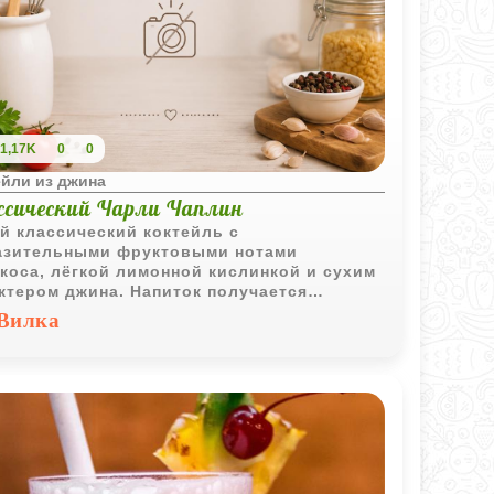
1,17K
0
0
ейли из джина
ссический Чарли Чаплин
й классический коктейль с
зительными фруктовыми нотами
коса, лёгкой лимонной кислинкой и сухим
ктером джина. Напиток получается
щенным, но при этом очень свежим и
Вилка
оничным.