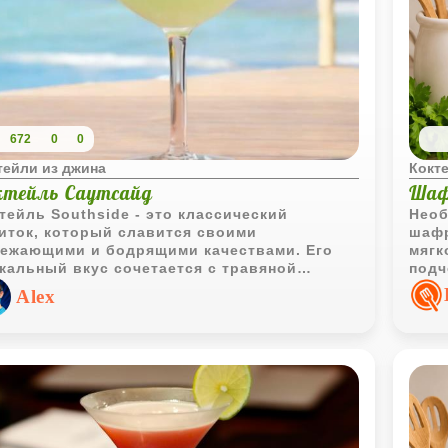
672
0
0
тейли из джина
Кокт
ктейль Саутсайд
Шаф
тейль Southside - это классический
Необ
иток, который славится своими
шафр
ежающими и бодрящими качествами. Его
мягк
кальный вкус сочетается с травяной
подч
жестью мяты, цитрусовыми нотками
вкус
Alex
онного сока и ароматом джина. Этот
тейль идеально подходит для теплых
них вечеров. Простота и легкость в
готовлении делают его фаворитом среди
ителей коктейлей.