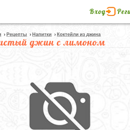
Вход
Рег
я
›
Рецепты
›
Напитки
›
Коктейли из джина
истый джин с лимоном