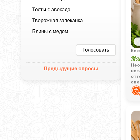
Тосты с авокадо
Творожная запеканка
Блины с медом
Голосовать
Кок
Мя
Нео
Предыдущие опросы
нот
отт
све