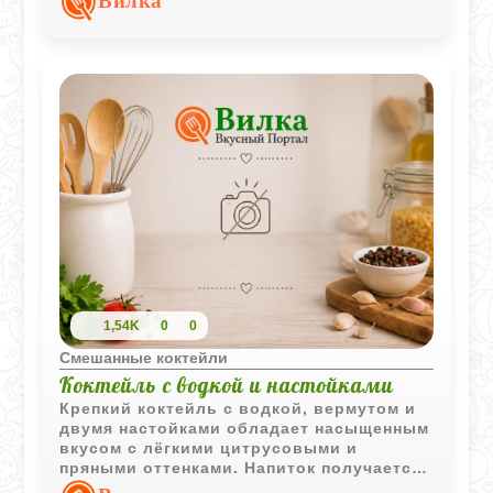
Вилка
которая отлично балансирует напиток.
Хороший вариант для вечера, когда
хочется чего-то понятного и быстрого.
1,54K
0
0
Смешанные коктейли
Коктейль с водкой и настойками
Крепкий коктейль с водкой, вермутом и
двумя настойками обладает насыщенным
вкусом с лёгкими цитрусовыми и
пряными оттенками. Напиток получается
выразительным и хорошо охлаждённым.