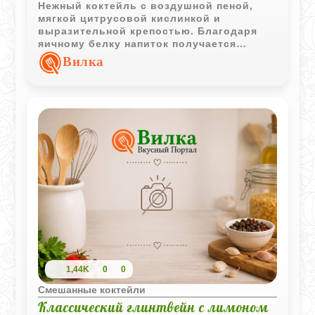
Нежный коктейль с воздушной пеной,
мягкой цитрусовой кислинкой и
выразительной крепостью. Благодаря
яичному белку напиток получается
бархатистым и особенно эффектно
Вилка
смотрится в высоком бокале.
1,44K
0
0
Смешанные коктейли
Классический глинтвейн с лимоном