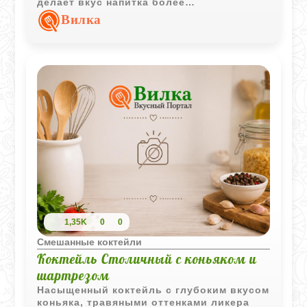
делает вкус напитка более
выразительным и слегка смягчает
Вилка
цитрусовую резкость.
1,35K
0
0
Смешанные коктейли
Коктейль Столичный с коньяком и
шартрезом
Насыщенный коктейль с глубоким вкусом
коньяка, травяными оттенками ликера