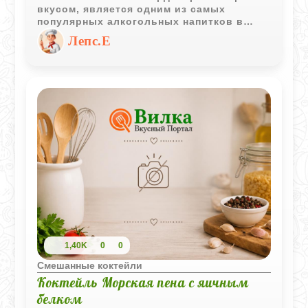
вкусом, является одним из самых
популярных алкогольных напитков в
мире. Его уникальный вкус создается
Лепс.Е
благодаря сочетанию джина, сладкого
красного вермута и биттера Кампари в
равных пропорциях.
1,40K
0
0
Смешанные коктейли
Коктейль Морская пена с яичным
белком