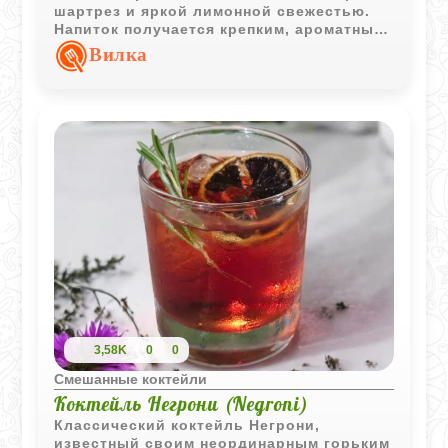
шартрез и яркой лимонной свежестью.
Напиток получается крепким, ароматным
и хорошо раскрывается в охлажденной
Вилка
подаче.
3,58K
0
0
Смешанные коктейли
Коктейль Негрони (Negroni)
Классический коктейль Негрони,
известный своим неординарным горьким