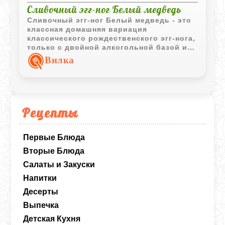
Сливочный эгг-ног Белый медведь
Сливочный эгг-ног Белый медведь - это
классная домашняя вариация
классического рождественского эгг-нога,
только с двойной алкогольной базой из
рома и водки. Коктейль получается
Вилка
очень густым, обволакивающим и
сытным благодаря большому количеству
яиц и сливок. Пьется он невероятно
мягко, но пусть эта сливочная нежность
вас не обманывает - градус здесь весьма
Рецепты
ощутимый. Идеальная штука для
большой и шумной вечеринки в
прохладное время года.
Первые Блюда
Вторые Блюда
Салаты и Закуски
Напитки
Десерты
Выпечка
Детская Кухня