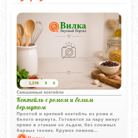
1,37K
0
0
Смешанные коктейли
Коктейль с ромом и белым
вермутом
Простой и крепкий коктейль из рома и
белого вермута. Готовится за пару минут
прямо в стакане со льдом, без сложных
барных техник. Кружок лимона
добавляет легкую цитрусовую свежесть,