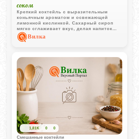
соком
Крепкий коктейль с выразительным
коньячным ароматом и освежающей
лимонной кислинкой. Сахарный сироп
мягко сглаживает вкус, делая напиток
более гармоничным и приятным в
Вилка
охлажденной подаче.
1,81K
0
0
Смешанные коктейли