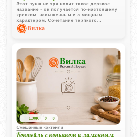
Этот пунш не зря носит такое дерзкое
название - он получается по-настоящему
крепким, насыщенным и с мощным
характером. Сочетание терпкого
красного вина, крепкого чая и рома
Вилка
создает глубокую, согревающую базу, а
свежая лимонная цедра здорово
балансирует напиток легкой цитрусовой
свежестью. Рецепт идеально подходит
для большой и шумной компании в
прохладный вечер. Готовится все
довольно просто, главное правило - не
давать винной основе кипеть. Фишка
рецепта в том, что ром наливается в
самом конце прямо в чашки, так алкоголь
не выпаривается, а его аромат
раскрывается на все сто процентов.
1,30K
0
0
Смешанные коктейли
Коктейль с коньяком и лимонным