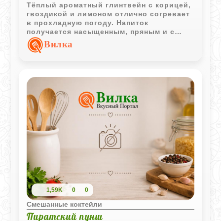
Тёплый ароматный глинтвейн с корицей,
гвоздикой и лимоном отлично согревает
в прохладную погоду. Напиток
получается насыщенным, пряным и с
приятной цитрусовой свежестью.
Вилка
1,59K
0
0
Смешанные коктейли
Пиратский пунш