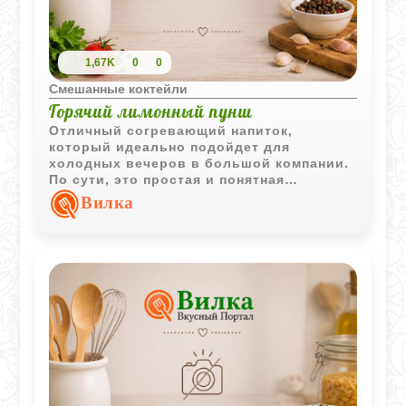
1,67K
0
0
Смешанные коктейли
Горячий лимонный пунш
Отличный согревающий напиток,
который идеально подойдет для
холодных вечеров в большой компании.
По сути, это простая и понятная
домашняя вариация пунша на основе
Вилка
водки. Цитрусовая кислинка здорово
балансирует сладость сиропа, а
гвоздика с корицей придают тот самый
уютный пряный аромат. Главное правило
здесь - не доводить смесь до кипения,
чтобы сохранить правильный вкус и не
выпарить алкоголь. Пьется очень легко
и мягко согревает изнутри.