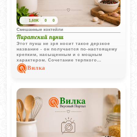
1,60K
0
0
Смешанные коктейли
Пиратский пунш
Этот пунш не зря носит такое дерзкое
название - он получается по-настоящему
крепким, насыщенным и с мощным
характером. Сочетание терпкого
красного вина, крепкого чая и рома
Вилка
создает глубокую, согревающую базу, а
свежая лимонная цедра здорово
балансирует напиток легкой цитрусовой
свежестью. Рецепт идеально подходит
для большой и шумной компании в
прохладный вечер. Готовится все
довольно просто, главное правило - не
давать винной основе кипеть. Фишка
рецепта в том, что ром наливается в
самом конце прямо в чашки, так алкоголь
не выпаривается, а его аромат
раскрывается на все сто процентов.