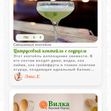
792
0
0
Смешанные коктейли
Цитрусовый коктейль с огурцом
Этот коктейль воплощение свежести. В
его состав входят джин, водка, сок
лайма, сок грейпфрута и тонкие ломтики
огурца, создающие идеальный баланс
вкуса и аромата.
Лепс.Е