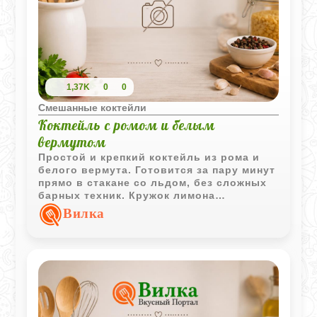
1,37K
0
0
Смешанные коктейли
Коктейль с ромом и белым
вермутом
Простой и крепкий коктейль из рома и
белого вермута. Готовится за пару минут
прямо в стакане со льдом, без сложных
барных техник. Кружок лимона
добавляет легкую цитрусовую свежесть,
Вилка
которая отлично балансирует напиток.
Хороший вариант для вечера, когда
хочется чего-то понятного и быстрого.