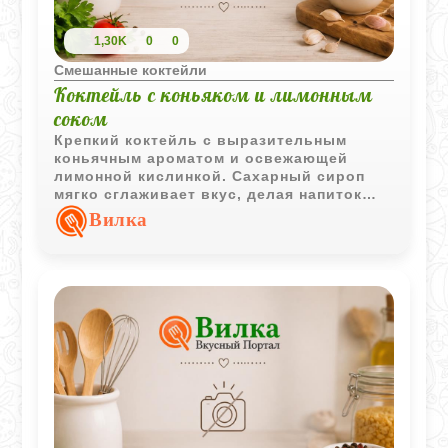
1,30K
0
0
Смешанные коктейли
Коктейль с коньяком и лимонным
соком
Крепкий коктейль с выразительным
коньячным ароматом и освежающей
лимонной кислинкой. Сахарный сироп
мягко сглаживает вкус, делая напиток
более гармоничным и приятным в
Вилка
охлажденной подаче.