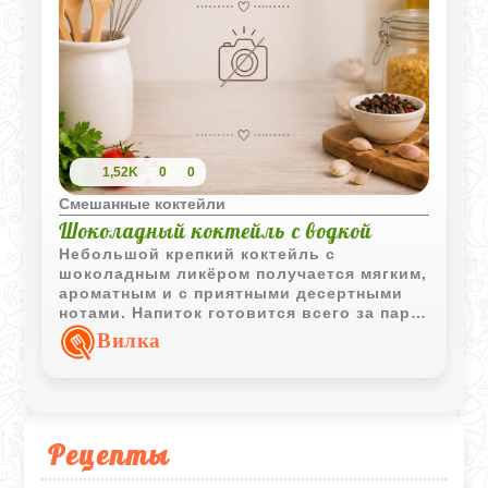
1,52K
0
0
Смешанные коктейли
Шоколадный коктейль с водкой
Небольшой крепкий коктейль с
шоколадным ликёром получается мягким,
ароматным и с приятными десертными
нотами. Напиток готовится всего за пару
минут и отлично подходит для вечерней
Вилка
подачи.
Рецепты