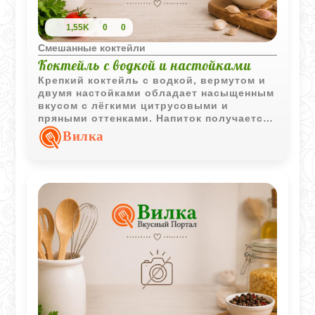
1,55K
0
0
Смешанные коктейли
Коктейль с водкой и настойками
Крепкий коктейль с водкой, вермутом и
двумя настойками обладает насыщенным
вкусом с лёгкими цитрусовыми и
пряными оттенками. Напиток получается
выразительным и хорошо охлаждённым.
Вилка