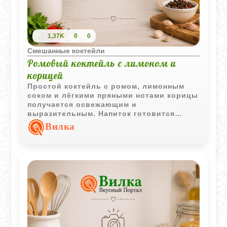
1,37K
0
0
Смешанные коктейли
Ромовый коктейль с лимоном и
корицей
Простой коктейль с ромом, лимонным
соком и лёгкими пряными нотами корицы
получается освежающим и
выразительным. Напиток готовится
быстро и отлично подходит для
Вилка
спокойного вечера.