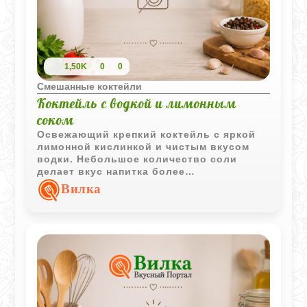
1,50K
0
0
Смешанные коктейли
Коктейль с водкой и лимонным
соком
Освежающий крепкий коктейль с яркой
лимонной кислинкой и чистым вкусом
водки. Небольшое количество соли
делает вкус напитка более
выразительным и слегка смягчает
Вилка
цитрусовую резкость.