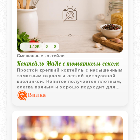
1,40K
0
0
Смешанные коктейли
Коктейль МаRе с томатным соком
Простой крепкий коктейль с насыщенным
томатным вкусом и легкой цитрусовой
кислинкой. Напиток получается плотным,
слегка пряным и хорошо подходит для
неспешной подачи в охлажденном
Вилка
бокале.