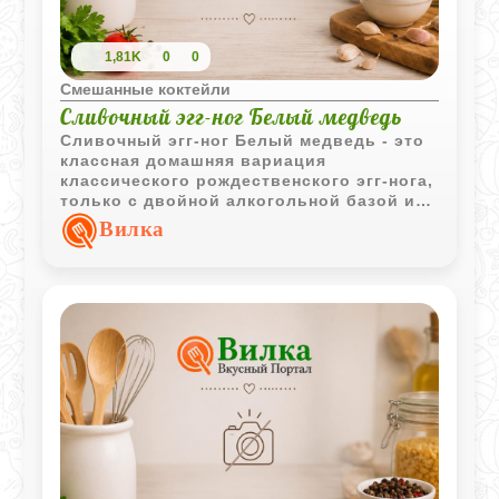
1,81K
0
0
Смешанные коктейли
Сливочный эгг-ног Белый медведь
Сливочный эгг-ног Белый медведь - это
классная домашняя вариация
классического рождественского эгг-нога,
только с двойной алкогольной базой из
рома и водки. Коктейль получается
Вилка
очень густым, обволакивающим и
сытным благодаря большому количеству
яиц и сливок. Пьется он невероятно
мягко, но пусть эта сливочная нежность
вас не обманывает - градус здесь весьма
ощутимый. Идеальная штука для
большой и шумной вечеринки в
прохладное время года.