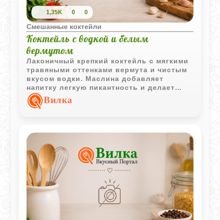
1,35K
0
0
Смешанные коктейли
Коктейль с водкой и белым
вермутом
Лаконичный крепкий коктейль с мягкими
травяными оттенками вермута и чистым
вкусом водки. Маслина добавляет
напитку легкую пикантность и делает
подачу более выразительной.
Вилка