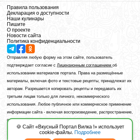
Правила пользования
Декларация о доступности
Наши кулинары
Пишите
О проекте
Новости сайта
Политика конфиденциальности
Отправляя любую форму на этом сайте, пользователь
подтверждает согласие с
Лицензионным соглашением
об
использовании материалов портала. Права на размещённые
материалы, включая фото и текстовые рецепты, принадлежат их
авторам. Разрешается копировать рецепты и передавать их
третьим лицам только для личного, некоммерческого
использования. Любое публичное или коммерческое применение
информации сайта - включая воспроизведение, распространение,
публикацию или обработку - возможно лишь при наличии
🍪 Сайт «Вкусный Портал Вилка !» использует
предварительного письменного разрешения правообладателя.
cookie-файлы.
Подробнее
Copyright ©2026 Вкусный Портал Вилка