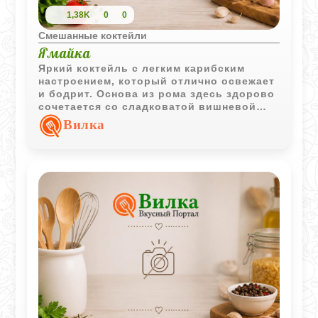
1,38K
0
0
Смешанные коктейли
Ямайка
Яркий коктейль с легким карибским
настроением, который отлично освежает
и бодрит. Основа из рома здесь здорово
сочетается со сладковатой вишневой
настойкой, а свежий лимонный сок
Вилка
добавляет напитку приятную кислинку и
правильный баланс. Готовится микс
очень быстро, главное - хорошо взбить
все в шейкере со льдом. А аккуратная
сахарная каемка на бокале не только
эффектно смотрится, но и делает каждый
глоток