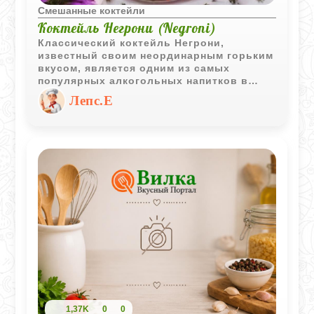
Смешанные коктейли
Коктейль Негрони (Negroni)
Классический коктейль Негрони,
известный своим неординарным горьким
вкусом, является одним из самых
популярных алкогольных напитков в
мире. Его уникальный вкус создается
Лепс.Е
благодаря сочетанию джина, сладкого
красного вермута и биттера Кампари в
равных пропорциях.
1,37K
0
0