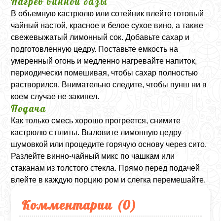
Нагрев винной базы
В объемную кастрюлю или сотейник влейте готовый
чайный настой, красное и белое сухое вино, а также
свежевыжатый лимонный сок. Добавьте сахар и
подготовленную цедру. Поставьте емкость на
умеренный огонь и медленно нагревайте напиток,
периодически помешивая, чтобы сахар полностью
растворился. Внимательно следите, чтобы пунш ни в
коем случае не закипел.
Подача
Как только смесь хорошо прогреется, снимите
кастрюлю с плиты. Выловите лимонную цедру
шумовкой или процедите горячую основу через сито.
Разлейте винно-чайный микс по чашкам или
стаканам из толстого стекла. Прямо перед подачей
влейте в каждую порцию ром и слегка перемешайте.
Комментарии (
0
)