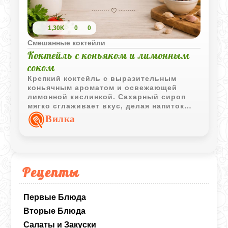
1,30K
0
0
Смешанные коктейли
Коктейль с коньяком и лимонным
соком
Крепкий коктейль с выразительным
коньячным ароматом и освежающей
лимонной кислинкой. Сахарный сироп
мягко сглаживает вкус, делая напиток
более гармоничным и приятным в
Вилка
охлажденной подаче.
Рецепты
Первые Блюда
Вторые Блюда
Салаты и Закуски