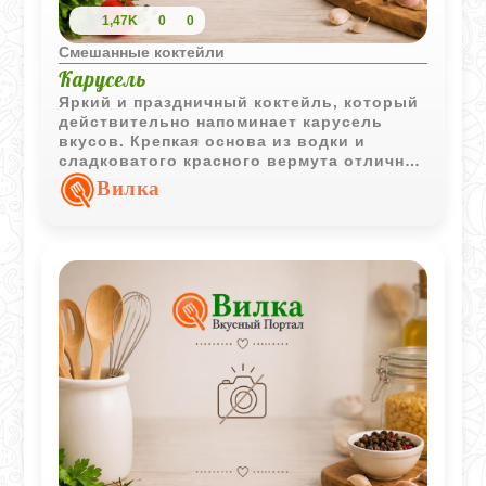
1,47K
0
0
Смешанные коктейли
Карусель
Яркий и праздничный коктейль, который
действительно напоминает карусель
вкусов. Крепкая основа из водки и
сладковатого красного вермута отлично
гармонирует с игристым шампанским,
Вилка
делая напиток в меру пьянящим и очень
освежающим. Рецепт максимально
простой, так что смешать его дома не
составит труда. Главное здесь - хорошо
охладить базу перед тем, как доливать
игристое. А маленькая вишенка на дне
бокала станет приятным сладким
бонусом.