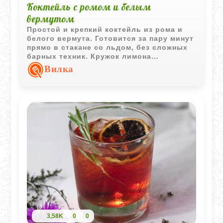
Коктейль с ромом и белым
вермутом
Простой и крепкий коктейль из рома и
белого вермута. Готовится за пару минут
прямо в стакане со льдом, без сложных
барных техник. Кружок лимона
добавляет легкую цитрусовую свежесть,
Вилка
которая отлично балансирует напиток.
Хороший вариант для вечера, когда
хочется чего-то понятного и быстрого.
3,58K
0
0