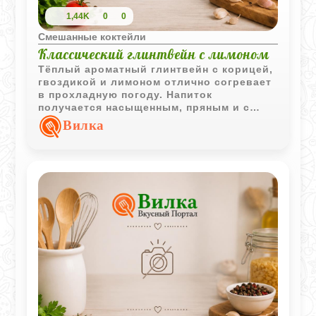
1,44K
0
0
Смешанные коктейли
Классический глинтвейн с лимоном
Тёплый ароматный глинтвейн с корицей,
гвоздикой и лимоном отлично согревает
в прохладную погоду. Напиток
получается насыщенным, пряным и с
приятной цитрусовой свежестью.
Вилка