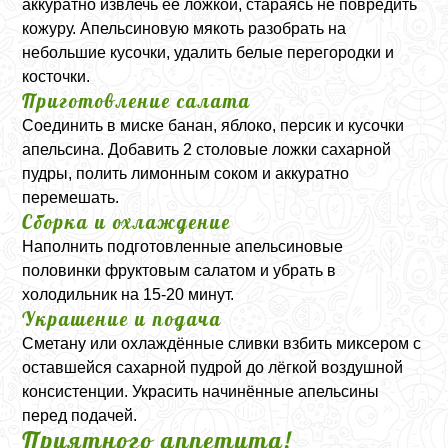
аккуратно извлечь её ложкой, стараясь не повредить
кожуру. Апельсиновую мякоть разобрать на
небольшие кусочки, удалить белые перегородки и
косточки.
Приготовление салата
Соединить в миске банан, яблоко, персик и кусочки
апельсина. Добавить 2 столовые ложки сахарной
пудры, полить лимонным соком и аккуратно
перемешать.
Сборка и охлаждение
Наполнить подготовленные апельсиновые
половинки фруктовым салатом и убрать в
холодильник на 15-20 минут.
Украшение и подача
Сметану или охлаждённые сливки взбить миксером с
оставшейся сахарной пудрой до лёгкой воздушной
консистенции. Украсить начинённые апельсины
перед подачей.
Приятного аппетита!