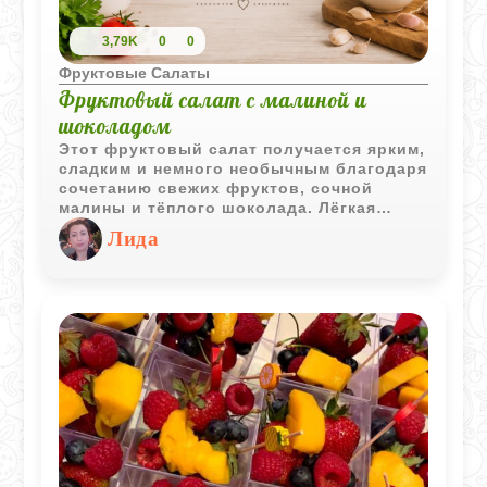
3,79K
0
0
Фруктовые Салаты
Фруктовый салат с малиной и
шоколадом
Этот фруктовый салат получается ярким,
сладким и немного необычным благодаря
сочетанию свежих фруктов, сочной
малины и тёплого шоколада. Лёгкая
кислинка ягод отлично дополняет бананы
Лида
и ананас, а шоколад делает десерт
особенно уютным.