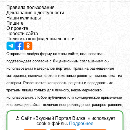
Правила пользования
Декларация о доступности
Наши кулинары
Пишите
О проекте
Новости сайта
Политика конфиденциальности
Отправляя любую форму на этом сайте, пользователь
подтверждает согласие с
Лицензионным соглашением
об
использовании материалов портала. Права на размещённые
материалы, включая фото и текстовые рецепты, принадлежат их
авторам. Разрешается копировать рецепты и передавать их
третьим лицам только для личного, некоммерческого
использования. Любое публичное или коммерческое применение
информации сайта - включая воспроизведение, распространение,
публикацию или обработку - возможно лишь при наличии
🍪 Сайт «Вкусный Портал Вилка !» использует
предварительного письменного разрешения правообладателя.
cookie-файлы.
Подробнее
Copyright ©2026 Вкусный Портал Вилка