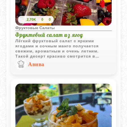
2,70K
0
0
Фруктовые Салаты
Фруктовый салат из ягод
Лёгкий фруктовый салат с яркими
ягодами и сочным манго получается
свежим, ароматным и очень летним.
Такой десерт красиво смотрится в
прозрачных стаканчиках и подходит как
Авива
для праздничного стола, так и для
быстрого освежающего перекуса.