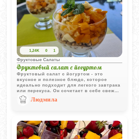
1,24K
0
1
Фруктовые Салаты
Фруктовый салат с йогуртом
Фруктовый салат с йогуртом - это
вкусное и полезное блюдо, которое
идеально подходит для легкого завтрака
или перекуса. Он сочетает в себе свежие
фрукты и нежный йогурт, создавая
Людмила
идеальный баланс сладости и кислинки