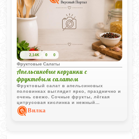
2,14K
0
0
Фруктовые Салаты
Апельсиновые корзинки с
фруктовым салатом
Фруктовый салат в апельсиновых
половинках выглядит ярко, празднично и
очень свежо. Сочные фрукты, лёгкая
цитрусовая кислинка и нежный
сливочный крем делают десерт
Вилка
одновременно простым и эффектным.