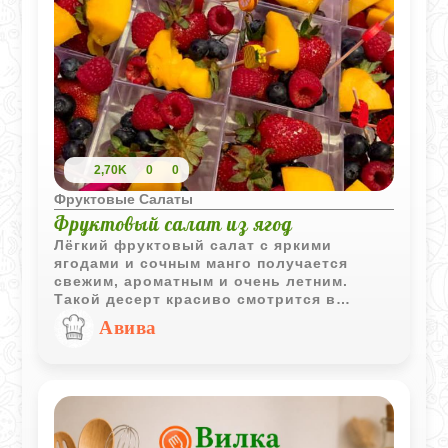
2,70K
0
0
Фруктовые Салаты
Фруктовый салат из ягод
Лёгкий фруктовый салат с яркими
ягодами и сочным манго получается
свежим, ароматным и очень летним.
Такой десерт красиво смотрится в
прозрачных стаканчиках и подходит как
Авива
для праздничного стола, так и для
быстрого освежающего перекуса.