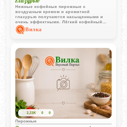
глазурью
Нежные кофейные пирожные с
воздушным кремом и ароматной
глазурью получаются насыщенными и
очень эффектными. Лёгкий кофейный
вкус отлично сочетается с мягким
Вилка
бисквитом и сливочным кремом.
2,33K
0
0
Пирожные