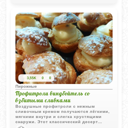
3,55K
0
0
Пирожные
Профитроли виндбойтель со
взбитыми сливками
Воздушные профитроли с нежным
сливочным кремом получаются лёгкими,
мягкими внутри и слегка хрустящими
снаружи. Этот классический десерт
отлично подходит для праздничного