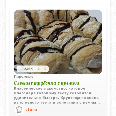
2,08K
0
0
Пирожные
Слоеные трубочки с кремом
Классическое лакомство, которое
благодаря готовому тесту готовится
удивительно быстро. Хрустящая основа
из слоеного теста в сочетании с нежным,
воздушным сливочным кремом создает
Лиса
идеальный десерт к чаю или кофе.