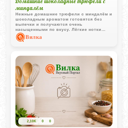
Домашние шоколадные трюфели с
миндалём
Нежные домашние трюфели с миндалём и
шоколадным ароматом готовятся без
выпечки и получаются очень
насыщенными по вкусу. Лёгкие нотки
рома или апельсина делают конфеты
Вилка
особенно уютными и праздничными.
2,10K
0
0