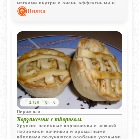
мягкими внутри и очень эффектными на
вид. Лёгкие нотки рома и кофе делают
Вилка
вкус особенно глубоким и
выразительным.
1,73K
0
0
Пирожные
Корзиночки с творогом
Хрупкие песочные корзиночки с нежной
творожной начинкой и ароматными
яблоками получаются особенно уютными