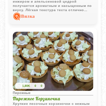
инжиром и апельсиновой цедрой
получается ароматным и насыщенным по
вкусу. Лёгкая текстура теста отлично
сочетается с кусочками сухофруктов и
Вилка
орехов.
1,80K
0
0
Пирожные
Пирожное Корзиночка
Хрупкие песочные корзиночки с нежным