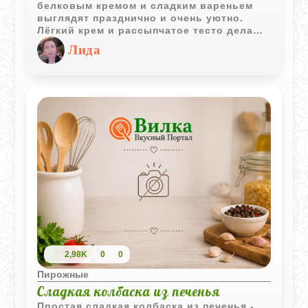
белковым кремом и сладким вареньем
выглядят празднично и очень уютно.
Лёгкий крем и рассыпчатое тесто делают
это пирожное настоящей классикой
Лида
домашней выпечки.
2,98K
0
0
Пирожные
Сладкая колбаска из печенья
Простая сладкая колбаска из печенья -