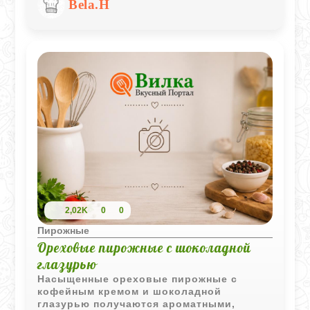
Bela.H
стола и уютного чаепития.
2,02K
0
0
Пирожные
Ореховые пирожные с шоколадной
глазурью
Насыщенные ореховые пирожные с
кофейным кремом и шоколадной
глазурью получаются ароматными,