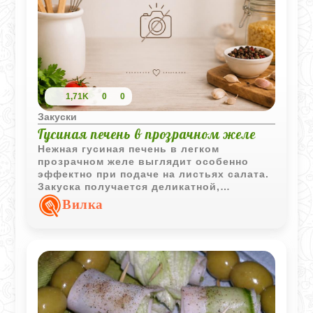
1,71K
0
0
Закуски
Гусиная печень в прозрачном желе
Нежная гусиная печень в легком
прозрачном желе выглядит особенно
эффектно при подаче на листьях салата.
Закуска получается деликатной,
ароматной и хорошо подходит для
Вилка
праздничного стола в классическом
стиле.