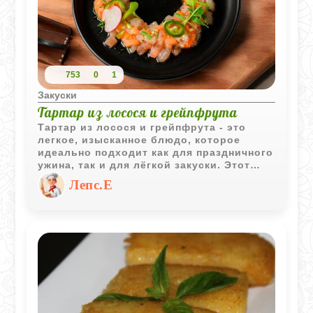
753
0
1
Закуски
Тартар из лосося и грейпфрута
Тартар из лосося и грейпфрута - это
легкое, изысканное блюдо, которое
идеально подходит как для праздничного
ужина, так и для лёгкой закуски. Этот
рецепт сочетает в себе свежесть,
Лепс.Е
текстурное разнообразие и изысканную
простоту, превращая привычные
продукты в кулинарный шедевр.