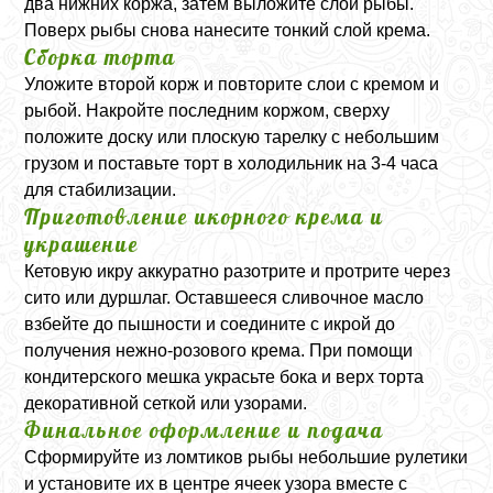
два нижних коржа, затем выложите слой рыбы.
Поверх рыбы снова нанесите тонкий слой крема.
Сборка торта
Уложите второй корж и повторите слои с кремом и
рыбой. Накройте последним коржом, сверху
положите доску или плоскую тарелку с небольшим
грузом и поставьте торт в холодильник на 3-4 часа
для стабилизации.
Приготовление икорного крема и
украшение
Кетовую икру аккуратно разотрите и протрите через
сито или дуршлаг. Оставшееся сливочное масло
взбейте до пышности и соедините с икрой до
получения нежно-розового крема. При помощи
кондитерского мешка украсьте бока и верх торта
декоративной сеткой или узорами.
Финальное оформление и подача
Сформируйте из ломтиков рыбы небольшие рулетики
и установите их в центре ячеек узора вместе с