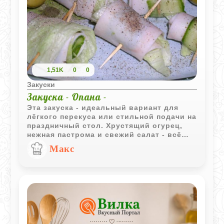
1,51K
0
0
Закуски
Закуска - Опана -
Эта закуска - идеальный вариант для
лёгкого перекуса или стильной подачи на
праздничный стол. Хрустящий огурец,
нежная пастрома и свежий салат - всё
это свёрнуто в аккуратные рулетики,
Макс
которые удобно есть руками. А оливки
добавляют пикантности и завершают
вкус.