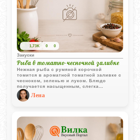
1,73K
0
0
Закуски
Рыба в томатно-чесночной заливке
Нежная рыба с румяной корочкой
томится в ароматной томатной заливке с
чесноком, зеленью и луком. Блюдо
получается насыщенным, слегка
пикантным и одинаково вкусным как в
Лена
горячем, так и в охлажденном виде.