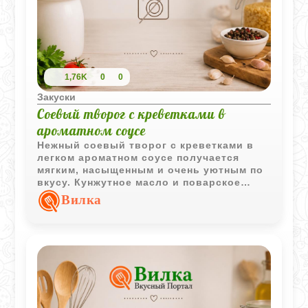
1,76K
0
0
Закуски
Соевый творог с креветками в
ароматном соусе
Нежный соевый творог с креветками в
легком ароматном соусе получается
мягким, насыщенным и очень уютным по
вкусу. Кунжутное масло и поварское
вино придают блюду характерный
Вилка
восточный аромат и приятную глубину.