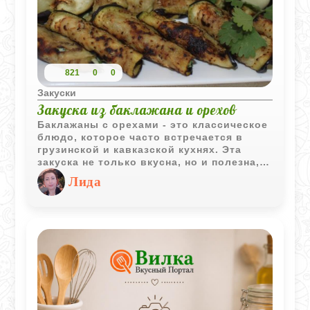
821
0
0
Закуски
Закуска из баклажана и орехов
Баклажаны с орехами - это классическое
блюдо, которое часто встречается в
грузинской и кавказской кухнях. Эта
закуска не только вкусна, но и полезна,
сочетая в себе питательные свойства
Лида
баклажанов и орехов. Приготовление
такой закуски не требует много времени
и усилий, но результат всегда радует
своим изысканным вкусом и ароматом.