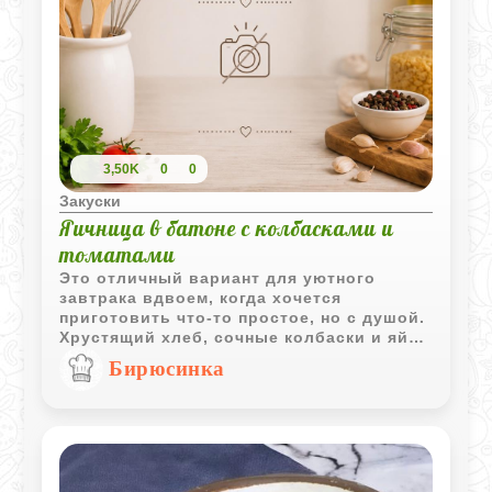
3,50K
0
0
Закуски
Яичница в батоне с колбасками и
томатами
Это отличный вариант для уютного
завтрака вдвоем, когда хочется
приготовить что-то простое, но с душой.
Хрустящий хлеб, сочные колбаски и яйцо
внутри - это всегда беспроигрышное
Бирюсинка
сочетание. Самое классное, что все
готовится на одной сковороде буквально
за десять минут, а выглядит очень
эффектно. Такой «ленивый» завтрак с
ароматом копченых колбасок точно
поднимет настроение и зарядит энергией