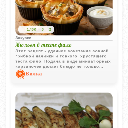
1,40K
0
2
Закуски
Жюльен в тесте фило
Этот рецепт - удачное сочетание сочной
грибной начинки и тонкого, хрустящего
теста фило. Подача в виде миниатюрных
корзиночек делает блюдо не только
аппетитным, но и нарядным. Такие
Вилка
жюльены отлично смотрятся на
праздничном столе, но подойдут и для
уютного домашнего ужина - вкусно,
красиво и просто в приготовлении.