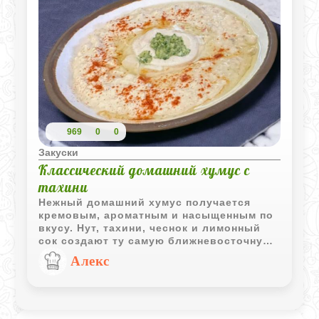
на весь день.
969
0
0
Закуски
Классический домашний хумус с
тахини
Нежный домашний хумус получается
кремовым, ароматным и насыщенным по
вкусу. Нут, тахини, чеснок и лимонный
сок создают ту самую ближневосточную
закуску, которая отлично сочетается с
Алекс
лепешками, овощами и мясом на гриле.