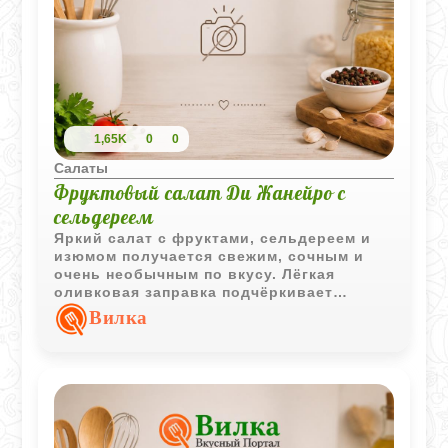
1,65K
0
0
Салаты
Фруктовый салат Ди Жанейро с
сельдереем
Яркий салат с фруктами, сельдереем и
изюмом получается свежим, сочным и
очень необычным по вкусу. Лёгкая
оливковая заправка подчёркивает
сладость фруктов и делает блюдо
Вилка
особенно ароматным.