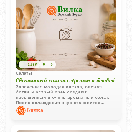
1,38K
0
0
Салаты
Свекольный салат с хреном и ботвой
Запеченная молодая свекла, свежая
ботва и острый хрен создают
насыщенный и очень ароматный салат.
После охлаждения вкус становится
более ярким и гармоничным.
Вилка