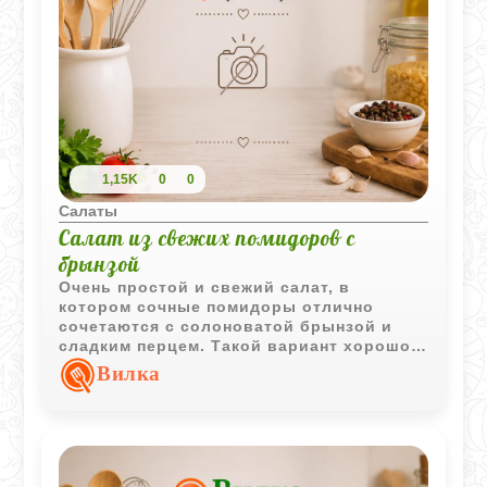
1,15K
0
0
Салаты
Салат из свежих помидоров с
брынзой
Очень простой и свежий салат, в
котором сочные помидоры отлично
сочетаются с солоноватой брынзой и
сладким перцем. Такой вариант хорошо
подходит как для лёгкого ужина, так и в
Вилка
качестве быстрого овощного дополнения
к мясу или картофелю.