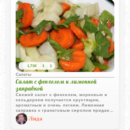
1,71K
1
1
Салаты
Салат с фенхелем и лимонной
заправкой
Свежий салат с фенхелем, морковью и
сельдереем получается хрустящим,
ароматным и очень легким. Лимонная
заправка с гранатовым сиропом придает
овощам приятную кисло-сладкую нотку.
Лида