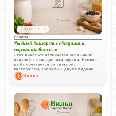
2,17K
0
0
Салаты
Рыбный винегрет с овощами и
соусом провансаль
Этот винегрет отличается необычной
подачей и насыщенным вкусом. Нежная
рыба сочетается со свеклой,
картофелем, грибами и двумя видами
огурцов, а густой соус провансаль
Вилка
делает блюдо особенно праздничным и
выразительным.