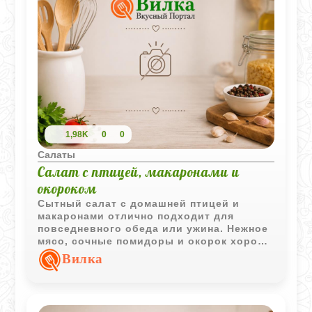
1,98K
0
0
Салаты
Салат с птицей, макаронами и
окороком
Сытный салат с домашней птицей и
макаронами отлично подходит для
повседневного обеда или ужина. Нежное
мясо, сочные помидоры и окорок хорошо
сочетаются с майонезной заправкой, а
Вилка
сам салат получается простым, но очень
насыщенным по вкусу.