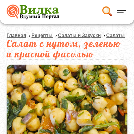
Главная
›
Рецепты
›
Салаты и Закуски
›
Салаты
Салат с нутом, зеленью
и красной фасолью