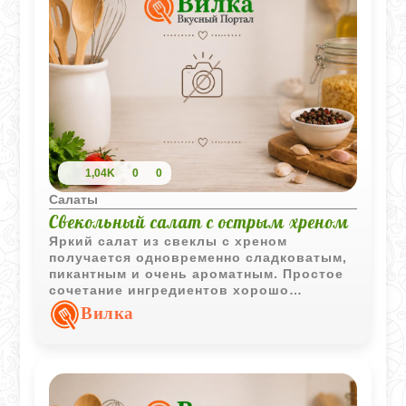
1,04K
0
0
Салаты
Свекольный салат с острым хреном
Яркий салат из свеклы с хреном
получается одновременно сладковатым,
пикантным и очень ароматным. Простое
сочетание ингредиентов хорошо
подходит как к повседневному столу, так
Вилка
и в качестве острой овощной закуски к
горячим блюдам.