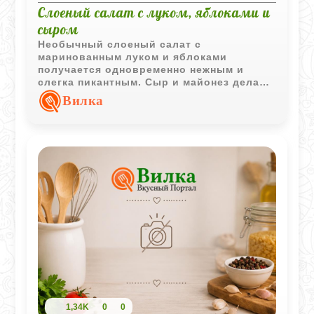
Слоеный салат с луком, яблоками и
сыром
Необычный слоеный салат с
маринованным луком и яблоками
получается одновременно нежным и
слегка пикантным. Сыр и майонез делают
вкус мягче, а яблоки добавляют
Вилка
приятную свежесть.
1,34K
0
0