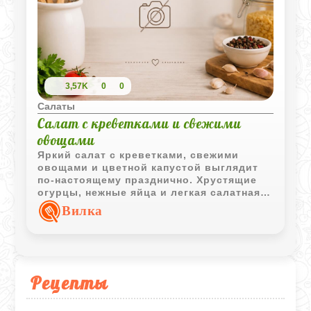
3,57K
0
0
Салаты
Салат с креветками и свежими
овощами
Яркий салат с креветками, свежими
овощами и цветной капустой выглядит
по-настоящему празднично. Хрустящие
огурцы, нежные яйца и легкая салатная
заправка делают блюдо свежим и
Вилка
насыщенным одновременно, а майонез
можно подать отдельно по вкусу.
Рецепты