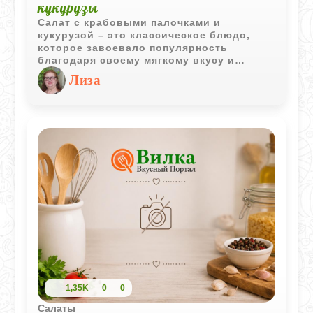
кукурузы
Салат с крабовыми палочками и
кукурузой – это классическое блюдо,
которое завоевало популярность
благодаря своему мягкому вкусу и
легкости в приготовлении. Он обычно
Лиза
содержит крабовые палочки,
консервированную кукурузу, яйца и
майонез. Имеется множество вариантов
этого салата.
1,35K
0
0
Салаты