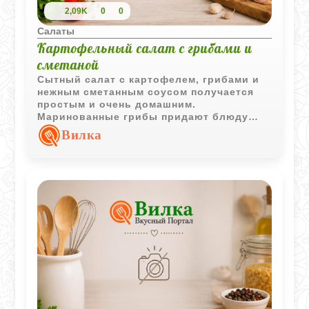
2,09K
0
0
Салаты
Картофельный салат с грибами и
сметаной
Сытный салат с картофелем, грибами и
нежным сметанным соусом получается
простым и очень домашним.
Маринованные грибы придают блюду
приятную кислинку и насыщенный
Вилка
аромат.