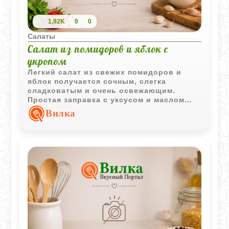
1,92K
0
0
Салаты
Салат из помидоров и яблок с
укропом
Легкий салат из свежих помидоров и
яблок получается сочным, слегка
сладковатым и очень освежающим.
Простая заправка с уксусом и маслом
хорошо подчеркивает вкус овощей и
Вилка
фруктов.