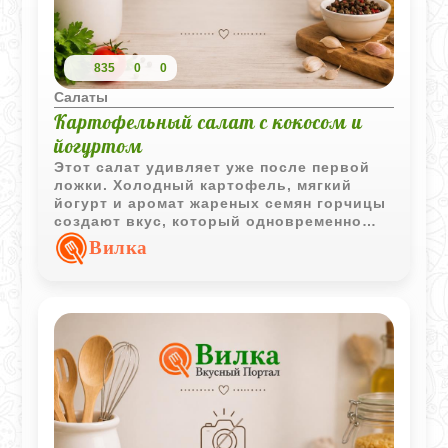
835
0
0
Салаты
Картофельный салат с кокосом и
йогуртом
Этот салат удивляет уже после первой
ложки. Холодный картофель, мягкий
йогурт и аромат жареных семян горчицы
создают вкус, который одновременно
кажется и необычным, и очень
Вилка
домашним. Кокос здесь не десертный -
он делает салат плотнее и интереснее по
текстуре.