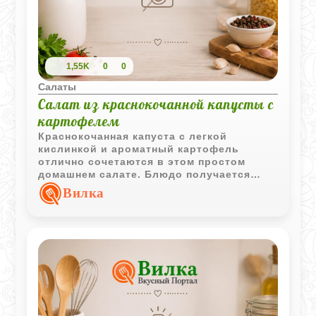
1,55K
0
0
Салаты
Салат из краснокочанной капусты с
картофелем
Краснокочанная капуста с легкой
кислинкой и ароматный картофель
отлично сочетаются в этом простом
домашнем салате. Блюдо получается
ярким, свежим и особенно хорошо
Вилка
подходит к повседневному столу.