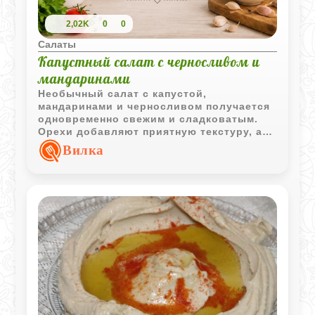
2,02K
0
0
Салаты
Капустный салат с черносливом и
мандаринами
Необычный салат с капустой,
мандаринами и черносливом получается
одновременно свежим и сладковатым.
Орехи добавляют приятную текстуру, а
легкая кислинка делает вкус более
Вилка
ярким.