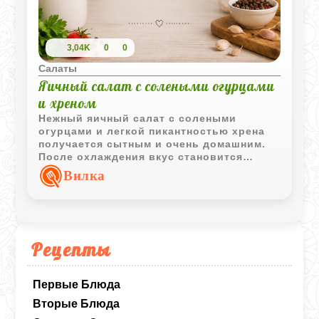
3,04K
0
0
Салаты
Яичный салат с солеными огурцами
и хреном
Нежный яичный салат с солеными
огурцами и легкой пикантностью хрена
получается сытным и очень домашним.
После охлаждения вкус становится
более насыщенным и гармоничным.
Вилка
Рецепты
Первые Блюда
Вторые Блюда