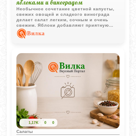
яблоками и виноградом
Необычное сочетание цветной капусты,
свежих овощей и сладкого винограда
делает салат легким, сочным и очень
свежим. Яблоки добавляют приятную
кислинку, а нежная заправка мягко
Вилка
объединяет все вкусы.
1,17K
0
0
Салаты