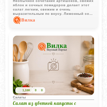
Необычное сочетание артишоков, свежих
яблок и сочных помидоров делает этот
салат легким, свежим и очень
выразительным по вкусу. Лимонный сок
добавляет приятную кислинку, а
Вилка
сельдерей делает текстуру более
хрустящей.
1,16K
0
0
Салаты
Салат из цветной капусты с