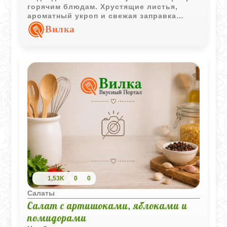
горячим блюдам. Хрустящие листья,
ароматный укроп и свежая заправка
делают его очень легким, свежим и
Вилка
универсальным для повседневного
стола.
1,53K
0
0
Салаты
Салат с артишоками, яблоками и
помидорами