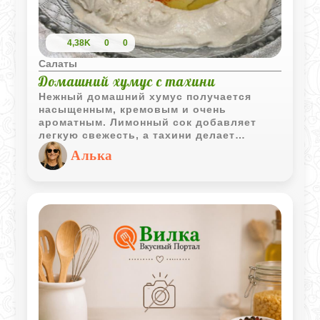
4,38K
0
0
Салаты
Домашний хумус с тахини
Нежный домашний хумус получается
насыщенным, кремовым и очень
ароматным. Лимонный сок добавляет
легкую свежесть, а тахини делает
текстуру особенно мягкой и бархатистой.
Алька