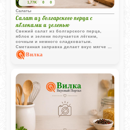
1,77K
0
0
Салаты
Салат из болгарского перца с
яблоками и зеленью
Свежий салат из болгарского перца,
яблок и зелени получается лёгким,
сочным и немного сладковатым.
Сметанная заправка делает вкус мягче и
хорошо объединяет хрустящие овощи с
Вилка
ароматной зеленью.