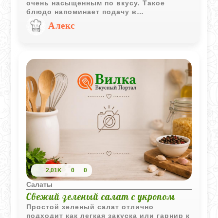
очень насыщенным по вкусу. Такое
блюдо напоминает подачу в
ближневосточных ресторанах, особенно
Алекс
если дополнить его оливковым маслом,
тахини и теплой питой.
2,01K
0
0
Салаты
Свежий зеленый салат с укропом
Простой зеленый салат отлично
подходит как легкая закуска или гарнир к