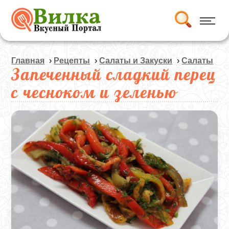
Главная
›
Рецепты
›
Салаты и Закуски
›
Салаты
Запеченный сладкий перец
с чесноком и зеленью