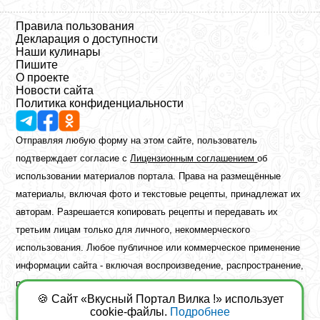
Правила пользования
Декларация о доступности
Наши кулинары
Пишите
О проекте
Новости сайта
Политика конфиденциальности
Отправляя любую форму на этом сайте, пользователь
подтверждает согласие с
Лицензионным соглашением
об
использовании материалов портала. Права на размещённые
материалы, включая фото и текстовые рецепты, принадлежат их
авторам. Разрешается копировать рецепты и передавать их
третьим лицам только для личного, некоммерческого
использования. Любое публичное или коммерческое применение
информации сайта - включая воспроизведение, распространение,
публикацию или обработку - возможно лишь при наличии
🍪 Сайт «Вкусный Портал Вилка !» использует
предварительного письменного разрешения правообладателя.
cookie-файлы.
Подробнее
Copyright ©2026 Вкусный Портал Вилка