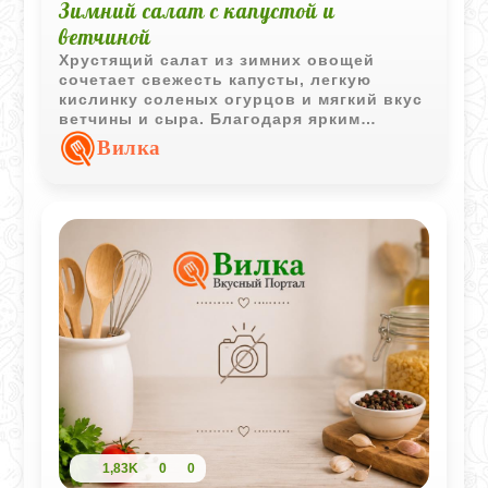
Зимний салат с капустой и
ветчиной
Хрустящий салат из зимних овощей
сочетает свежесть капусты, легкую
кислинку соленых огурцов и мягкий вкус
ветчины и сыра. Благодаря ярким
ингредиентам салат получается
Вилка
насыщенным, сочным и очень домашним.
1,83K
0
0