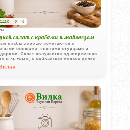
1,11K
0
0
ты
щной салат с крабами и майонезом
ые крабы хорошо сочетаются с
рными овощами, свежими огурцами и
дорами. Салат получается одновременно
им и сытным, а майонезная подача делает
особенно праздничным на вид.
Вилка