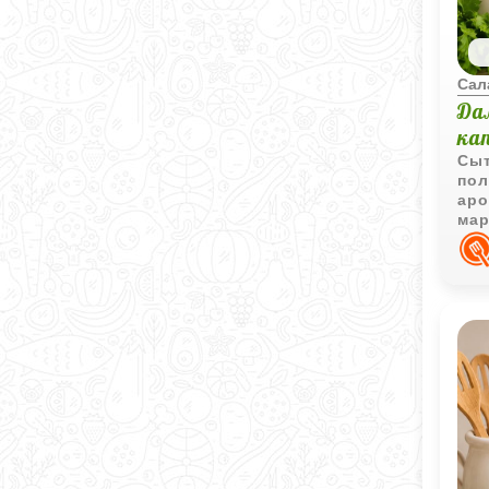
Сал
Да
ка
Сыт
пол
аро
мар
дал