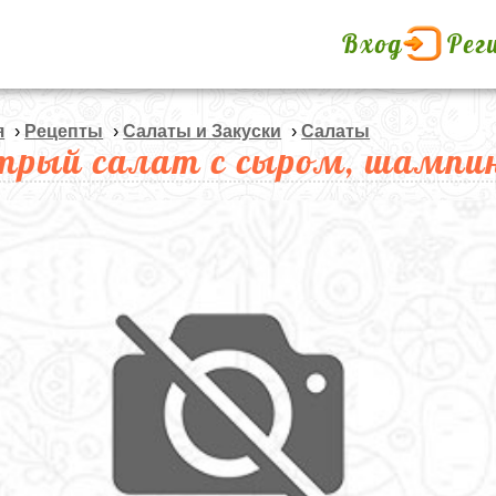
Вход
Рег
я
›
Рецепты
›
Салаты и Закуски
›
Салаты
трый салат с сыром, шампи