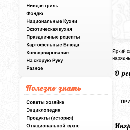
Ниндзя гриль
Фондю
Национальные Кухни
Экзотическая кухня
Праздничные рецепты
Картофельные Блюда
Яркий с
Консервирование
нарядны
На скорую Руку
Разное
О р
Полезно знать
ПР
Советы хозяйке
Энциклопедия
Продукты (история)
Инг
О национальной кухне