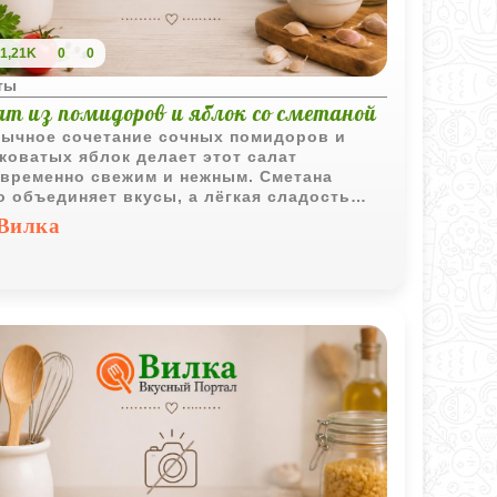
1,21K
0
0
ты
ат из помидоров и яблок со сметаной
ычное сочетание сочных помидоров и
коватых яблок делает этот салат
временно свежим и нежным. Сметана
о объединяет вкусы, а лёгкая сладость
шо подчёркивает кислинку томатов.
Вилка