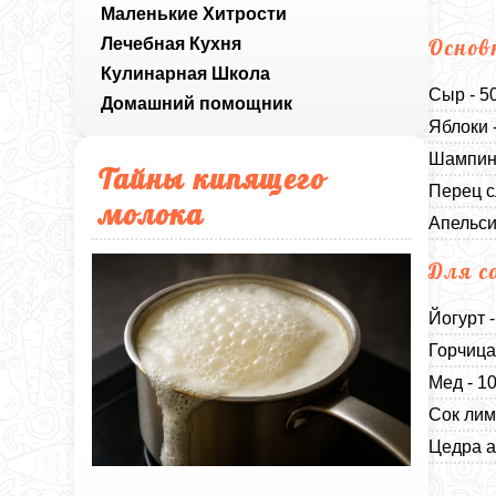
Маленькие Хитрости
Лечебная Кухня
Основ
Кулинарная Школа
Сыр - 5
Домашний помощник
Яблоки 
Шампинь
Тайны кипящего
Перец с
молока
Апельси
Для с
Йогурт 
Горчица
Мед - 1
Сок лим
Цедра а