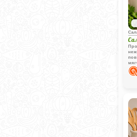
Сал
Са
Про
неж
пов
мяг
инг