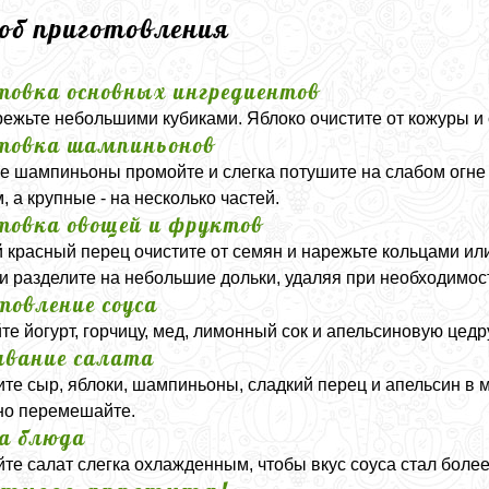
соб приготовления
товка основных ингредиентов
ежьте небольшими кубиками. Яблоко очистите от кожуры и 
товка шампиньонов
 шампиньоны промойте и слегка потушите на слабом огне 
, а крупные - на несколько частей.
товка овощей и фруктов
 красный перец очистите от семян и нарежьте кольцами или
и разделите на небольшие дольки, удаляя при необходимос
товление соуса
е йогурт, горчицу, мед, лимонный сок и апельсиновую цедр
вание салата
те сыр, яблоки, шампиньоны, сладкий перец и апельсин в 
но перемешайте.
а блюда
те салат слегка охлажденным, чтобы вкус соуса стал бол