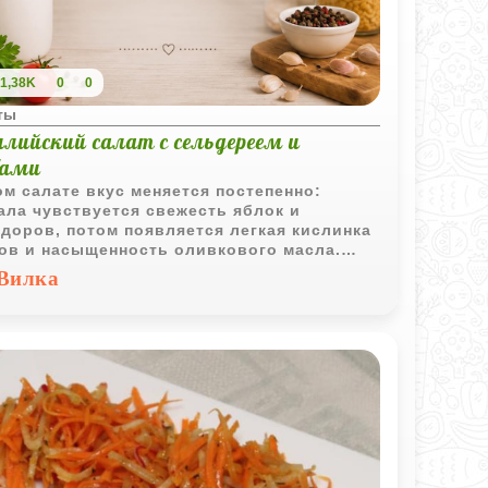
1,38K
0
0
ты
лийский салат с сельдереем и
бами
ом салате вкус меняется постепенно:
ала чувствуется свежесть яблок и
доров, потом появляется легкая кислинка
ов и насыщенность оливкового масла.
дерей делает текстуру плотнее и
Вилка
реснее, а маслины добавляют характерную
иземноморскую нотку.