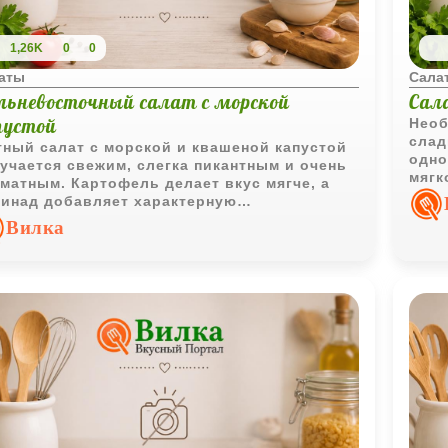
1,26K
0
0
аты
Сала
льневосточный салат с морской
Сал
пустой
Необ
слад
ный салат с морской и квашеной капустой
одно
учается свежим, слегка пикантным и очень
мягк
матным. Картофель делает вкус мягче, а
хоро
инад добавляет характерную
ьневосточную нотку.
Вилка