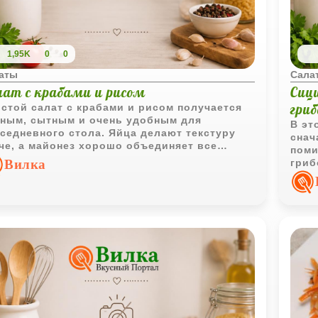
1,95K
0
0
аты
Сала
лат с крабами и рисом
Сици
гри
стой салат с крабами и рисом получается
ным, сытным и очень удобным для
В эт
седневного стола. Яйца делают текстуру
снач
че, а майонез хорошо объединяет все
поми
редиенты.
Вилка
гриб
Сель
инте
сред