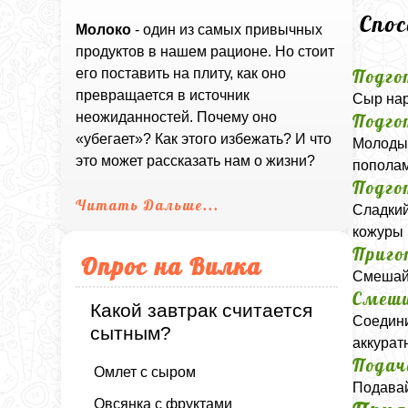
Спо
Молоко
- один из самых привычных
продуктов в нашем рационе. Но стоит
Подго
его поставить на плиту, как оно
превращается в источник
Сыр нар
неожиданностей. Почему оно
Подго
«убегает»? Как этого избежать? И что
Молодые
это может рассказать нам о жизни?
пополам
Подго
Читать Дальше...
Сладкий
кожуры 
Приго
Опрос на Вилка
Смешайт
Смеши
Какой завтрак считается
Соедини
сытным?
аккурат
Подач
Омлет с сыром
Подавай
Овсянка с фруктами