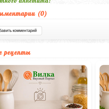
тного аппетита!
мментарии (
0
)
бавить комментарий
е рецепты