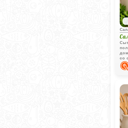
Сал
Са
Сыт
пол
дом
со 
све