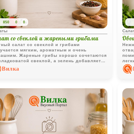
850
0
0
аты
Сала
лат со свеклой и жареными грибами
Ово
ный салат со свеклой и грибами
Нежн
учается мягким, ароматным и очень
отва
ашним. Жареные грибы хорошо сочетаются
поми
сладковатой свеклой, а зелень добавляет
легк
жий вкус.
его 
Вилка