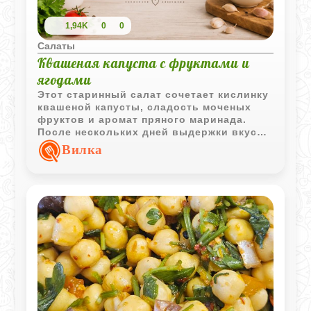
1,94K
0
0
Салаты
Квашеная капуста с фруктами и
ягодами
Этот старинный салат сочетает кислинку
квашеной капусты, сладость моченых
фруктов и аромат пряного маринада.
После нескольких дней выдержки вкус
становится особенно насыщенным, а
Вилка
сама закуска отлично подходит к мясным
блюдам и домашнему застолью.