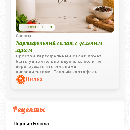
1,91K
0
0
Салаты
Картофельный салат с зеленым
луком
Простой картофельный салат может
быть удивительно вкусным, если не
перегружать его лишними
ингредиентами. Теплый картофель
хорошо впитывает заправку, зеленый лук
Вилка
добавляет свежесть, а черный перец
делает вкус чуть ярче и насыщеннее.
Рецепты
Первые Блюда