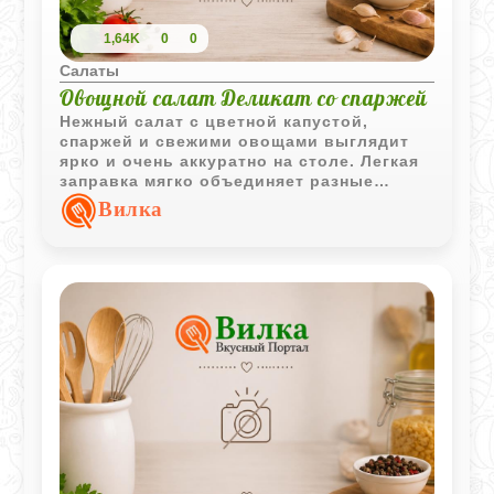
1,64K
0
0
Салаты
Овощной салат Деликат со спаржей
Нежный салат с цветной капустой,
спаржей и свежими овощами выглядит
ярко и очень аккуратно на столе. Легкая
заправка мягко объединяет разные
текстуры, а укроп добавляет свежий
Вилка
аромат и домашное настроение.