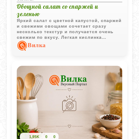
Овощной салат со спаржей и
зеленью
Яркий салат с цветной капустой, спаржей
и свежими овощами сочетает сразу
несколько текстур и получается очень
свежим по вкусу. Легкая кислинка
заправки хорошо подчеркивает зелень и
Вилка
делает салат особенно летним.
1,95K
0
0