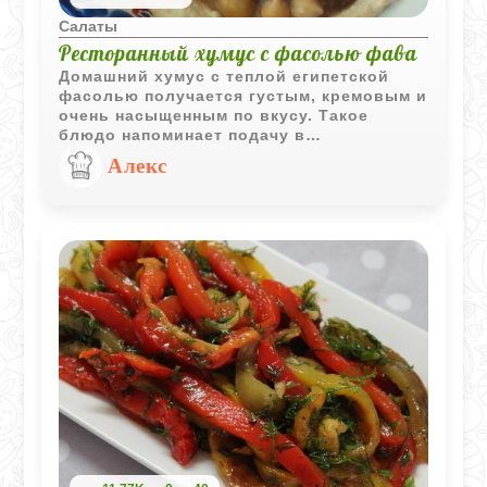
Салаты
Ресторанный хумус с фасолью фава
Домашний хумус с теплой египетской
фасолью получается густым, кремовым и
очень насыщенным по вкусу. Такое
блюдо напоминает подачу в
ближневосточных ресторанах, особенно
Алекс
если дополнить его оливковым маслом,
тахини и теплой питой.