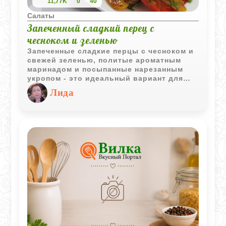
11,77K
0
40
Салаты
Запеченный сладкий перец с
чесноком и зеленью
Запеченные сладкие перцы с чесноком и
свежей зеленью, политые ароматным
маринадом и посыпанные нарезанным
укропом - это идеальный вариант для
закуски или салата. Это блюдо не только
Лида
вкусное, но и красочное, благодаря
использованию перцев разнообразных
оттенков, что делает его еще более
привлекательным на столе.