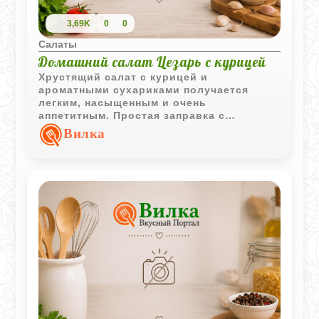
3,69K
0
0
Салаты
Домашний салат Цезарь с курицей
Хрустящий салат с курицей и
ароматными сухариками получается
легким, насыщенным и очень
аппетитным. Простая заправка с
лимонным соком и сыром хорошо
Вилка
подчеркивает свежесть листьев салата.