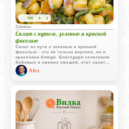
790
0
1
Салаты
Салат с нутом, зеленью и красной
фасолью
Салат из нута с зеленью и красной
фасолью - это не только вкусное, но и
красочное блюдо. Благодаря сочетанию
бобовых и свежих овощей, этот салат
обладает богатым вкусом и текстурой. К
Alex
тому же, он является отличным
источником белка и клетчатки, что
делает его идеальным выбором для
поддержания здорового образа жизни.