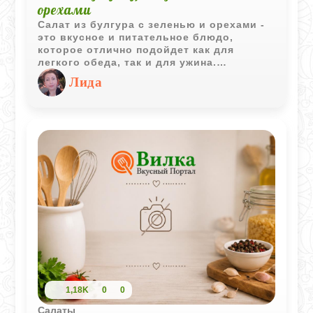
орехами
Салат из булгура с зеленью и орехами -
это вкусное и питательное блюдо,
которое отлично подойдет как для
легкого обеда, так и для ужина.
Сочетание крупы с ароматной зеленью и
Лида
хрустящими орехами не только радует
вкусовые рецепторы, но и обогащает
организм полезными веществами.
1,18K
0
0
Салаты