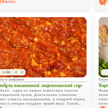
Вилка
ородной.
1,74K
0
0
сы и заправки
Соус
тбуха пикантный марокканский соус
Кар
буха - один из самых известных соусов
Нежн
окканской кухни. Длительное томление
зеле
ает томаты насыщенными, а сладкий перец,
слег
нок и специи создают яркий вкус. Такой
соче
с отлично подходит к мясу, рыбе, овощам,
блюд