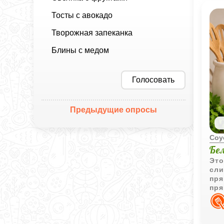
Тосты с авокадо
Творожная запеканка
Блины с медом
Голосовать
Предыдущие опросы
Соу
Бе
Это
сли
пря
пря