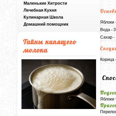
Маленькие Хитрости
Лечебная Кухня
Основ
Кулинарная Школа
Яблоки 
Домашний помощник
Вода - 
Сахар -
Тайны кипящего
Специ
молока
Корица -
Спо
Подго
Яблоки 
Приго
Перелож