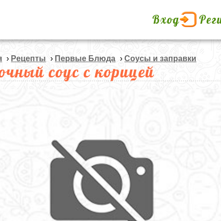
Вход
Рег
я
›
Рецепты
›
Первые Блюда
›
Соусы и заправки
очный соус с корицей