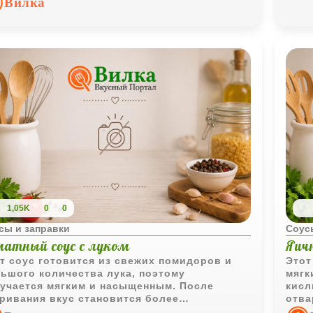
Вилка
ользования.
1,05K
0
0
сы и заправки
Соус
матный соус с луком
Яич
т соус готовится из свежих помидоров и
Этот
ьшого количества лука, поэтому
мягк
учается мягким и насыщенным. После
кисл
ривания вкус становится более
отва
центрированным, а текстура - густой и