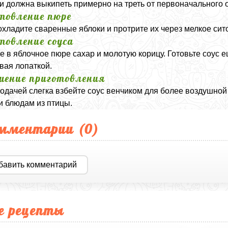
и должна выкипеть примерно на треть от первоначального 
товление пюре
охладите сваренные яблоки и протрите их через мелкое сит
товление соуса
е в яблочное пюре сахар и молотую корицу. Готовьте соус е
ая лопаткой.
шение приготовления
одачей слегка взбейте соус венчиком для более воздушной
и блюдам из птицы.
мментарии (
0
)
бавить комментарий
е рецепты