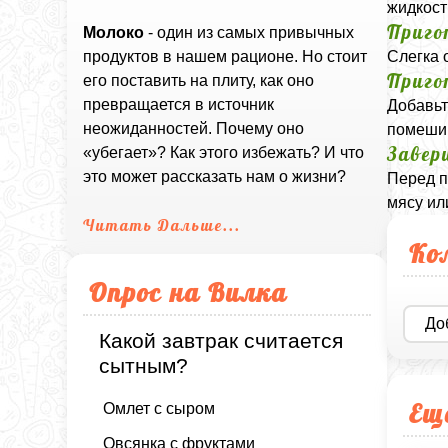
жидкост
Приго
Молоко
- один из самых привычных
Слегка 
продуктов в нашем рационе. Но стоит
Приго
его поставить на плиту, как оно
превращается в источник
Добавьт
неожиданностей. Почему оно
помешив
Завер
«убегает»? Как этого избежать? И что
это может рассказать нам о жизни?
Перед п
мясу ил
Читать Дальше...
Ко
Опрос на Вилка
До
Какой завтрак считается
сытным?
Ещ
Омлет с сыром
Овсянка с фруктами