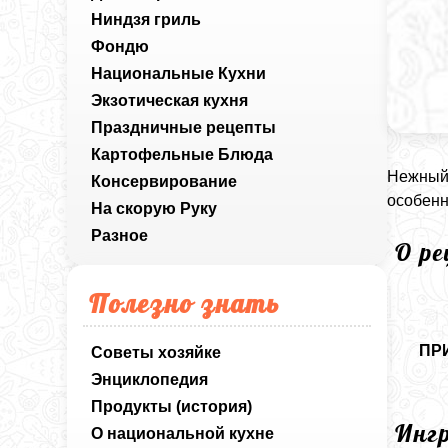
Ниндзя гриль
Фондю
Национальные Кухни
Экзотическая кухня
Праздничные рецепты
Картофельные Блюда
Нежный 
Консервирование
особенн
На скорую Руку
Разное
О р
Полезно знать
ПР
Советы хозяйке
Энциклопедия
Продукты (история)
Инг
О национальной кухне