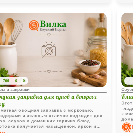
766
0
0
сы и заправки
Соус
ощная заправка для супов и вторых
Кла
юд
Этот
глад
матная овощная заправка с морковью,
к мя
идорами и зеленью отлично подходит для
дома
ов, соусов и домашних горячих блюд.
отовка получается насыщенной, яркой и
нь удобной для повседневного