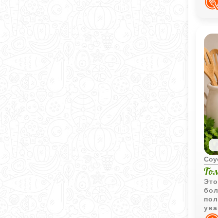
исп
Соу
То
Это
бол
пол
ува
кон