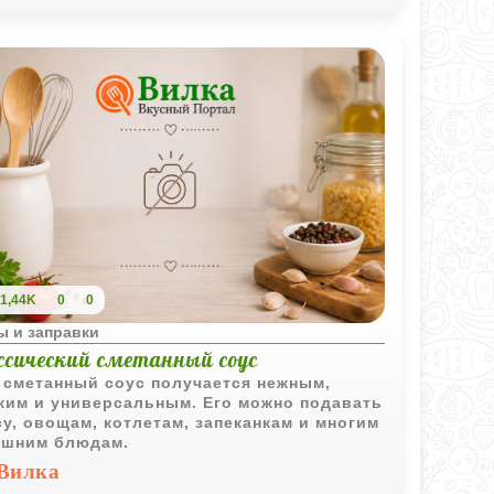
1,44K
0
0
ы и заправки
ссический сметанный соус
 сметанный соус получается нежным,
ким и универсальным. Его можно подавать
су, овощам, котлетам, запеканкам и многим
шним блюдам.
Вилка