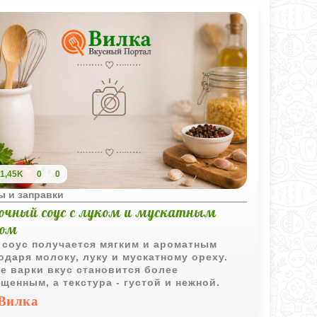
1,45K
0
0
ы и заправки
очный соус с луком и мускатным
хом
 соус получается мягким и ароматным
одаря молоку, луку и мускатному ореху.
е варки вкус становится более
щенным, а текстура - густой и нежной.
Вилка