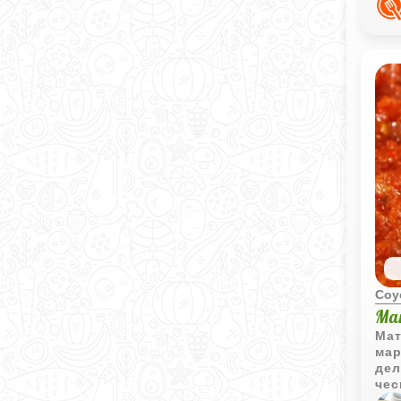
одн
Соу
Ма
Мат
мар
дел
чес
соу