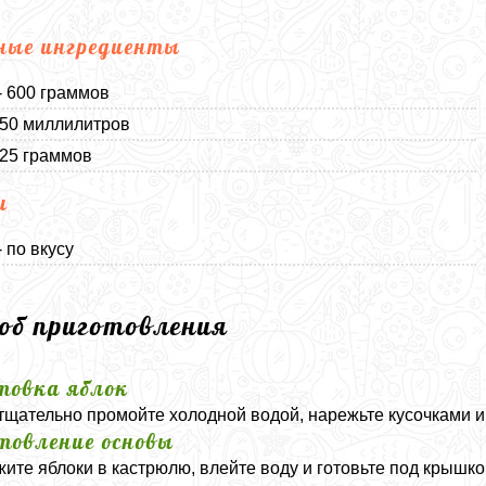
ные ингредиенты
- 600 граммов
350 миллилитров
 25 граммов
и
 по вкусу
соб приготовления
товка яблок
тщательно промойте холодной водой, нарежьте кусочками и
товление основы
ите яблоки в кастрюлю, влейте воду и готовьте под крышкой