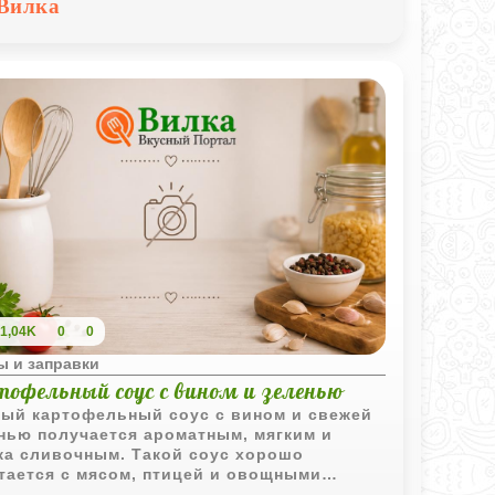
Вилка
1,04K
0
0
ы и заправки
тофельный соус с вином и зеленью
ый картофельный соус с вином и свежей
нью получается ароматным, мягким и
ка сливочным. Такой соус хорошо
тается с мясом, птицей и овощными
ами.