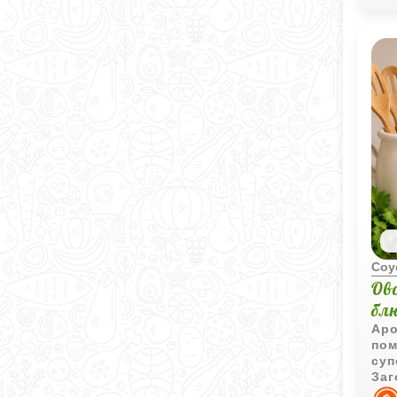
Соу
Ов
бл
Аро
пом
суп
Заг
оче