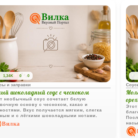
1,34K
0
0
сы и заправки
Соус
лый шоколадный соус с чесноком
Мол
оре
т необычный соус сочетает белую
вочную основу с чесноком, какао и
Этот
ностями. Вкус получается мягким, слегка
благ
ным и с лёгкими шоколадными нотами.
Посл
Вилка
насы