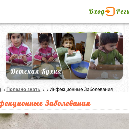
Вход
Рег
Детская Кухня
я
›
Полезно знать
›
› Инфекционные Заболевания
фекционные Заболевания