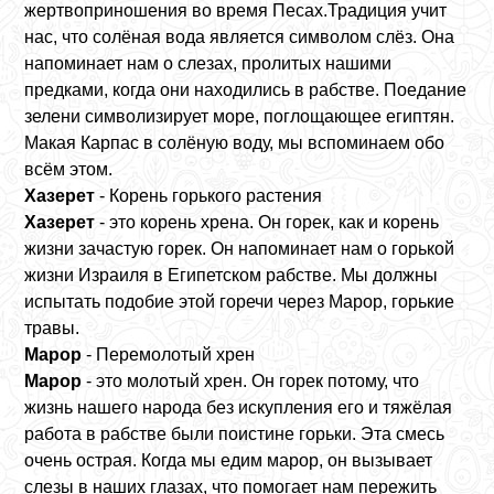
жертвоприношения во время Песах.Традиция учит
нас, что солёная вода является символом слёз. Она
напоминает нам о слезах, пролитых нашими
предками, когда они находились в рабстве. Поедание
зелени символизирует море, поглощающее египтян.
Макая Карпас в солёную воду, мы вспоминаем обо
всём этом.
Хазерет
- Корень горького растения
Хазерет
- это корень хрена. Он горек, как и корень
жизни зачастую горек. Он напоминает нам о горькой
жизни Израиля в Египетском рабстве. Мы должны
испытать подобие этой горечи через Марор, горькие
травы.
Марор
- Перемолотый хрен
Марор
- это молотый хрен. Он горек потому, что
жизнь нашего народа без искупления его и тяжёлая
работа в рабстве были поистине горьки. Эта смесь
очень острая. Когда мы едим марор, он вызывает
слезы в наших глазах, что помогает нам пережить