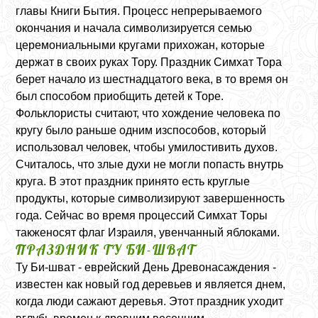
главы Книги Бытия. Процесс непрерываемого
окончания и начала символизируется семью
церемониальными кругами прихожан, которые
держат в своих руках Тору. Праздник Симхат Тора
берет начало из шестнадцатого века, в то время он
был способом приобщить детей к Торе.
Фольклористы считают, что хождение человека по
кругу было раньше одним изспособов, который
использовал человек, чтобы умилостивить духов.
Считалось, что злые духи не могли попасть внутрь
круга. В этот праздник принято есть круглые
продукты, которые символизируют завершенность
года. Сейчас во время процессий Симхат Торы
такженосят флаг Израиля, увенчанный яблоками.
ПРАЗДНИК ТУ БИ-ШВАТ
Ту Би-шват - еврейский День Древонасаждения -
известен как новый год деревьев и является днем,
когда люди сажают деревья. Этот праздник уходит