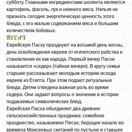
субботу. Главными ингредиентами шолента являются
картофель, фасоль, лук и немного мяса. Нельзя не
признать сегодня энергетическую ценность этого
блюда, с его малым содержанием мяса и большим
количеством бобовых.
ПЕСАХ
Еврейскую Пасху празднуют на восьмой день весны,
день освобождения евреев от египетского рабства и
становления их как народа. Первый вечер Пасхи
называется «седер» (тайная вечеря). В кругу семьи
старшие рассказывают молодым историю исхода
евреев из Египта. При этом подают ритуальные
блюда. Детям отведена важная роль во время
седера. Они задают вопросы о значении и истории
подаваемых символических блюд.
Еврейская Пасха объединяет два древних
сельскохозяйственных праздника: семейное
празднество, называемое Песах, берущее начало во
времена Моисеевых скитаний по пустыне и ставшее