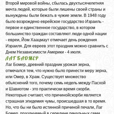
Второй мировой войны, сбылась двухтысячелетняя
мечта людей, которые были лишены своей страны и
вынуждены были бежать в чужие земли. В 1948 году
было возрождено еврейское государство Израиль -
первое и единственное государство, в котором
большинство граждан составляют люди одной нации
- евреи, Йом Хаацмаут отмечает день рождения
Израиля. Для евреев этот праздник можно сравнить с
Днем Независимости Америки - 4 июля.
ЛАГ БАОМЕР
Лаг Бомер, древний праздник урожая зерна,
отмечался тем, что нужно было принести меру зерна,
или Омер, в Храм. Существует множество
объяснений того, почему семь недель между Пасхой
и Шавиотом - это практически время скорби.
Некоторые считают, что причинойскорби является
страшная эпидемия чумы, происшедшая в то время.
Но, что бы ни было истинной причиной печали, Лаг
Бомер, празднуемый в середине печальных семи