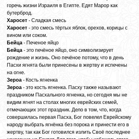
горечь жизни Израиля в Египте. Едят Марор как
бутерброд.
Харосет
- Сладкая смесь
Харосет
- это смесь тёртых яблок, орехов, корицы с
вином или соком.
Бейца
- Печеное яйцо
Бейца
- это печёное яйцо, оно символизирует
рождение и жизнь. Оно печёное потому, что в день
Пасхи ягнята были принесены в жертву и испечены
на огне.
Зероа
- Кость ягненка
Зероа
- это кость ягненка. Пасху также называют
праздником Пасхального ягненка, но сегодня мы не
видим ягнят на столах многих еврейских семей,
отмечающих этот праздник. Дело в том, что, когда
совершилась первая Пасха, Бог повелел Еврейскому
народу выбрать ягнёнка без порока и принести его в
жертву, так как Бог готовился излить Своё последнее