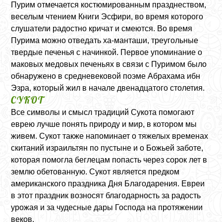
Пурим отмечается костюмированным празднеством,
веселым чтением Книги Эсфири, во время которого
слушатели радостно кричат и смеются. Во время
Пурима можно отведать ха-манташи, треугольные
твердые печенья с начинкой. Первое упоминание о
маковых медовых печеньях в связи с Пуримом было
обнаружено в средневековой поэме Абрахама ибн
Эзра, который жил в начале двенадцатого столетия.
СУКОТ
Все символы и смысл традиций Сукота помогают
еврею лучше понять природу и мир, в котором мы
живем. Сукот также напоминает о тяжелых временах
скитаний израильтян по пустыне и о Божьей заботе,
которая помогла беглецам попасть через сорок лет в
землю обетованную. Сукот является предком
американского праздника Дня Благодарения. Евреи
в этот праздник возносят благодарность за радость
урожая и за чудесные дары Господа на протяжении
веков.