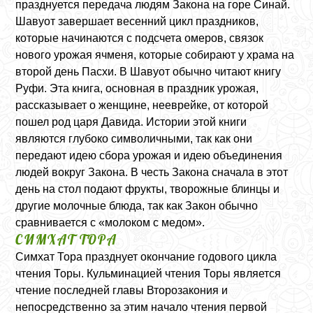
празднуется передача людям Закона на горе Синай.
Шавуот завершает весенний цикл праздников,
которые начинаются с подсчета омеров, связок
нового урожая ячменя, которые собирают у храма на
второй день Пасхи. В Шавуот обычно читают книгу
Руфи. Эта книга, основная в праздник урожая,
рассказывает о женщине, нееврейке, от которой
пошел род царя Давида. Истории этой книги
являются глубоко символичными, так как они
передают идею сбора урожая и идею объединения
людей вокруг Закона. В честь Закона сначала в этот
день на стол подают фрукты, творожные блинцы и
другие молочные блюда, так как Закон обычно
сравнивается с «молоком с медом».
СИМХАТ ТОРА
Симхат Тора празднует окончание годового цикла
чтения Торы. Кульминацией чтения Торы является
чтение последней главы Второзакония и
непосредственно за этим начало чтения первой