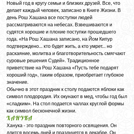
Новый год в кругу семьи и близких друзей. Все, что
делает каждый человек, записано в Книге Жизни. В
день Рош Хашана все поступки людей
рассматриваются на небесах. Взвешиваются и
судятся хорошие и плохие поступки прошедшего
года. «На Рош Хашана записано, на Йом Кипур
подтверждено... кто будет жить, а кто умрет... но
раскаяние, молитва и благотворительность смягчают
суровые решения Судей». Традиционное
приветствие на Рош Хашана «Пусть тебе подарят
хороший год», таким образом, приобретает глубокое
значение.
Обычно в этот праздник к столу подаются яблоки как
символ плодородия. Их окунают в мед, чтобы год был
«сладким». На стол подается чаллах круглой формы
как символ бесконечной жизни.
ХАНУКА
Ханука - это праздник повторного освящения. Он
длится восемь дней и празднуется в декабре. Он