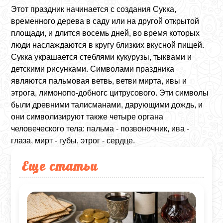
Этот праздник начинается с создания Сукка,
временного дерева в саду или на другой открытой
площади, и длится восемь дней, во время которых
люди наслаждаются в кругу близких вкусной пищей.
Сукка украшается стеблями кукурузы, тыквами и
детскими рисунками. Символами праздника
являются пальмовая ветвь, ветви мирта, ивы и
этрога, лимонопо-добногс цитрусового. Эти символы
были древними талисманами, дарующими дождь, и
они символизируют также четыре органа
человеческого тела: пальма - позвоночник, ива -
глаза, мирт - губы, этрог - сердце.
Еще статьи