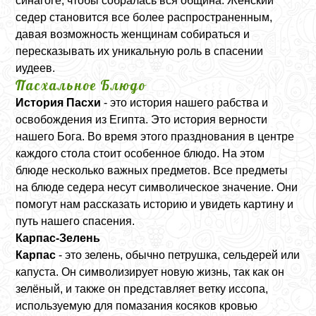
синагоге, чтобы собралась вся община. Женский
седер становится все более распространенным,
давая возможность женщинам собираться и
пересказывать их уникальную роль в спасении
иудеев.
Пасхальное Блюдо
История Пасхи
- это история нашего рабства и
освобождения из Египта. Это история верности
нашего Бога. Во время этого празднования в центре
каждого стола стоит особенное блюдо. На этом
блюде несколько важных предметов. Все предметы
на блюде седера несут символическое значение. Они
помогут нам рассказать историю и увидеть картину и
путь нашего спасения.
Карпас-Зелень
Карпас
- это зелень, обычно петрушка, сельдерей или
капуста. Он символизирует новую жизнь, так как он
зелёный, и также он представляет ветку иссопа,
используемую для помазания косяков кровью