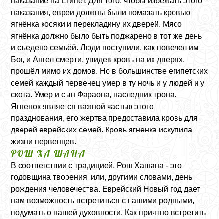
наказание на Египет. Для того, чтобы избежать этого
наказания, евреи должны были помазать кровью
ягнёнка косяки и перекладину их дверей. Мясо
ягнёнка должно было быть поджарено в тот же день
и съедено семьёй. Люди поступили, как повелел им
Бог, и Ангел смерти, увидев кровь на их дверях,
прошёл мимо их домов. Но в большинстве eгипетских
семей каждый первeнец умер в ту ночь и у людей и у
скота. Умер и сын Фараона, наследник трона.
Ягненок является важной частью этого
празднования, его жертва предоставила кровь для
дверей еврейских семей. Кровь ягненка искупила
жизни первенцев.
РОШ ХА ШАНА
В соответствии с традицией, Рош Хашана - это
годовщина творения, или, другими словами, день
рождения человечества. Еврейский Новый год дает
нам возможность встретиться с нашими родными,
подумать о нашей духовности. Как приятно встретить