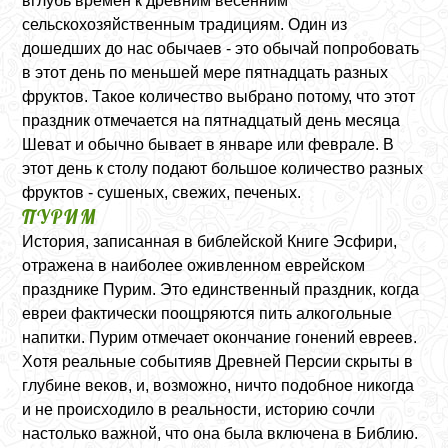
вглубь времен к древним весенним
сельскохозяйственным традициям. Один из
дошедших до нас обычаев - это обычай попробовать
в этот день по меньшей мере пятнадцать разных
фруктов. Такое количество выбрано потому, что этот
праздник отмечается на пятнадцатый день месяца
Шеват и обычно бывает в январе или феврале. В
этот день к столу подают большое количество разных
фруктов - сушеных, свежих, печеных.
ПУРИМ
История, записанная в библейской Книге Эсфири,
отражена в наиболее оживленном еврейском
празднике Пурим. Это единственный праздник, когда
евреи фактически поощряются пить алкогольные
напитки. Пурим отмечает окончание гонений евреев.
Хотя реальные событияв Древней Персии скрыты в
глубине веков, и, возможно, ничто подобное никогда
и не происходило в реальности, историю сочли
настолько важной, что она была включена в Библию.