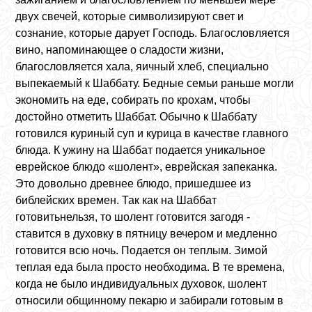
двух свечей, которые символизируют свет и
сознание, которые дарует Господь. Благословляется
вино, напоминающее о сладости жизни,
благословляется хала, яичный хлеб, специально
выпекаемый к Шаббату. Бедные семьи раньше могли
экономить на еде, собирать по крохам, чтобы
достойно отметить Шаббат. Обычно к Шаббату
готовился куриный суп и курица в качестве главного
блюда. К ужину на Шаббат подается уникальное
еврейское блюдо «шолент», еврейская запеканка.
Это довольно древнее блюдо, пришедшее из
библейских времен. Так как на Шаббат
готовитьнельзя, то шолент готовится загодя -
ставится в духовку в пятницу вечером и медленно
готовится всю ночь. Подается он теплым. Зимой
теплая еда была просто необходима. В те времена,
когда не было индивидуальных духовок, шолент
относили общинному пекарю и забирали готовым в