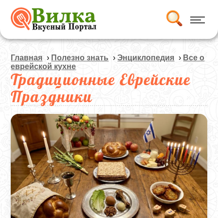
Главная
›
Полезно знать
›
Энциклопедия
›
Все о
еврейской кухне
Традиционные Еврейские
Праздники