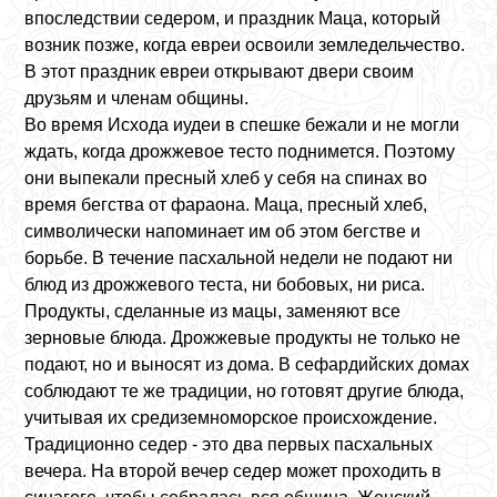
впоследствии седером, и праздник Маца, который
возник позже, когда евреи освоили земледельчество.
В этот праздник евреи открывают двери своим
друзьям и членам общины.
Во время Исхода иудеи в спешке бежали и не могли
ждать, когда дрожжевое тесто поднимется. Поэтому
они выпекали пресный хлеб у себя на спинах во
время бегства от фараона. Маца, пресный хлеб,
символически напоминает им об этом бегстве и
борьбе. В течение пасхальной недели не подают ни
блюд из дрожжевого теста, ни бобовых, ни риса.
Продукты, сделанные из мацы, заменяют все
зерновые блюда. Дрожжевые продукты не только не
подают, но и выносят из дома. В сефардийских домах
соблюдают те же традиции, но готовят другие блюда,
учитывая их средиземноморское происхождение.
Традиционно седер - это два первых пасхальных
вечера. На второй вечер седер может проходить в