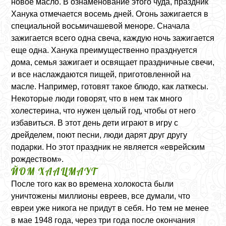
новое масло. В ознаменование этого чуда, праздник
Ханука отмечается восемь дней. Огонь зажигается в
специальной восьмичашевой меноре. Сначала
зажигается всего одна свеча, каждую ночь зажигается
еще одна. Ханука преимущественно празднуется
дома, семья зажигает и освящает праздничные свечи,
и все наслаждаются пищей, приготовленной на
масле. Например, готовят такое блюдо, как латкесы.
Некоторые люди говорят, что в нем так много
холестерина, что нужен целый год, чтобы от него
избавиться. В этот день дети играют в игру с
дрейделем, поют песни, люди дарят друг другу
подарки. Но этот праздник не является «еврейским
рождеством».
ЙОМ ХААЦМАУТ
После того как во времена холокоста были
уничтожены миллионы евреев, все думали, что
евреи уже никога не придут в себя. Но тем не менее
в мае 1948 года, через три года после окончания