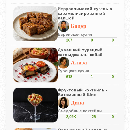
Иерусалимский кугель с
карамелизированной
лапшой
Бадэр
Еврейская кухня
267
0
0
Домашний турецкий
патлыджанлы кебаб
Ализа
Турецкая кухня
618
1
0
Фруктовый коктейль -
Витаминный Шик
Дина
Съедобные коктейли
2,09K
25
0