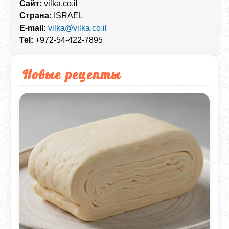
Сайт:
vilka.co.il
Страна:
ISRAEL
E-mail:
vilka@vilka.co.il
Tel:
+972-54-422-7895
Новые рецепты