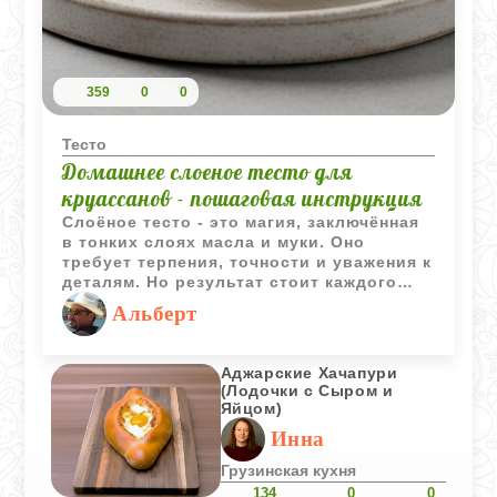
359
0
0
Тесто
Домашнее слоеное тесто для
круассанов - пошаговая инструкция
Слоёное тесто - это магия, заключённая
в тонких слоях масла и муки. Оно
требует терпения, точности и уважения к
деталям. Но результат стоит каждого
усилия: воздушные, хрустящие
Альберт
круассаны с насыщенным вкусом,
которые невозможно сравнить с
магазинными аналогами. В этом рецепте
Аджарские Хачапури
я покажу, как шаг за шагом создать
(Лодочки с Сыром и
идеальное слоёное тесто, подходящее
Яйцом)
для круассанов, датских булочек и
Инна
других видов выпечки.
Грузинская кухня
134
0
0