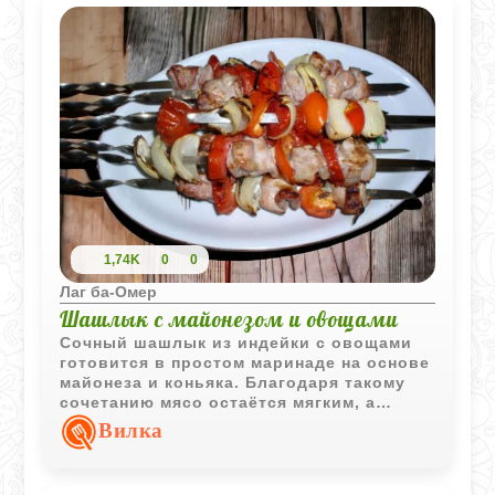
1,74K
0
0
Лаг ба-Омер
Шашлык с майонезом и овощами
Сочный шашлык из индейки с овощами
готовится в простом маринаде на основе
майонеза и коньяка. Благодаря такому
сочетанию мясо остаётся мягким, а
овощи приобретают аппетитный аромат
Вилка
дымка.