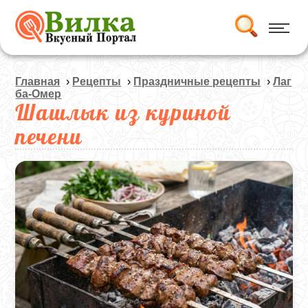
Главная
›
Рецепты
›
Праздничные рецепты
›
Лаг
ба-Омер
Шашлык из куриной
печени