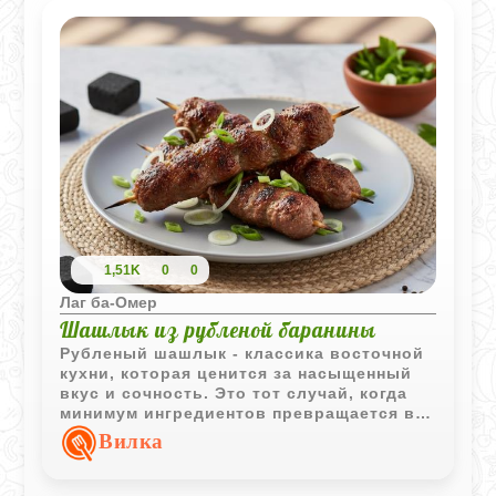
1,51K
0
0
Лаг ба-Омер
Шашлык из рубленой баранины
Рубленый шашлык - классика восточной
кухни, которая ценится за насыщенный
вкус и сочность. Это тот случай, когда
минимум ингредиентов превращается в
максимум вкуса. В отличие от
Вилка
традиционных кусочков мяса, рубленая
баранина лучше удерживает соки и
специи, благодаря чему готовое блюдо