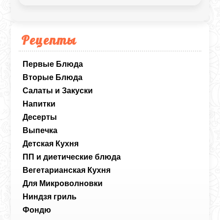
внутри. Это не совсем привычный
шашлык на углях, а скорее очень нежное,
пряное блюдо, которое пропитывается
овощными соками.
Рецепты
Первые Блюда
Вторые Блюда
Салаты и Закуски
Напитки
Десерты
Выпечка
Детская Кухня
ПП и диетические блюда
Вегетарианская Кухня
Для Микроволновки
Ниндзя гриль
Фондю