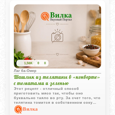
получается особенно ароматным и
нежным.
1,56K
0
0
Лаг ба-Омер
Шашлык из телятины в «конверте»
с томатами и зеленью
Этот рецепт - отличный способ
приготовить мясо так, чтобы оно
буквально таяло во рту. За счет того, что
телятина томится в собственном соку
вместе с помидорами и луком внутри
Вилка
бумажного пакета, все ароматы остаются