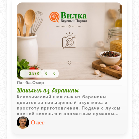
2,57K
0
0
Лаг ба-Омер
Шашлык из баранины
Классический шашлык из баранины
ценится за насыщенный вкус мяса и
простоту приготовления. Подача с луком,
свежей зеленью и ароматным сумахом
или наршарабом подчёркивает
Олег
традиционный характер блюда.