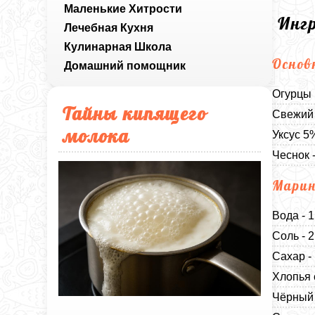
Маленькие Хитрости
Инг
Лечебная Кухня
Кулинарная Школа
Основ
Домашний помощник
Огурцы 
Тайны кипящего
Свежий 
молока
Уксус 5
Чеснок -
Мари
Вода - 1
Соль - 
Сахар -
Хлопья 
Чёрный 