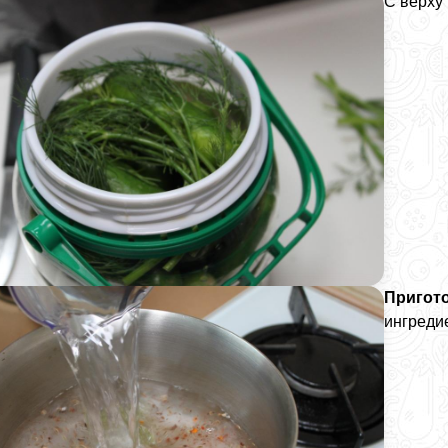
С верху 
Пригото
ингреди