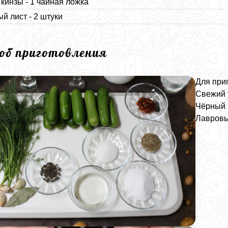
кинзы - 1 чайная ложка
й лист - 2 штуки
соб приготовления
Для при
Свежий у
Чёрный 
Лавровы