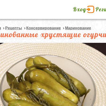
Вход
Рег
я
›
Рецепты
›
Консервирование
›
Маринование
инованные хрустящие огурч