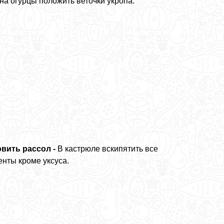
на огурцы положить веточки укропа.
вить рассол -
В кастрюле вскипятить все
енты кроме уксуса.