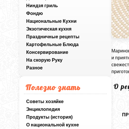
Ниндзя гриль
Фондю
Национальные Кухни
Экзотическая кухня
Праздничные рецепты
Картофельные Блюда
Маринов
Консервирование
и прият
На скорую Руку
свежест
Разное
пригото
О р
Полезно знать
Советы хозяйке
Энциклопедия
ПР
Продукты (история)
О национальной кухне