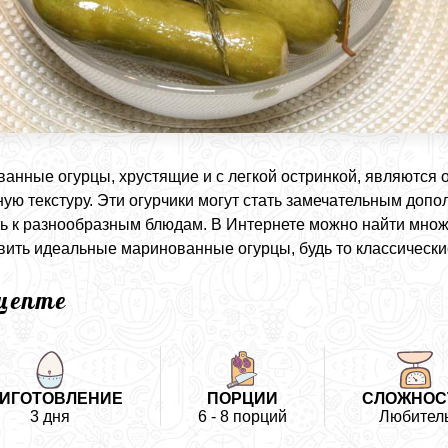
анные огурцы, хрустящие и с легкой остринкой, являются о
ную текстуру. Эти огурчики могут стать замечательным допо
ь к разнообразным блюдам. В Интернете можно найти множе
вить идеальные маринованные огурцы, будь то классические
ецепте
ИГОТОВЛЕНИЕ
ПОРЦИИ
СЛОЖНОС
3 дня
6 - 8 порций
Любител