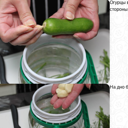
Огурцы 
стороны
На дно б