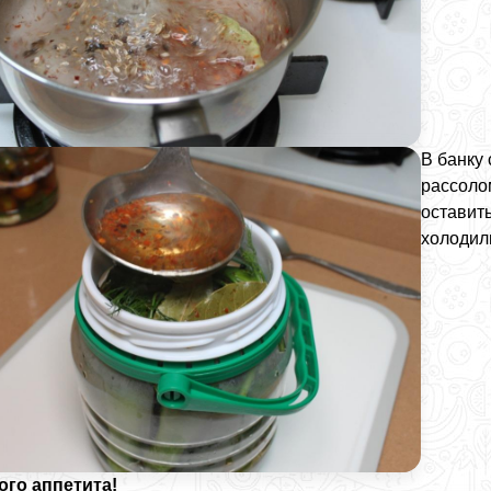
В банку 
рассоло
оставить
холодиль
ого аппетита!