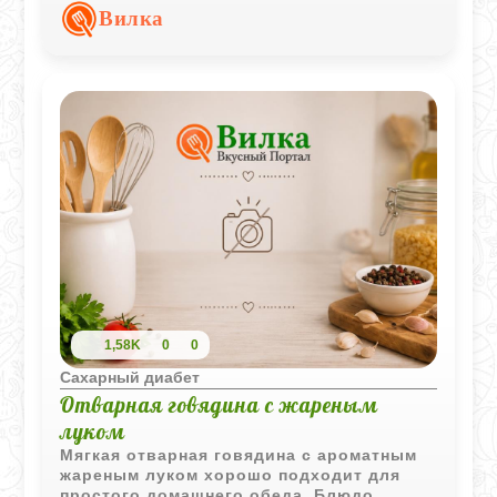
легкого обеда или ужина.
Вилка
1,58K
0
0
Сахарный диабет
Отварная говядина с жареным
луком
Мягкая отварная говядина с ароматным
жареным луком хорошо подходит для
простого домашнего обеда. Блюдо