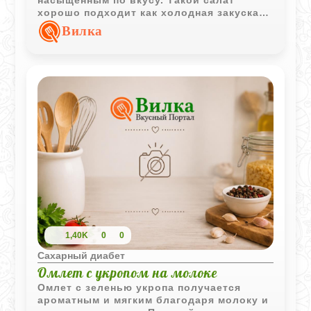
насыщенным по вкусу. Такой салат
хорошо подходит как холодная закуска
или дополнение к мясным блюдам.
Вилка
1,40K
0
0
Сахарный диабет
Омлет с укропом на молоке
Омлет с зеленью укропа получается
ароматным и мягким благодаря молоку и