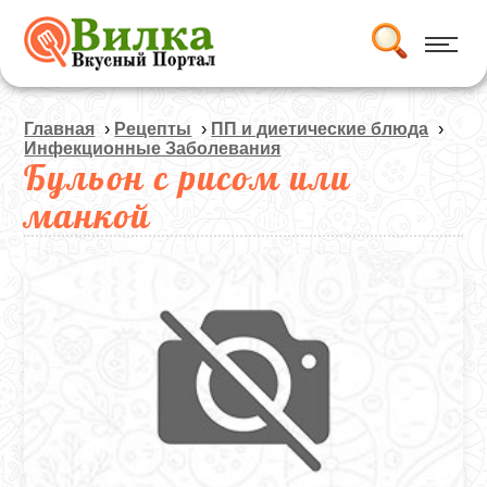
Главная
›
Рецепты
›
ПП и диетические блюда
›
Инфекционные Заболевания
Бульон с рисом или
манкой