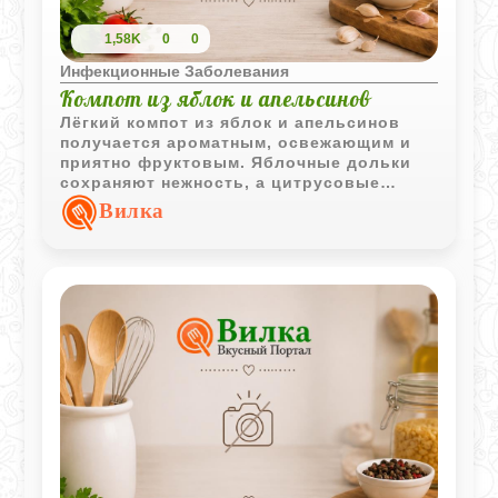
1,58K
0
0
Инфекционные Заболевания
Компот из яблок и апельсинов
Лёгкий компот из яблок и апельсинов
получается ароматным, освежающим и
приятно фруктовым. Яблочные дольки
сохраняют нежность, а цитрусовые
добавляют напитку яркий вкус и лёгкую
Вилка
кислинку.