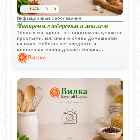
1,47K
0
0
Инфекционные Заболевания
Макароны с творогом и маслом
Тёплые макароны с творогом получаются
простыми, мягкими и очень домашними
на вкус. Небольшая сладость и
сливочное масло делают блюдо
особенно уютным для завтрака или
Вилка
лёгкого ужина.