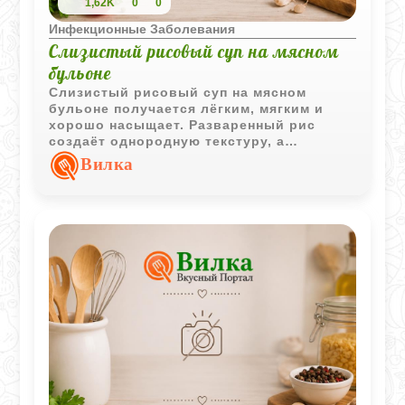
1,62K
0
0
Инфекционные Заболевания
Слизистый рисовый суп на мясном
бульоне
Слизистый рисовый суп на мясном
бульоне получается лёгким, мягким и
хорошо насыщает. Разваренный рис
создаёт однородную текстуру, а
сливочное масло делает вкус более
Вилка
мягким.