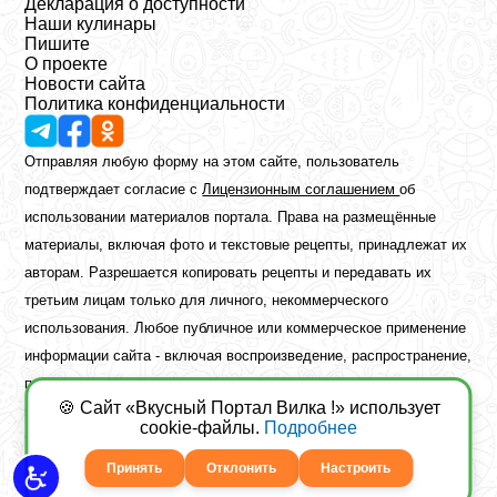
Декларация о доступности
Наши кулинары
Пишите
О проекте
Новости сайта
Политика конфиденциальности
Отправляя любую форму на этом сайте, пользователь
подтверждает согласие с
Лицензионным соглашением
об
использовании материалов портала. Права на размещённые
материалы, включая фото и текстовые рецепты, принадлежат их
авторам. Разрешается копировать рецепты и передавать их
третьим лицам только для личного, некоммерческого
использования. Любое публичное или коммерческое применение
информации сайта - включая воспроизведение, распространение,
публикацию или обработку - возможно лишь при наличии
🍪 Сайт «Вкусный Портал Вилка !» использует
предварительного письменного разрешения правообладателя.
cookie-файлы.
Подробнее
Copyright ©2026 Вкусный Портал Вилка
Сайт построен
freebrush.net
Принять
Отклонить
Настроить