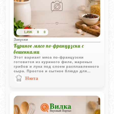
1,45K
0
0
Закуски
Куриное мясо по-французски с
вешенками
Этот вариант мяса по-французски
готовится из куриного филе, жареных
грибов и лука под слоем расплавленного
сыра. Простое и сытное блюдо для
повседневного обеда или ужина.
Нюта