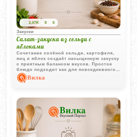
2,47K
0
0
Закуски
Салат-закуска из сельди с
яблоками
Сочетание солёной сельди, картофеля,
яиц и яблок создаёт насыщенную закуску
с приятным балансом вкусов. Простое
блюдо подходит как для повседневного,
так и для праздничного стола.
Вилка